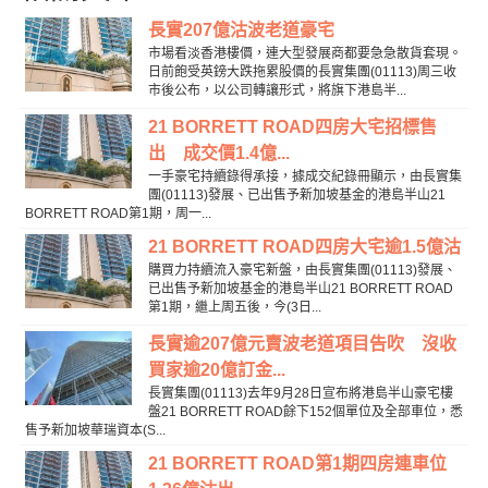
長實207億沽波老道豪宅
市場看淡香港樓價，連大型發展商都要急急散貨套現。
日前飽受英鎊大跌拖累股價的長實集團(01113)周三收
市後公布，以公司轉讓形式，將旗下港島半...
21 BORRETT ROAD四房大宅招標售
出 成交價1.4億...
一手豪宅持續錄得承接，據成交紀錄冊顯示，由長實集
團(01113)發展、已出售予新加坡基金的港島半山21
BORRETT ROAD第1期，周一...
21 BORRETT ROAD四房大宅逾1.5億沽
購買力持續流入豪宅新盤，由長實集團(01113)發展、
已出售予新加坡基金的港島半山21 BORRETT ROAD
第1期，繼上周五後，今(3日...
長實逾207億元賣波老道項目告吹 沒收
買家逾20億訂金...
長實集團(01113)去年9月28日宣布將港島半山豪宅樓
盤21 BORRETT ROAD餘下152個單位及全部車位，悉
售予新加坡華瑞資本(S...
21 BORRETT ROAD第1期四房連車位