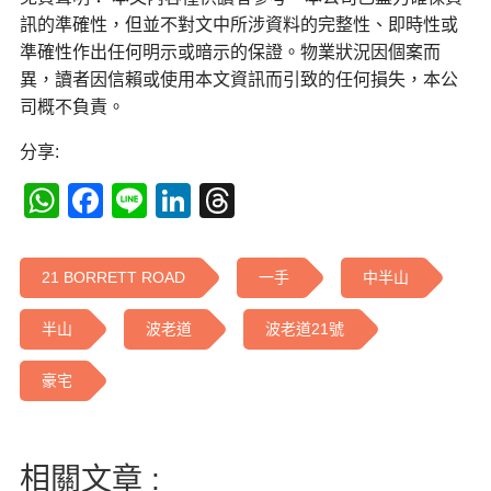
訊的準確性，但並不對文中所涉資料的完整性、即時性或
準確性作出任何明示或暗示的保證。物業狀況因個案而
異，讀者因信賴或使用本文資訊而引致的任何損失，本公
司概不負責。
分享:
WhatsApp
Facebook
Line
LinkedIn
Threads
21 BORRETT ROAD
一手
中半山
半山
波老道
波老道21號
豪宅
相關文章 :