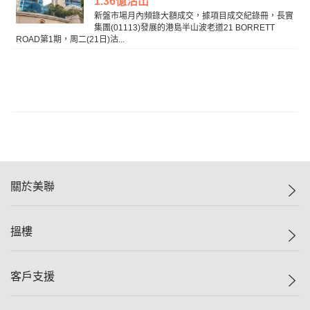
1.36億沽出
新盤市場月內頻錄大額成交，據項目成交紀錄冊，長實
集團(01113)發展的港島半山波老道21 BORRETT
ROAD第1期，周二(21日)沽...
關於美聯
美聯集團
搵樓
投資者關係
集團動態
一手新盤
客戶支援
人才招募
二手盤
網站地圖