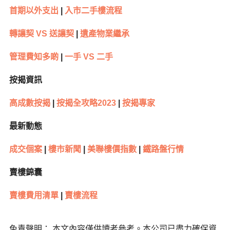
首期以外支出
|
入市二手樓流程
轉讓契 VS 送讓契
|
遺產物業繼承
管理費知多啲
|
一手 VS 二手
按揭資訊
高成數按揭
|
按揭全攻略2023
|
按揭專家
最新動態
成交個案
|
樓市新聞
|
美聯樓價指數
|
鐵路盤行情
賣樓錦囊
賣樓費用清單
|
賣樓流程
免責聲明： 本文內容僅供讀者參考。本公司已盡力確保資