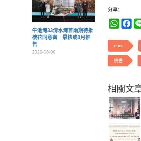
分享:
Wha
F
牛池灣33清水灣首兩期待批
樓花同意書 最快或8月推
售
oncc
2026-08-06
樓書
相關文章