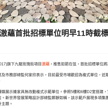
滶蘊首批招標單位明早11時截
0017)旗下九龍玫瑰街項目
滶蘊
，推售如箭在弦，首批招標單位將
業及市務部總監何家欣表示，目前最受市場歡迎為複式單位，近
。
媒展示連家具無改動複式示範單位。參照5樓和6樓D2室搭建，實
位。新世界發展策略設計部總監鄭靜如稱，該示範戶展現多項集團
計主題。