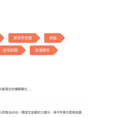
新世界發展
新盤
豪宅新聞
香港樓市
單位向傳媒曝光......
公布售出40伙，總成交金額近23億元，為今年單日套現金額...