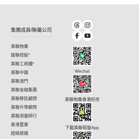
集團成員/聯屬公司
美聯物業
鋑聯控股
*
美聯工商舖
*
Wechat
美聯中國
美聯澳門
美聯金融集團
美聯移民顧問
美聯物業香港好房
美聯升學顧問
美聯測量師行
香港置業
下載美聯筍盤App
經絡按揭