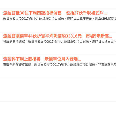
滶蘊首批30伙下周四起招標發售 包括27伙千呎複式戶...
新世界發展(00017)旗下九龍玫瑰街項目滶蘊，繼昨日上載樓書後，周五(29日)緊接
滶蘊首張價單44伙折實平均呎價約33816元 市場5年新高...
發展商開價進取。新世界發展(00017)旗下九龍玫瑰街項目滶蘊，繼昨日招標售出40
滶蘊料下周上載樓書 示範單位月內登場...
市區全新盤即將出籠。新世界發展(00017)旗下九龍玫瑰街項目滶蘊，物業網站已於周三(1