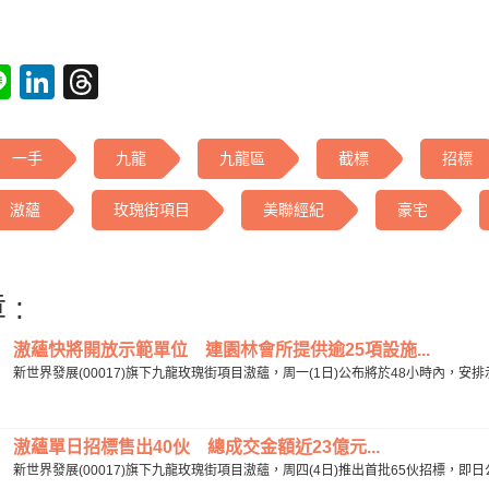
tsApp
acebook
Line
LinkedIn
Threads
一手
九龍
九龍區
截標
招標
滶蘊
玫瑰街項目
美聯經紀
豪宅
 :
滶蘊快將開放示範單位 連園林會所提供逾25項設施...
新世界發展(00017)旗下九龍玫瑰街項目滶蘊，周一(1日)公布將於48小時內，安排示範
滶蘊單日招標售出40伙 總成交金額近23億元...
新世界發展(00017)旗下九龍玫瑰街項目滶蘊，周四(4日)推出首批65伙招標，即日