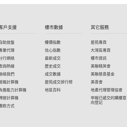
客戶支援
樓市數據
其它服務
自助放盤
樓價指數
屋苑專頁
專業代理
信心指數
大灣區專頁
分行網絡
最新成交
樓市資訊
查詢熱線
歷史成交
美聯精英會
聯絡我們
成交數據
美聯慈善基金
按揭計算機
屋苑成交排行榜
美善會
負擔能力計算機
地區百科
地產代理管理協會
轉按計算機
申報已遞交的購樓意
向登記
繳款方式