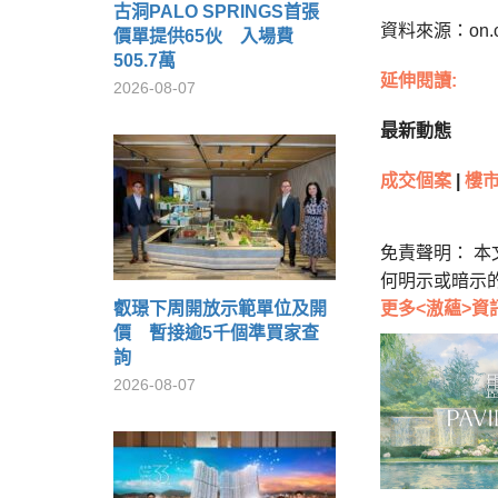
古洞PALO SPRINGS首張
資料來源：on.
價單提供65伙 入場費
505.7萬
延伸閱讀:
2026-08-07
最新動態
成交個案
|
樓
免責聲明： 
何明示或暗示
叡璟下周開放示範單位及開
更多<滶蘊>資
價 暫接逾5千個準買家查
詢
2026-08-07