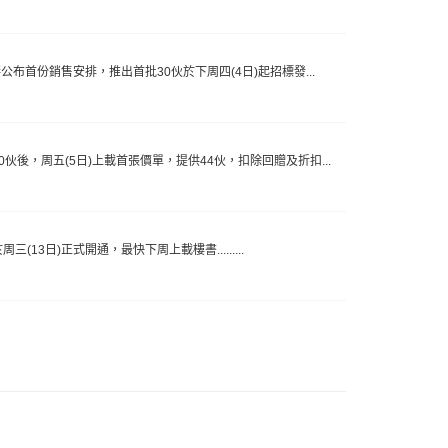
公布首份銷售安排，推出首批30伙於下周四(4日)起招標發...
伙後，周五(5日)上載首張價單，提供44伙，扣除回贈及折扣...
3日)正式開通，最快下周上載樓書.........