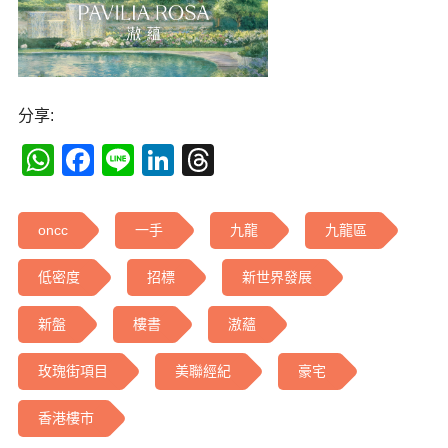
分享:
WhatsApp
Facebook
Line
LinkedIn
Threads
oncc
一手
九龍
九龍區
低密度
招標
新世界發展
新盤
樓書
滶蘊
玫瑰街項目
美聯經紀
豪宅
香港樓市