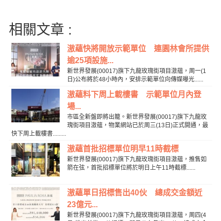
相關文章 :
滶蘊快將開放示範單位 連園林會所提供
逾25項設施...
新世界發展(00017)旗下九龍玫瑰街項目滶蘊，周一(1
日)公布將於48小時內，安排示範單位向傳媒曝光......
滶蘊料下周上載樓書 示範單位月內登
場...
市區全新盤即將出籠。新世界發展(00017)旗下九龍玫
瑰街項目滶蘊，物業網站已於周三(13日)正式開通，最
快下周上載樓書.........
滶蘊首批招標單位明早11時截標
新世界發展(00017)旗下九龍玫瑰街項目滶蘊，推售如
箭在弦，首批招標單位將於明日上午11時截標......
滶蘊單日招標售出40伙 總成交金額近
23億元...
新世界發展(00017)旗下九龍玫瑰街項目滶蘊，周四(4