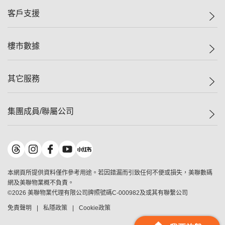
集團動態
一手新盤
客戶支援
人才招募
二手盤
網站地圖
上車
自助放盤
樓市數據
減價
專業代理
低水
分行網絡
樓價指數
其它服務
美聯豪宅
查詢熱線
信心指數
獨家樓盤
聯絡我們
最新成交
屋苑專頁
租盤
集團成員/聯屬公司
按揭計算機
歷史成交
大灣區專頁
居屋專頁
負擔能力計算機
成交數據
樓市資訊
買賣流程
美聯物業
轉按計算機
屋苑成交排行榜
美聯精英會
鋑聯控股
*
繳款方式
地區百科
美聯慈善基金
美聯工商舖
*
本網頁所提供資料僅作參考用途。若因錯漏而引致任何不便或損失，美聯數碼
美善會
美聯中國
網及美聯物業概不負責。
地產代理管理協會
©
2026
美聯物業代理有限公司牌照號碼C-000982及或其有聯繫公司
美聯澳門
申報已遞交的購樓意向登記
免責聲明
私隱政策
Cookie政策
美聯金融集團
美聯移民顧問