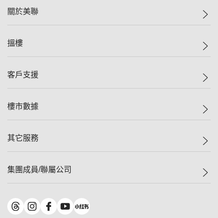
關於美聯
美聯集團
搵樓
投資者關係
集團動態
一手新盤
客戶支援
人才招募
二手盤
網站地圖
上車
自助放盤
樓市數據
減價
專業代理
低水
分行網絡
樓價指數
其它服務
美聯豪宅
查詢熱線
信心指數
獨家樓盤
聯絡我們
最新成交
屋苑專頁
租盤
集團成員/聯屬公司
按揭計算機
歷史成交
大灣區專頁
居屋專頁
負擔能力計算機
成交數據
樓市資訊
買賣流程
美聯物業
轉按計算機
屋苑成交排行榜
美聯精英會
鋑聯控股
*
繳款方式
地區百科