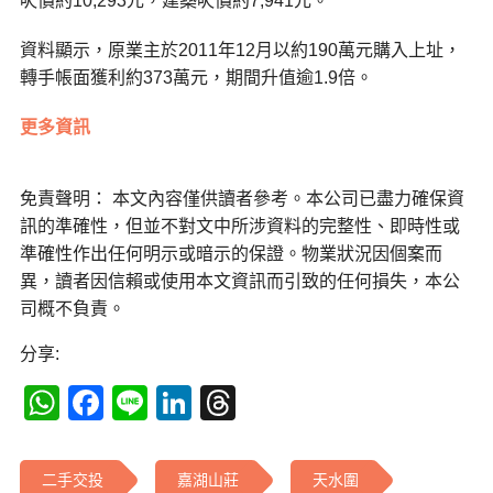
呎價約10,293元，建築呎價約7,941元。
資料顯示，原業主於2011年12月以約190萬元購入上址，
轉手帳面獲利約373萬元，期間升值逾1.9倍。
更多資訊
免責聲明： 本文內容僅供讀者參考。本公司已盡力確保資
訊的準確性，但並不對文中所涉資料的完整性、即時性或
準確性作出任何明示或暗示的保證。物業狀況因個案而
異，讀者因信賴或使用本文資訊而引致的任何損失，本公
司概不負責。
分享:
WhatsApp
Facebook
Line
LinkedIn
Threads
二手交投
嘉湖山莊
天水圍