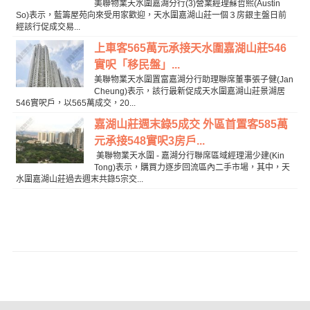
美聯物業天水圍嘉湖分行(3)營業經理蘇哲熙(Austin
So)表示，藍籌屋苑向來受用家歡迎，天水圍嘉湖山莊一個３房銀主盤日前
經該行促成交易...
上車客565萬元承接天水圍嘉湖山莊546
實呎「移民盤」...
美聯物業天水圍置富嘉湖分行助理聯席董事張子健(Jan
Cheung)表示，該行最新促成天水圍嘉湖山莊景湖居
546實呎戶，以565萬成交，20...
嘉湖山莊週末錄5成交 外區首置客585萬
元承接548實呎3房戶...
美聯物業天水圍 - 嘉湖分行聯席區域經理湯少建(Kin
Tong)表示，購買力逐步回流區內二手市場，其中，天
水圍嘉湖山莊過去週末共錄5宗交...