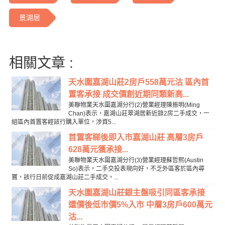
景湖居
相關文章 :
天水圍嘉湖山莊2房戶558萬元沽 區內首
置客承接 成交價創近期同類新高...
美聯物業天水圍嘉湖分行(2)營業經理陳振明(Ming
Chan)表示，嘉湖山莊翠湖居新近錄2房二手成交，一
組區內首置客經該行購入單位，涉資5...
首置客睇後即入市嘉湖山莊 高層3房戶
628萬元獲承接...
美聯物業天水圍嘉湖分行(3)營業經理蘇哲熙(Austin
So)表示，二手交投表現向好，不乏外區客於區內尋
寶，該行日前促成嘉湖山莊二手成交，...
天水圍嘉湖山莊銀主盤吸引同區客承接
還價後低市價5%入市 中層3房戶600萬元
沽...