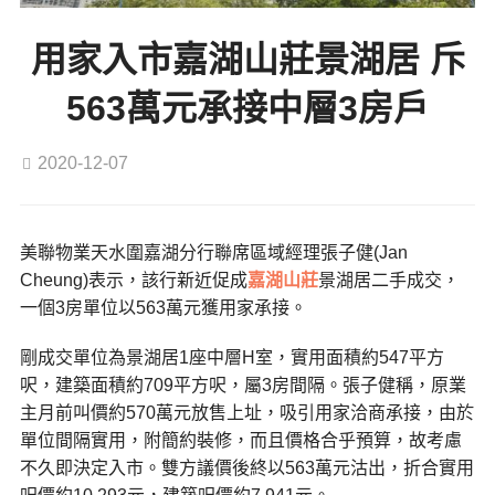
用家入市嘉湖山莊景湖居 斥
563萬元承接中層3房戶
2020-12-07
美聯物業天水圍嘉湖分行聯席區域經理張子健(Jan
Cheung)表示，該行新近促成
嘉湖山莊
景湖居二手成交，
一個3房單位以563萬元獲用家承接。
剛成交單位為景湖居1座中層H室，實用面積約547平方
呎，建築面積約709平方呎，屬3房間隔。張子健稱，原業
主月前叫價約570萬元放售上址，吸引用家洽商承接，由於
單位間隔實用，附簡約裝修，而且價格合乎預算，故考慮
不久即決定入市。雙方議價後終以563萬元沽出，折合實用