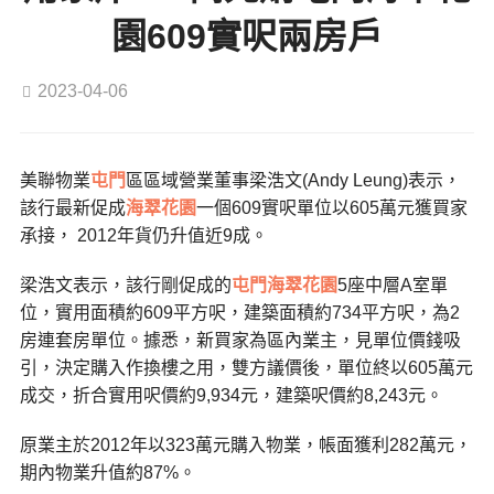
園609實呎兩房戶
2023-04-06
美聯物業
屯門
區區域營業董事梁浩文(Andy Leung)表示，
該行最新促成
海翠花園
一個609實呎單位以605萬元獲買家
承接， 2012年貨仍升值近9成。
梁浩文表示，該行剛促成的
屯門
海翠花園
5座中層A室單
位，實用面積約609平方呎，建築面積約734平方呎，為2
房連套房單位。據悉，新買家為區內業主，見單位價錢吸
引，決定購入作換樓之用，雙方議價後，單位終以605萬元
成交，折合實用呎價約9,934元，建築呎價約8,243元。
原業主於2012年以323萬元購入物業，帳面獲利282萬元，
期內物業升值約87%。