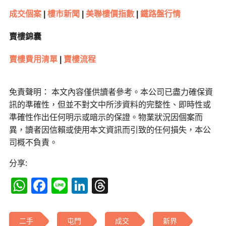
成交個案
|
樓市新聞
|
美聯樓價指數
|
鐵路盤行情
賣樓錦囊
賣樓費用清單
|
賣樓流程
免責聲明： 本文內容僅供讀者參考。本公司已盡力確保資
訊的準確性，但並不對文中所涉資料的完整性、即時性或
準確性作出任何明示或暗示的保證。物業狀況因個案而
異，讀者因信賴或使用本文資訊而引致的任何損失，本公
司概不負責。
分享:
WhatsApp
Facebook
Line
LinkedIn
Threads
二手
屯門
成交
新界