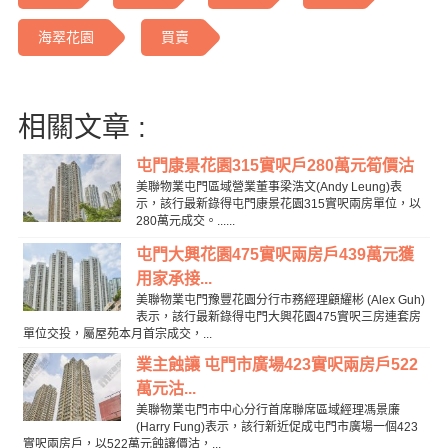
海翠花園
買賣
相關文章 :
屯門康景花園315實呎戶280萬元筍價沽
美聯物業屯門區域營業董事梁浩文(Andy Leung)表
示，該行最新錄得屯門康景花園315實呎兩房單位，以
280萬元成交。......
屯門大興花園475實呎兩房戶439萬元獲
用家承接...
美聯物業屯門豫豐花園分行市務經理顧耀彬 (Alex Guh)
表示，該行最新錄得屯門大興花園475實呎三房連套房
單位交投，屬屋苑本月首宗成交，...
業主蝕讓 屯門市廣場423實呎兩房戶522
萬元沽...
美聯物業屯門市中心分行首席聯席區域經理馮景廉
(Harry Fung)表示，該行新近促成屯門市廣場一個423
實呎兩房戶，以522萬元蝕讓價沽，...