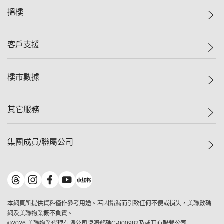
美聯集團
搵樓
投資者關係
集團動態
一手新盤
客戶支援
人才招募
二手盤
網站地圖
上車
自助放盤
樓市數據
減價
專業代理
低水
分行網絡
樓價指數
其它服務
美聯豪宅
查詢熱線
信心指數
獨家樓盤
聯絡我們
最新成交
屋苑專頁
租盤
集團成員/聯屬公司
按揭計算機
歷史成交
大灣區專頁
居屋專頁
負擔能力計算機
成交數據
樓市資訊
買賣流程
美聯物業
轉按計算機
屋苑成交排行榜
美聯精英會
鋑聯控股
*
繳款方式
地區百科
美聯慈善基金
美聯工商舖
*
本網頁所提供資料僅作參考用途。若因錯漏而引致任何不便或損失，美聯數碼
美善會
美聯中國
網及美聯物業概不負責。
地產代理管理協會
©
2026
美聯物業代理有限公司牌照號碼C-000982及或其有聯繫公司