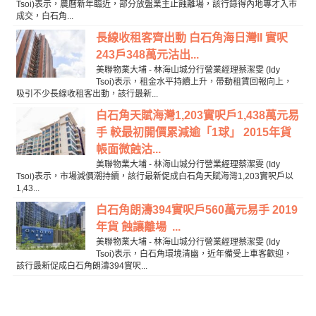
Tsoi)表示，農曆新年臨近，部分放盤業主止蝕離場，該行錄得內地專才入市
成交，白石角...
長線收租客齊出動 白石角海日灣II 實呎
243戶348萬元沽出...
美聯物業大埔 - 林海山城分行營業經理蔡潔雯 (Idy
Tsoi)表示，租金水平持續上升，帶動租賃回報向上，
吸引不少長線收租客出動，該行最新...
白石角天賦海灣1,203實呎戶1,438萬元易
手 較最初開價累減逾「1球」 2015年貨
帳面微蝕沽...
美聯物業大埔 - 林海山城分行營業經理蔡潔雯 (Idy
Tsoi)表示，市場減價潮持續，該行最新促成白石角天賦海灣1,203實呎戶以
1,43...
白石角朗濤394實呎戶560萬元易手 2019
年貨 蝕讓離場 ...
美聯物業大埔 - 林海山城分行營業經理蔡潔雯 (Idy
Tsoi)表示，白石角環境清幽，近年備受上車客歡迎，
該行最新促成白石角朗濤394實呎...