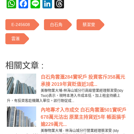
WhatsApp
Facebook
Line
LinkedIn
Threads
E-245608
白石角
蔡潔雯
雲滙
相關文章 :
白石角雲滙284實呎戶 投資客斥358萬元
承接 2019年貨貶值近3成...
美聯物業大埔-林海山城分行高級營業經理蔡潔雯(Idy
Tsoi)表示，現時本港入市成本低，加上租金持續上
升，有投資客趁機購入單位。該行剛促成...
內地專才入市成交 白石角雲滙501實呎戶
678萬元沽出 原業主持貨近5年 帳面損手
逾229萬元...
美聯物業大埔 - 林海山城分行營業經理蔡潔雯 (Idy