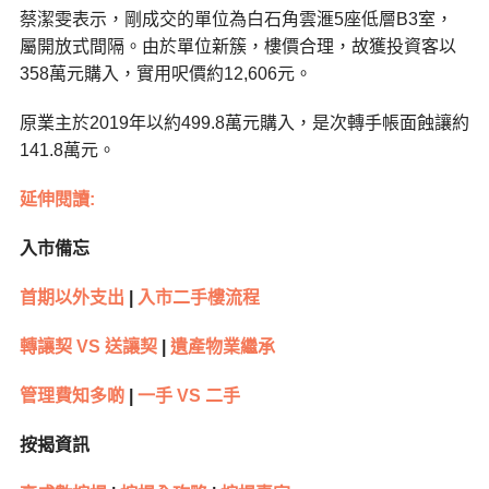
蔡潔雯表示，剛成交的單位為白石角雲滙5座低層B3室，
屬開放式間隔。由於單位新簇，樓價合理，故獲投資客以
358萬元購入，實用呎價約12,606元。
原業主於2019年以約499.8萬元購入，是次轉手帳面蝕讓約
141.8萬元。
延伸閱讀:
入市備忘
首期以外支出
|
入市二手樓流程
轉讓契 VS 送讓契
|
遺產物業繼承
管理費知多啲
|
一手 VS 二手
按揭資訊