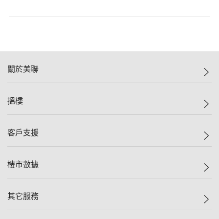
關於美聯
美聯集團
搵樓
投資者關係
集團動態
一手新盤
客戶支援
人才招募
二手盤
網站地圖
上車
自助放盤
樓市數據
減價
專業代理
低水
分行網絡
樓價指數
其它服務
美聯豪宅
查詢熱線
信心指數
獨家樓盤
聯絡我們