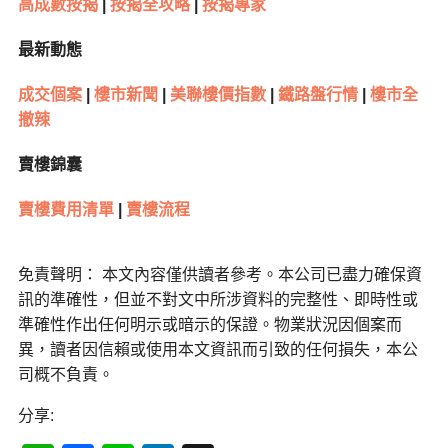
高成數按揭
|
按揭全攻略
|
按揭專家
最新動態
成交個案
|
樓市新聞
|
美聯樓價指數
|
鐵路盤行情
|
樓市全
撤辣
賣樓錦囊
賣樓費用清單
|
賣樓流程
免責聲明： 本文內容僅供讀者參考。本公司已盡力確保資
訊的準確性，但並不對文中所涉資料的完整性、即時性或
準確性作出任何明示或暗示的保證。物業狀況因個案而
異，讀者因信賴或使用本文資訊而引致的任何損失，本公
司概不負責。
分享: