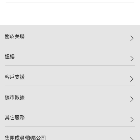
關於美聯
美聯集團
搵樓
投資者關係
集團動態
一手新盤
客戶支援
人才招募
二手盤
網站地圖
上車
自助放盤
樓市數據
減價
專業代理
低水
分行網絡
樓價指數
其它服務
美聯豪宅
查詢熱線
信心指數
獨家樓盤
聯絡我們
最新成交
屋苑專頁
租盤
集團成員/聯屬公司
按揭計算機