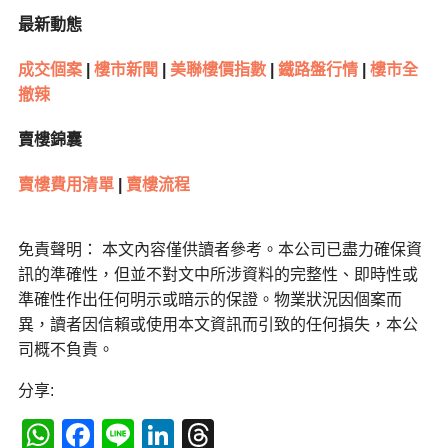
最新動態
成交個案
|
樓市新聞
|
美聯樓價指數
|
鐵路盤行情
|
樓市全
撤辣
賣樓錦囊
賣樓費用清單
|
賣樓流程
免責聲明： 本文內容僅供讀者參考。本公司已盡力確保資
訊的準確性，但並不對文中所涉資料的完整性、即時性或
準確性作出任何明示或暗示的保證。物業狀況因個案而
異，讀者因信賴或使用本文資訊而引致的任何損失，本公
司概不負責。
分享:
WhatsApp
Facebook
Line
LinkedIn
Threads