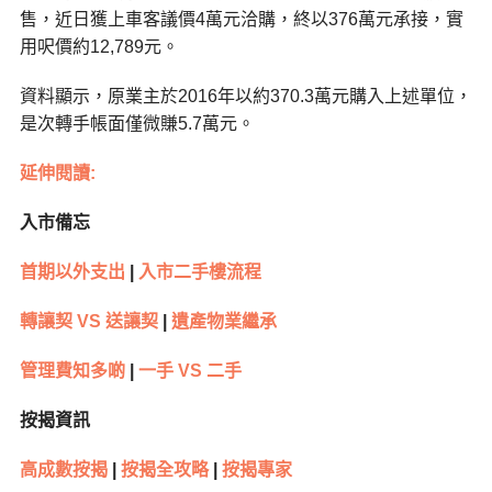
售，近日獲上車客議價4萬元洽購，終以376萬元承接，實
用呎價約12,789元。
資料顯示，原業主於2016年以約370.3萬元購入上述單位，
是次轉手帳面僅微賺5.7萬元。
延伸閱讀:
入市備忘
首期以外支出
|
入市二手樓流程
轉讓契 VS 送讓契
|
遺產物業繼承
管理費知多啲
|
一手 VS 二手
按揭資訊
高成數按揭
|
按揭全攻略
|
按揭專家