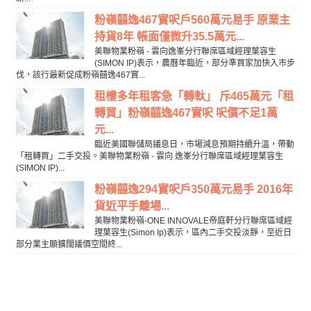
粉嶺囍逸467實呎戶560萬元易手 原業主
持貨8年 帳面僅微升35.5萬元...
美聯物業粉嶺 - 雲向逸峯分行聯席區域經理葉容生
(SIMON IP)表示，農曆年臨近，部分準買家加快入市步
伐，該行最新促成粉嶺囍逸467實...
租樓多年租客急「轉軑」 斥465萬元「租
轉買」粉嶺囍逸467實呎 呎價不足1萬
元...
臨近美國聯儲局議息日，市場減息預期持續升溫，帶動
「租轉買」二手交投。美聯物業粉嶺 - 雲向 逸峯分行聯席區域經理葉容生
(SIMON IP)...
粉嶺囍逸294實呎戶350萬元易手 2016年
貨近平手離場...
美聯物業粉嶺-ONE INNOVALE帝庭軒分行聯席區域經
理葉容生(Simon Ip)表示，區內二手交投淡靜，至近日
部分業主願擴闊議價空間終...