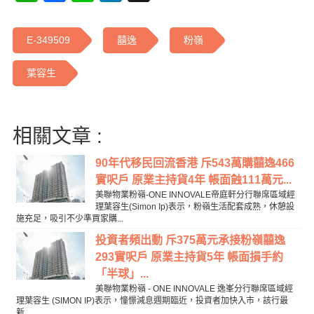
E-349509
囍逸
粉嶺
葉容生
相關文章 :
90年代移民回流香港 斥543萬購囍逸466
實呎戶 原業主持貨4年 帳面蝕111萬元...
美聯物業粉嶺-ONE INNOVALE帝庭軒分行聯席區域經
理葉容生(Simon Ip)表示，粉嶺生活配套成熟，休憩設
施充足，吸引不少準買家購...
投資者頻出動 斥375萬元承接粉嶺囍逸
293實呎戶 原業主持貨5年 帳面損手約
「半球」...
美聯物業粉嶺 - ONE INNOVALE 逸峯分行聯席區域經
理葉容生 (SIMON IP)表示，憧憬減息週期臨近，投資者加快入市，該行最
新...