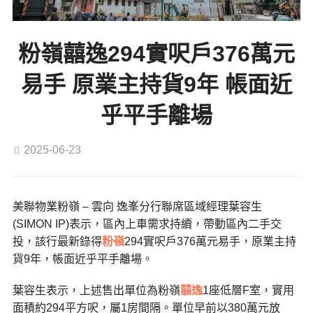
粉嶺囍逸294實呎戶376萬元
易手 原業主持貨9年 帳面近
乎平手離場
2025-06-23
美聯物業粉嶺 – 雲向 逸峯分行聯席區域經理葉容生
(SIMON IP)表示，區內上車需求持續，帶動區內二手交
投，該行最新錄得
粉嶺
294實呎戶376萬元易手，原業主持
貨9年，帳面近乎平手離場。
葉容生表示，上述售出單位為粉嶺
囍逸
1座低層F室，實用
面積約294平方呎，屬1房間隔。單位早前以380萬元放