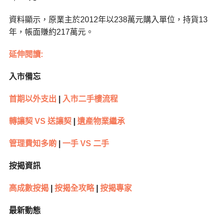
資料顯示，原業主於2012年以238萬元購入單位，持貨13
年，帳面賺約217萬元。
延伸閱讀:
入市備忘
首期以外支出
|
入市二手樓流程
轉讓契 VS 送讓契
|
遺產物業繼承
管理費知多啲
|
一手 VS 二手
按揭資訊
高成數按揭
|
按揭全攻略
|
按揭專家
最新動態