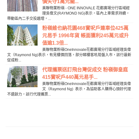
價失守1萬元關...
美聯物業粉嶺 - ONE INNOVALE 花都廣場分行區域經
理吳偉文(RAYMOND NG)表示，區內上車需求持續，
帶動區內二手交投趨增，...
粉嶺維也納花園468實呎戶連車位425萬
元易手 1996年貨 帳面獲利245萬元或升
值逾1.3倍...
美聯物業粉嶺OneInnovale花都廣場分行區域經理吳偉
文（Raymond Ng)表示，有見樓價回落，部分睇樓客吼筍盤入市，該行最新
促成粉...
代理攜票送訂飛台灣促成交 粉嶺御皇庭
415實呎戶440萬元易手...
美聯物業粉嶺OneInnovale花都廣場分行區域經理吳偉
文（Raymond Ng) 表示，為協助客人購得心頭好代理
不遺餘力，該行代理攜票...