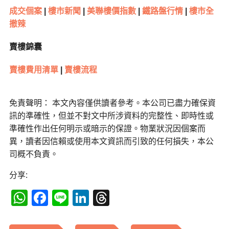
成交個案
|
樓市新聞
|
美聯樓價指數
|
鐵路盤行情
|
樓市全
撤辣
賣樓錦囊
賣樓費用清單
|
賣樓流程
免責聲明： 本文內容僅供讀者參考。本公司已盡力確保資
訊的準確性，但並不對文中所涉資料的完整性、即時性或
準確性作出任何明示或暗示的保證。物業狀況因個案而
異，讀者因信賴或使用本文資訊而引致的任何損失，本公
司概不負責。
分享:
WhatsApp
Facebook
Line
LinkedIn
Threads