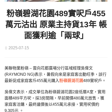
粉嶺碧湖花園489實呎戶455
萬元沽出 原業主持貨13年 帳
面獲利逾「兩球」
2025-07-15
美聯物業粉嶺 – 雲向花都廣場分行區域經理吳偉文
(RAYMOND NG)表示，暑假向來是家庭客出動旺季，該行
最新促成家庭客斥455萬元購入
粉嶺
碧湖花園
489實呎戶。
吳偉文表示，成交單位為粉嶺碧湖花園2座低層A室，實用
面積489平方呎，採3房間隔，早前開價480萬元放售，獲
家庭客洽購，最終議價後以455萬元承接，實用呎價約
9,305元 。