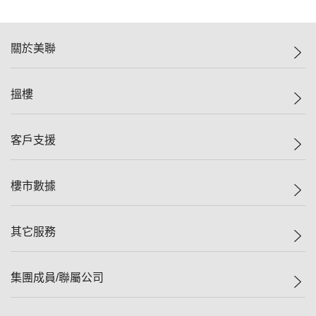
關於美聯
美聯集團
搵樓
投資者關係
集團動態
一手新盤
客戶支援
人才招募
二手盤
網站地圖
上車
自助放盤
樓市數據
減價
專業代理
低水
分行網絡
樓價指數
其它服務
美聯豪宅
查詢熱線
信心指數
獨家樓盤
聯絡我們
最新成交
屋苑專頁
租盤
集團成員/聯屬公司
按揭計算機
歷史成交
大灣區專頁
居屋專頁
負擔能力計算機
成交數據
樓市資訊
買賣流程