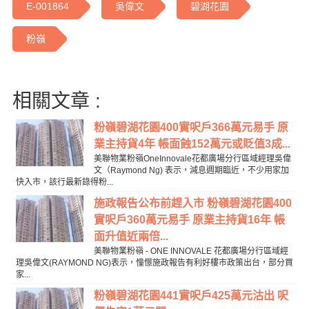
E-001864
吳偉文
碧湖花園
粉嶺
相關文章 :
粉嶺碧湖花園400實呎戶366萬元易手 原
業主持貨4年 帳面蝕152萬元或貶值3成...
美聯物業粉嶺OneInnovale花都廣場分行區域經理吳偉
文（Raymond Ng) 表示，減息週期臨近，不少用家加
快入市，該行最新錄得粉...
施政報告公布前趕入市 粉嶺碧湖花園400
實呎戶360萬元易手 原業主持貨16年 帳
面升值近兩倍...
美聯物業粉嶺 - ONE INNOVALE 花都廣場分行區域經
理吳偉文(RAYMOND NG)表示，憧憬施政報告有利好樓市政策出台，部分買
家...
粉嶺碧湖花園441實呎戶425萬元沽出 呎