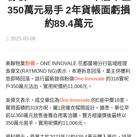
350萬元易手 2年貨帳面虧損
約89.4萬元
2025-05-09
美聯物業
粉嶺
– ONE INNOVALE 花都廣場分行區域經理
吳偉文(RAYMOND NG)表示，本港拆息回落，業主供樓利
息即時回落。該行最新錄得粉嶺
One Innovale
的318實呎
戶350萬元沽出，實用呎價約11,006元。
吳偉文表示，成交單位為
One Innovale
的E座中層18室，
實用面積約318方呎，屬1房連衣帽間設計。據悉，單位早
前以360萬元放售後獲自用客洽購，雙方經議價後最終以
350萬元易手，實用呎價約11,006元。
資料顯示，原業主於2023年以約439.4萬元購入單位，持貨