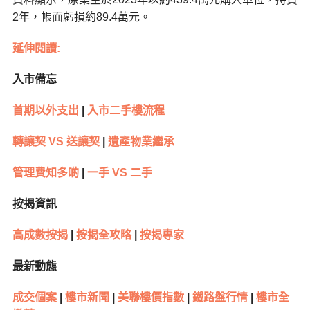
2年，帳面虧損約89.4萬元。
延伸閱讀:
入市備忘
首期以外支出
|
入市二手樓流程
轉讓契 VS 送讓契
|
遺產物業繼承
管理費知多啲
|
一手 VS 二手
按揭資訊
高成數按揭
|
按揭全攻略
|
按揭專家
最新動態
成交個案
|
樓市新聞
|
美聯樓價指數
|
鐵路盤行情
|
樓市全