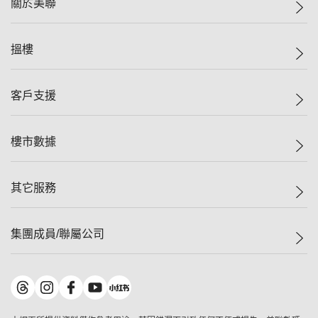
關於美聯
美聯集團
搵樓
投資者關係
集團動態
一手新盤
客戶支援
人才招募
二手盤
網站地圖
上車
自助放盤
樓市數據
減價
專業代理
低水
分行網絡
樓價指數
其它服務
美聯豪宅
查詢熱線
信心指數
獨家樓盤
聯絡我們
最新成交
屋苑專頁
租盤
集團成員/聯屬公司
按揭計算機
歷史成交
大灣區專頁
居屋專頁
負擔能力計算機
成交數據
樓市資訊
買賣流程
美聯物業
轉按計算機
屋苑成交排行榜
美聯精英會
鋑聯控股
*
繳款方式
地區百科
美聯慈善基金
美聯工商舖
*