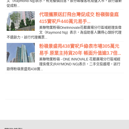
文（Raymond Ng)表示，有見樓價回落，部分睇樓客吼筍盤入市，該行最新
促成粉...
代理攜票送訂飛台灣促成交 粉嶺御皇庭
415實呎戶440萬元易手...
美聯物業粉嶺OneInnovale花都廣場分行區域經理吳偉
文（Raymond Ng) 表示，為協助客人購得心頭好代理
不遺餘力，該行代理攜票...
粉嶺景盛苑438實呎戶綠表市場305萬元
易手 原業主持貨20年 帳面升值逾3.7倍...
美聯物業粉嶺 - ONE INNOVALE 花都廣場分行區域經
理吳偉文(RAYMOND NG)表示，二手交投趨增，該行
錄得粉嶺景盛苑438實...