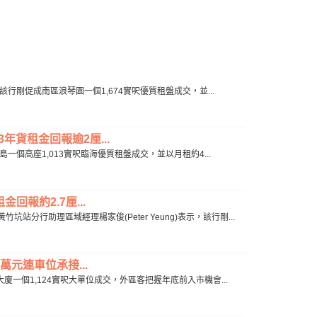
該行剛促成南區浪琴園一個1,674實呎優質租盤成交，並...
3年貨租金回報逾2厘...
島一個高座1,013實呎臨海優質租盤成交，並以月租約4...
回報約2.7厘...
行助理區域經理楊家俊(Peter Yeung)表示，該行剛...
萬元連車位承接...
廈一個1,124實呎大單位成交，外區客把握年底前入市機會...