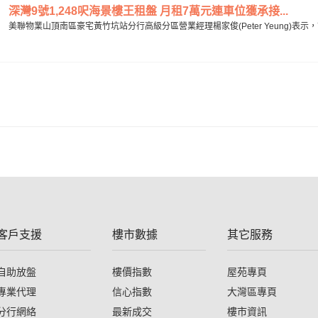
深灣9號1,248呎海景樓王租盤 月租7萬元連車位獲承接...
美聯物業山頂南區豪宅黃竹坑站分行高級分區營業經理楊家俊(Peter Yeung)表示，
客戶支援
樓市數據
其它服務
自助放盤
樓價指數
屋苑專頁
專業代理
信心指數
大灣區專頁
分行網絡
最新成交
樓市資訊