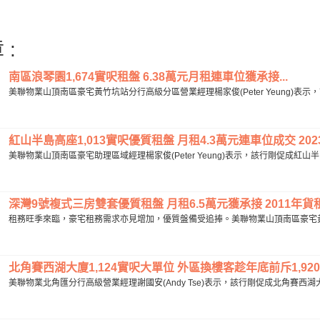
 :
南區浪琴園1,674實呎租盤 6.38萬元月租連車位獲承接...
美聯物業山頂南區豪宅黃竹坑站分行高級分區營業經理楊家俊(Peter Yeung)表示，
紅山半島高座1,013實呎優質租盤 月租4.3萬元連車位成交 202
美聯物業山頂南區豪宅助理區域經理楊家俊(Peter Yeung)表示，該行剛促成紅山半
深灣9號複式三房雙套優質租盤 月租6.5萬元獲承接 2011年貨租金
租務旺季來臨，豪宅租務需求亦見增加，優質盤備受追捧。美聯物業山頂南區豪宅黃竹坑站分
北角賽西湖大廈1,124實呎大單位 外區換樓客趁年底前斥1,920
美聯物業北角匯分行高級營業經理謝國安(Andy Tse)表示，該行剛促成北角賽西湖大