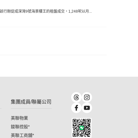
該行剛促成深灣9號海景樓王的租盤成交，1,248呎以月...
集團成員/聯屬公司
美聯物業
鋑聯控股
*
美聯工商舖
*