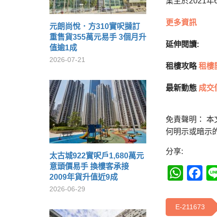
業主於2021
更多資訊
元朗尚悅．方310實呎撻訂
重售貨355萬元易手 3個月升
延伸閱讀:
值逾1成
2026-07-21
租樓攻略
租樓
最新動態
成交
免責聲明： 
何明示或暗示
分享:
太古城922實呎戶1,680萬元
意頭價易手 換樓客承接
Wha
F
2009年貨升值近9成
2026-06-29
E-211673