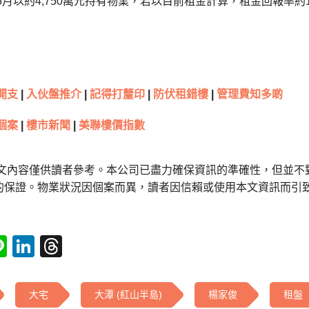
年6月以約4,750萬元持有物業，若以目前租金計算，租金回報率約1
開支
|
入伙盤推介
|
記得打釐印
|
防伏租錯樓
|
管理費知多啲
個案
|
樓市新聞
|
美聯樓價指數
本文內容僅供讀者參考。本公司已盡力確保資訊的準確性，但並不
的保證。物業狀況因個案而異，讀者因信賴或使用本文資訊而引
tsApp
acebook
Line
LinkedIn
Threads
大宅
大潭 (紅山半島)
楊家俊
租盤