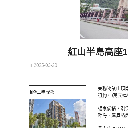
紅山半島高座1
2025-03-20
美聯物業山頂南
其他二手市況:
租約7.3萬元
楊家俊稱，剛促
臨海，屬屋苑內