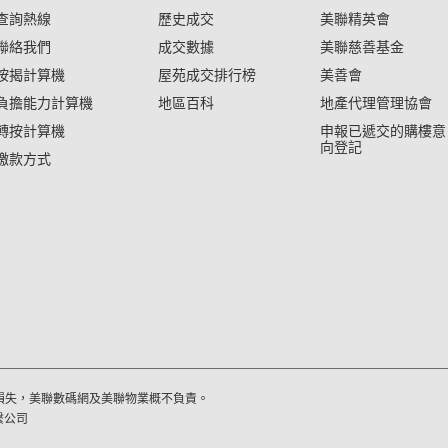
查詢熱線
歷史成交
美聯精英會
聯絡我們
成交數據
美聯慈善基金
按揭計算機
屋苑成交排行榜
美善會
負擔能力計算機
地區百科
地產代理管理協會
轉按計算機
申報已遞交的購樓意
向登記
繳款方式
損失，美聯數碼網及美聯物業概不負責。
繫公司