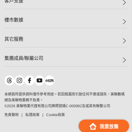
客戶支援
人才招募
二手盤
網站地圖
上車
自助放盤
樓市數據
減價
專業代理
低水
分行網絡
樓價指數
其它服務
美聯豪宅
查詢熱線
信心指數
獨家樓盤
聯絡我們
最新成交
屋苑專頁
租盤
集團成員/聯屬公司
按揭計算機
歷史成交
大灣區專頁
居屋專頁
負擔能力計算機
成交數據
樓市資訊
買賣流程
美聯物業
轉按計算機
屋苑成交排行榜
美聯精英會
鋑聯控股
*
繳款方式
地區百科
美聯慈善基金
美聯工商舖
*
本網頁所提供資料僅作參考用途。若因錯漏而引致任何不便或損失，美聯數碼
美善會
美聯中國
網及美聯物業概不負責。
地產代理管理協會
©
2026
美聯物業代理有限公司牌照號碼C-000982及或其有聯繫公司
美聯澳門
申報已遞交的購樓意向登記
免責聲明
私隱政策
Cookie政策
美聯金融集團
美聯移民顧問
我要放盤