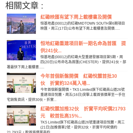
相關文章 :
紅磡映匯有望下周上載樓書及開價
恒基地產(00012)的紅磡MIDTOWN SOUTH第6期項目
映匯，周三(17日)公布有望下周上載樓書及開價......
恒地紅磡重建項目新一期名命為首匯 提
供241伙...
恒基地產(00012)的紅磡大型重建發展項目第5期，周
四(20日)公布命名為首匯(CHESTER)，提供241伙，部
署最快下周上載樓書......
今年首個新盤開價 紅磡悅麓首批30
伙 折實約324萬入場...
今年首個新盤開價。TKS Limited旗下紅磡高山道26號
重建項目悅麓，周五(16日)突擊上載首張價單至一手住
宅銷售資訊，提供30伙，折實...
紅磡悅麓加推32伙 折實平均呎價21793
元 較首批高15%...
TKS Limited旗下紅磡高山道26號重建項目悅麓，周三
(21日)加推價單2號，提供32伙，折實平均呎價約
21,793元，較首張價單高約...