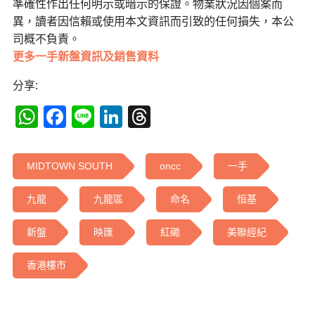
準確性作出任何明示或暗示的保證。物業狀況因個案而
異，讀者因信賴或使用本文資訊而引致的任何損失，本公
司概不負責。
更多一手新盤資訊及銷售資料
分享:
WhatsApp
Facebook
Line
LinkedIn
Threads
MIDTOWN SOUTH
oncc
一手
九龍
九龍區
命名
恒基
新盤
映匯
紅磡
美聯經紀
香港樓市