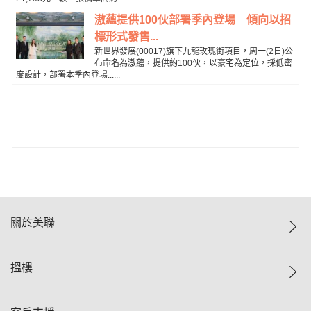
滶蘊提供100伙部署季內登場 傾向以招
標形式發售...
新世界發展(00017)旗下九龍玫瑰街項目，周一(2日)公
布命名為滶蘊，提供約100伙，以豪宅為定位，採低密
度設計，部署本季內登場......
關於美聯
美聯集團
搵樓
投資者關係
集團動態
一手新盤