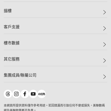
美聯集團
搵樓
投資者關係
集團動態
一手新盤
客戶支援
人才招募
二手盤
網站地圖
上車
自助放盤
樓市數據
減價
專業代理
低水
分行網絡
樓價指數
其它服務
美聯豪宅
查詢熱線
信心指數
獨家樓盤
聯絡我們
最新成交
屋苑專頁
租盤
集團成員/聯屬公司
按揭計算機
歷史成交
大灣區專頁
居屋專頁
負擔能力計算機
成交數據
樓市資訊
買賣流程
美聯物業
轉按計算機
屋苑成交排行榜
美聯精英會
鋑聯控股
*
繳款方式
地區百科
美聯慈善基金
美聯工商舖
*
本網頁所提供資料僅作參考用途。若因錯漏而引致任何不便或損失，美聯數碼
美善會
美聯中國
網及美聯物業概不負責。