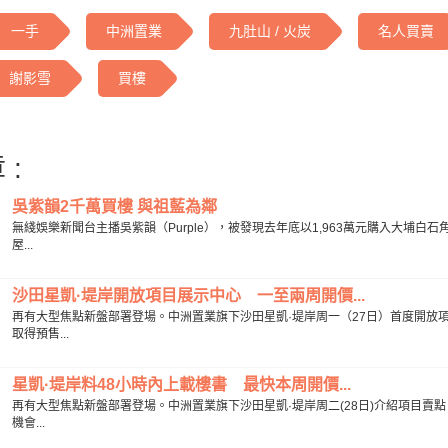
一手
中洲置業
九肚山 / 火炭
名人買賣
謝影雪
買樓
 :
吳紫韻2千萬買樓 與祖藍為鄰
無綫娛樂新聞台主播吳紫韻（Purple），被發現去年底以1,963萬元購入大埔
屋...
沙田星凱·堤岸開放項目展示中心 一至兩周開價...
再有大型焦點新盤部署登場。中洲置業旗下沙田星凱·堤岸周一（27日）首度開放
取得預售...
星凱·堤岸料48小時內上載樓書 最快本周開價...
再有大型焦點新盤部署登場。中洲置業旗下沙田星凱·堤岸周二(28日)介紹項目賣
機會...