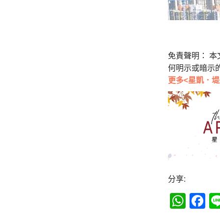
免責聲明： 
何明示或暗示
更多<星凱．堤
分享:
Wha
F