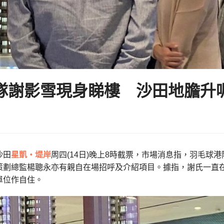
隊謝影雪現身睇樓 沙田地膽升
沙田
星凱‧堤岸
周四(14日)晚上8時截票，市場消息指，羽毛球港
策劃總監楊聰永亦有親自在場招呼及介紹項目。據指，謝氏一直
單位作自住。