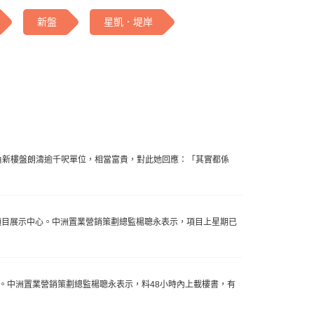
新盤
星凱．堤岸
白石角新樓盤朗濤逾千呎單位，相當富貴，對此她回應：「其實都係
項目展示中心。中洲置業營銷策劃總監楊聰永表示，項目上星期已
點。中洲置業營銷策劃總監楊聰永表示，料48小時內上載樓書，有