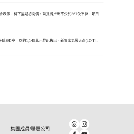
聰永表示，料下星期初開價，首批將推出不少於267伙單位，項目
室，以約1,145萬元登記售出，新買家為羅天彥(LO TI...
集團成員/聯屬公司