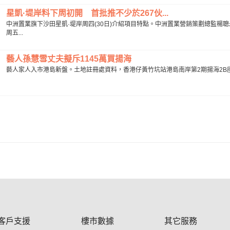
星凱·堤岸料下周初開 首批推不少於267伙...
中洲置業旗下沙田星凱·堤岸周四(30日)介紹項目特點。中洲置業營銷策劃總監楊
周五...
藝人孫慧雪丈夫擬斥1145萬買揚海
藝人家人入市港島新盤。土地註冊處資料，香港仔黃竹坑站港島南岸第2期揚海2B座低層D
客戶支援
樓市數據
其它服務