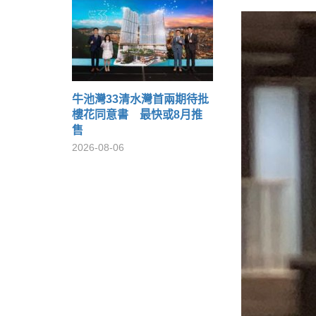
牛池灣33清水灣首兩期待批
樓花同意書 最快或8月推
售
2026-08-06