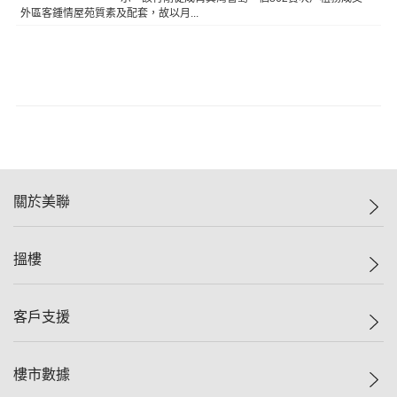
外區客鍾情屋苑質素及配套，故以月...
關於美聯
美聯集團
搵樓
投資者關係
集團動態
一手新盤
客戶支援
人才招募
二手盤
網站地圖
上車
自助放盤
樓市數據
減價
專業代理