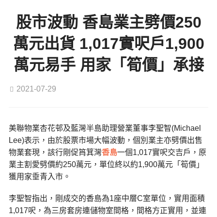
股市波動 香島業主劈價250
萬元出貨 1,017實呎戶1,900
萬元易手 用家「筍價」承接
2021-07-29
美聯物業杏花邨及藍灣半島助理營業董事李聖智(Michael
Lee)表示，由於股票市場大幅波動，個別業主亦劈價出售
物業套現，該行剛促筲箕灣
香島
一個1,017實呎交吉戶，原
業主割愛劈價約250萬元，單位終以約1,900萬元「筍價」
獲用家垂青入市。
李聖智指出，剛成交的香島為1座中層C室單位，實用面積
1,017呎，為三房套房連儲物室間格，間格方正實用，並連