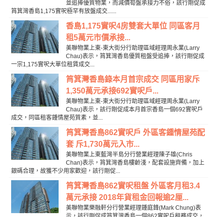
並追捧優質物業，而減價筍盤承接力不俗，該行剛促成
筲箕灣香島1,175實呎極罕有放盤成交......
香島1,175實呎4房雙套大單位 同區客月
租5萬元市價承接...
美聯物業上東-東大街分行助理區域經理周永業(Larry
Chau)表示，筲箕灣香島優質租盤受追捧，該行剛促成
一宗1,175實呎大單位租賃成交...
筲箕灣香島錄本月首宗成交 同區用家斥
1,350萬元承接692實呎戶...
美聯物業上東-東大街分行助理區域經理周永業(Larry
Chau)表示，該行剛促成本月首宗香島一個692實呎戶
成交，同區租客鍾情屋苑質素，並...
筲箕灣香島862實呎戶 外區客鍾情屋苑配
套 斥1,730萬元入市...
美聯物業上東藍灣半島分行營業經理陳子雄(Chris
Chan)表示，筲箕灣香島樓齡淺，配套設施齊備，加上
銀碼合理，故獲不少用家歡迎，該行剛促...
筲箕灣香島862實呎租盤 外區客月租3.4
萬元承接 2018年貨租金回報逾2厘...
美聯物業樂融軒分行營業經理鍾庭鋒(Mark Chung)表
示，該行剛促成筲箕灣香島一個862實呎戶租務成交，