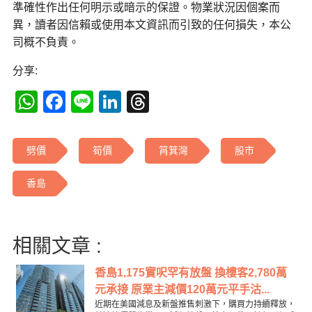
準確性作出任何明示或暗示的保證。物業狀況因個案而
異，讀者因信賴或使用本文資訊而引致的任何損失，本公
司概不負責。
分享:
WhatsApp
Facebook
Line
LinkedIn
Threads
劈價
筍價
筲箕灣
股市
香島
相關文章 :
香島1,175實呎罕有放盤 換樓客2,780萬
元承接 原業主減價120萬元平手沽...
近期在美國減息及新盤推售刺激下，購買力持續釋放，