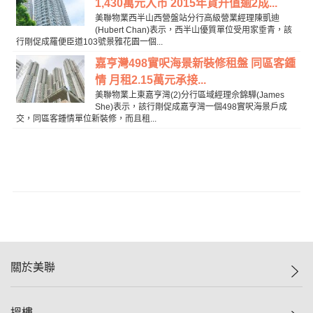
1,430萬元入市 2015年貨升值逾2成...
美聯物業西半山西營盤站分行高級營業經理陳凱迪
(Hubert Chan)表示，西半山優質單位受用家垂青，該
行剛促成羅便臣道103號景雅花園一個...
嘉亨灣498實呎海景新裝修租盤 同區客鍾
情 月租2.15萬元承接...
美聯物業上東嘉亨灣(2)分行區域經理佘錦驊(James
She)表示，該行剛促成嘉亨灣一個498實呎海景戶成
交，同區客鍾情單位新裝修，而且租...
關於美聯
美聯集團
搵樓