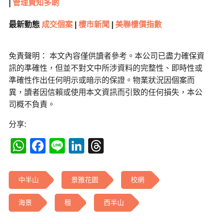
|
管理費知多啲
最新動態
成交個案
|
樓市新聞
|
美聯樓價指數
免責聲明： 本文內容僅供讀者參考。本公司已盡力確保資
訊的準確性，但並不對文中所涉資料的完整性、即時性或
準確性作出任何明示或暗示的保證。物業狀況因個案而
異，讀者因信賴或使用本文資訊而引致的任何損失，本公
司概不負責。
分享:
WhatsApp
Facebook
Line
LinkedIn
Threads
中半山
景雅花園
校網
海景
租
西半山