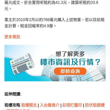
萬元成交，折合實用呎租約為41.3元，建築呎租約33.9
元。
業主於2010年2月以約788萬元購入上述物業，若以目前租
金計算，租金回報率約4.9厘。
更多資訊
延伸閱讀:
租樓攻略
租樓開支
|
入伙盤推介
|
記得打釐印
|
防伏租錯樓