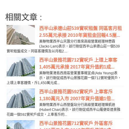
相關文章 :
西半山承德山莊539實呎租盤 同區客月租
2.55萬元承接 2010年貨租金回報4.5厘...
美聯物業西半山天匯分行首席高級營業經理林懋霖
(Jacko Lam)表示，該行剛促西半山承德山莊一個539
實呎租盤成交，同區客鍾情及以月租2....
西半山景雅花園712實呎戶 上環上車客
1,405萬元承接 2017年貨升值約1成...
美聯物業港島西南區營業董事楊宜貞(Ada Yeung)表
示，該行剛促成西半山景雅花園一個712實呎優質戶，
上環上車客鍾情，斥1,450萬元成...
西半山景雅花園592實呎戶 上車客斥
1,180萬元入市 2007年貨升值逾1倍...
美聯物業西半山西營盤站分行高級營業經理陳凱迪
(Hubert Chan)表示，該行剛促成西半山羅便臣道景雅
花園一個592實呎戶成交，上車客斥約...
西半山景雅花園712實呎戶 外區客斥