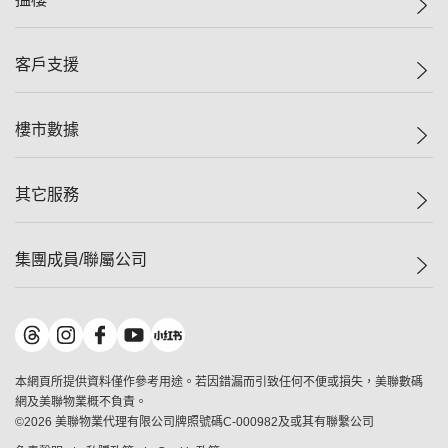
投資者關係
集團動態
一手新盤
客戶支援
人才招募
二手盤
網站地圖
上車
自助放盤
樓市數據
減價
專業代理
低水
分行網絡
樓價指數
其它服務
美聯豪宅
查詢熱線
信心指數
獨家樓盤
聯絡我們
最新成交
屋苑專頁
租盤
集團成員/聯屬公司
按揭計算機
歷史成交
大灣區專頁
居屋專頁
負擔能力計算機
成交數據
樓市資訊
買賣流程
美聯物業
轉按計算機
屋苑成交排行榜
美聯精英會
鋑聯控股
*
繳款方式
地區百科
美聯慈善基金
美聯工商舖
*
本網頁所提供資料僅作參考用途。若因錯漏而引致任何不便或損失，美聯數碼
美善會
美聯中國
網及美聯物業概不負責。
地產代理管理協會
©
2026
美聯物業代理有限公司牌照號碼C-000982及或其有聯繫公司
美聯澳門