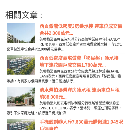
相關文章 :
西貢傲瀧低密度3房獲承接 連車位成交價
合共2,000萬元...
美聯物業西貢區清水灣分行高級營業經理任征(ANDY
REN)表示，西貢低密度新晉住宅傲瀧獲承接，有3房1
套單位連車位合共以2,000萬元易手...
西貢低密度豪宅傲瀧「移民盤」獲承接
地下連花園戶成交價1,780萬元...
美聯物業西貢區西貢分行高級營業經理林莊姿(JANE
LAM)表示，西貢低密度豪宅項目傲瀧有「移民盤」獲
承接，有買家心儀項目質素，近日透過該行...
清水灣柏濤灣洋房獲承租 連兩車位月租
約88,000元...
美聯物業九龍豪宅喇沙利道分行區域營業董事張詠思
(VINCE CHEUNG )表示，清水灣一帶居住環境寧靜，
吸引不少家庭進駐，該行近日促成柏濤...
手機殼創辦人斥7,630萬元購傲瀧1,945呎
戶連車位...