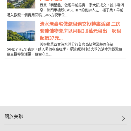
西貢「明星盤」傲瀧早前錄得一宗大額成交，據市場消
息，熱門手機殼CASETiFY的創辦人之一楊子業，早前
購入傲瀧一個實用面積1,945方呎單位...
清水灣豪宅傲瀧租務交投轉趨活躍 三房
套連儲物套房以月租3.6萬元租出 呎租
超過37元...
美聯物業西貢清水灣分行首席高級營業經理任征
(ANDY REN)表示，踏入暑假租務旺季，鄰近香港科技大學的清水灣傲瀧租
務交投轉趨活躍，租金亦呈...
關於美聯