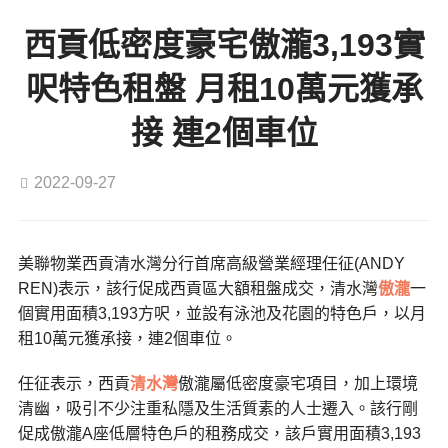
西貢低密度豪宅傲瀧3,193實
呎特色租盤 月租10萬元獲承
接 連2個車位
2022-09-27
美聯物業西貢清水灣分行首席高級營業經理任征(ANDY
REN)表示，該行促成西貢區大額租盤成交，清水灣
傲瀧
一
個實用面積3,193方呎，並設有泳池及花園的特色戶，以月
租10萬元獲承接，連2個車位。
任征表示，西貢
清水灣
傲瀧屬低密度豪宅項目，加上環境
清幽，吸引不少注重私隱及生活質素的人士遷入。該行剛
促成傲瀧A座低層特色戶的租務成交，該戶實用面積3,193