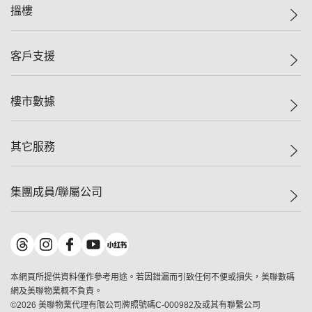
美聯集團
搵樓
投資者關係
集團動態
一手新盤
客戶支援
人才招募
二手盤
網站地圖
上車
自助放盤
樓市數據
減價
專業代理
低水
分行網絡
樓價指數
其它服務
美聯豪宅
查詢熱線
信心指數
獨家樓盤
聯絡我們
最新成交
屋苑專頁
租盤
集團成員/聯屬公司
按揭計算機
歷史成交
大灣區專頁
居屋專頁
負擔能力計算機
成交數據
樓市資訊
買賣流程
美聯物業
轉按計算機
屋苑成交排行榜
美聯精英會
鋑聯控股
*
繳款方式
地區百科
美聯慈善基金
美聯工商舖
*
本網頁所提供資料僅作參考用途。若因錯漏而引致任何不便或損失，美聯數碼
美善會
美聯中國
網及美聯物業概不負責。
地產代理管理協會
©
2026
美聯物業代理有限公司牌照號碼C-000982及或其有聯繫公司
美聯澳門