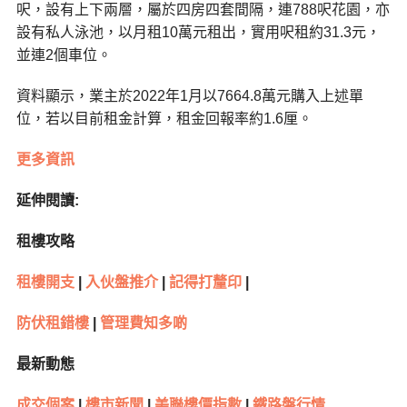
呎，設有上下兩層，屬於四房四套間隔，連788呎花園，亦
設有私人泳池，以月租10萬元租出，實用呎租約31.3元，
並連2個車位。
資料顯示，業主於2022年1月以7664.8萬元購入上述單
位，若以目前租金計算，租金回報率約1.6厘。
更多資訊
延伸閱讀:
租樓攻略
租樓開支
|
入伙盤推介
|
記得打釐印
|
防伏租錯樓
|
管理費知多啲
最新動態
成交個案
|
樓市新聞
|
美聯樓價指數
|
鐵路盤行情