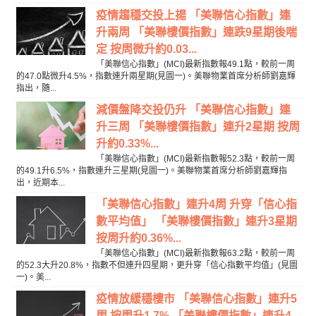
疫情趨穩交投上揚 「美聯信心指數」連
升兩周 「美聯樓價指數」連跌9星期後喘
定 按周微升約0.03...
「美聯信心指數」(MCI)最新指數報49.1點，較前一周
的47.0點微升4.5%，指數連升兩星期(見圖一)。美聯物業首席分析師劉嘉輝
指出，隨...
減價盤降交投仍升 「美聯信心指數」連
升三周 「美聯樓價指數」連升2星期 按周
升約0.33%...
「美聯信心指數」(MCI)最新指數報52.3點，較前一周
的49.1升6.5%，指數連升三星期(見圖一)。美聯物業首席分析師劉嘉輝指
出，近期本...
「美聯信心指數」連升4周 升穿「信心指
數平均值」 「美聯樓價指數」連升3星期
按周升約0.36%...
「美聯信心指數」(MCI)最新指數報63.2點，較前一周
的52.3大升20.8%，指數不但連升四星期，更升穿「信心指數平均值」(見圖
一)。美...
疫情放緩穩樓市 「美聯信心指數」連升5
周 按周升1.7% 「美聯樓價指數」連升4