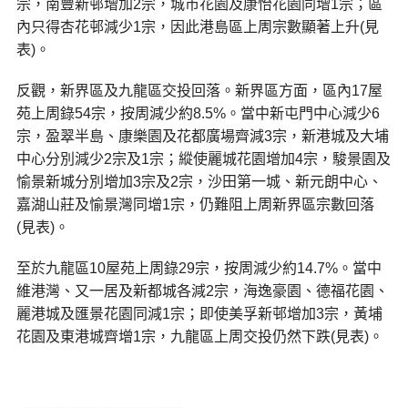
宗，南豐新邨增加2宗，城市花園及康怡花園同增1宗；區
內只得杏花邨減少1宗，因此港島區上周宗數顯著上升(見
表)。
反觀，新界區及九龍區交投回落。新界區方面，區內17屋
苑上周錄54宗，按周減少約8.5%。當中新屯門中心減少6
宗，盈翠半島、康樂園及花都廣場齊減3宗，新港城及大埔
中心分別減少2宗及1宗；縱使麗城花園增加4宗，駿景園及
愉景新城分別增加3宗及2宗，沙田第一城、新元朗中心、
嘉湖山莊及愉景灣同增1宗，仍難阻上周新界區宗數回落
(見表)。
至於九龍區10屋苑上周錄29宗，按周減少約14.7%。當中
維港灣、又一居及新都城各減2宗，海逸豪園、德福花園、
麗港城及匯景花園同減1宗；即使美孚新邨增加3宗，黃埔
花園及東港城齊增1宗，九龍區上周交投仍然下跌(見表)。