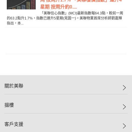
星期 按周升約0....
「美聯信心指數」(MCI)最新指數報64.3點，較前一周
的63.2點升1.7%，指數已連升5星期(見圖一)。美聯物業首席分析師劉嘉輝
指出，本...
關於美聯
美聯集團
搵樓
投資者關係
集團動態
一手新盤
客戶支援
人才招募
二手盤