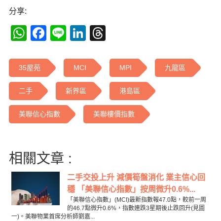
分享:
WhatsApp
Facebook
Line
LinkedIn
Threads
35屋苑
MCI
MPI
九龍區
二手
新界區
港島區
美聯信心指數
美聯樓價指數
相關文章 :
二手交投上升 減價筍盤消化 業主信心回
穩 「美聯信心指數」按周微升0.6%...
「美聯信心指數」(MCI)最新指數報47.0點，較前一周
的46.7點微升0.6%，指數連跌3星期後止跌回升(見圖
一)。美聯物業首席分析師劉嘉...