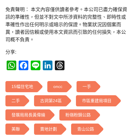
免責聲明： 本文內容僅供讀者參考。本公司已盡力確保資
訊的準確性，但並不對文中所涉資料的完整性、即時性或
準確性作出任何明示或暗示的保證。物業狀況因個案而
異，讀者因信賴或使用本文資訊而引致的任何損失，本公
司概不負責。
分享:
WhatsApp
Facebook
Line
LinkedIn
Threads
15幅住宅地
oncc
一手
二手
古洞第24區
市區重建局項目
發展局局長黃偉綸
粉嶺粉錦公路
美聯
賣地計劃
青山公路