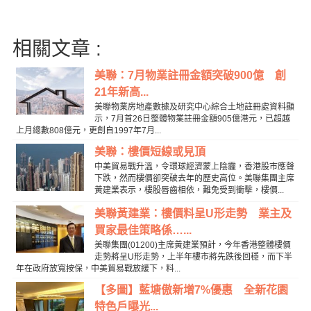
相關文章 :
美聯：7月物業註冊金額突破900億 創
21年新高...
美聯物業房地產數據及研究中心綜合土地註冊處資料顯
示，7月首26日整體物業註冊金額905億港元，已超越
上月總數808億元，更創自1997年7月...
美聯：樓價短線或見頂
中美貿易戰升溫，令環球經濟蒙上陰霾，香港股市應聲
下跌，然而樓價卻突破去年的歷史高位。美聯集團主席
黃建業表示，樓股唇齒相依，難免受到衝擊，樓價...
美聯黃建業：樓價料呈U形走勢 業主及
買家最佳策略係…...
美聯集團(01200)主席黃建業預計，今年香港整體樓價
走勢將呈U形走勢，上半年樓市將先跌後回穩，而下半
年在政府放寬按保，中美貿易戰放緩下，料...
【多圖】藍塘傲新增7%優惠 全新花園
特色戶曝光...