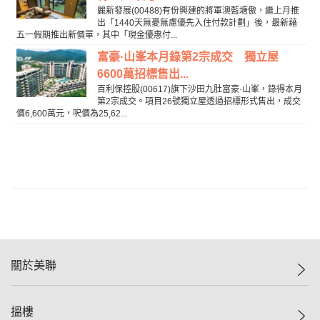
麗新發展(00488)有份興建的將軍澳藍塘傲，繼上月推
出「1440天無憂無慮優先入住付款計劃」後，最新藉
五一假期推出新價單，其中「現金優惠付...
富豪·山峯本月錄第2宗成交 獨立屋
6600萬招標售出...
百利保控股(00617)旗下沙田九肚富豪·山峯，錄得本月
第2宗成交。項目26號獨立屋透過招標形式售出，成交
價6,600萬元，呎價為25,62...
關於美聯
美聯集團
搵樓