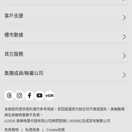
投資者關係
集團動態
一手新盤
客戶支援
人才招募
二手盤
網站地圖
上車
自助放盤
樓市數據
減價
專業代理
低水
分行網絡
樓價指數
其它服務
美聯豪宅
查詢熱線
信心指數
獨家樓盤
聯絡我們
最新成交
屋苑專頁
租盤
集團成員/聯屬公司
按揭計算機
歷史成交
大灣區專頁
居屋專頁
負擔能力計算機
成交數據
樓市資訊
買賣流程
美聯物業
轉按計算機
屋苑成交排行榜
美聯精英會
鋑聯控股
*
繳款方式
地區百科
美聯慈善基金
美聯工商舖
*
本網頁所提供資料僅作參考用途。若因錯漏而引致任何不便或損失，美聯數碼
美善會
美聯中國
網及美聯物業概不負責。
地產代理管理協會
©
2026
美聯物業代理有限公司牌照號碼C-000982及或其有聯繫公司
美聯澳門
申報已遞交的購樓意向登記
免責聲明
私隱政策
Cookie政策
美聯金融集團