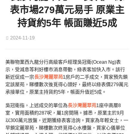
表市場279萬元易手 原業主
持貨約5年 帳面賺近5成
2024-11-19
美聯物業西九龍分行高級客戶經理吳冠衛(Ocean Ng)表
示，受減息等利好樓市消息帶動，綠表客加快入市。該行
新近促成一宗
長沙灣
麗翠苑
1房戶的二手成交，買家預先鎖
定該屋苑，睇樓數次後覓得心頭好，最終以綠表價279萬元
承接單位，原業主持貨約5年，帳面升值近5成。
吳冠衛指，上述成交的單位為
長沙灣
麗翠苑
1座中高層8
室，實用面積約287呎，屬1房間隔。據悉，原業主於9月
以300萬元放盤，近期獲綠表客洽詢。買家為年輕女士，一
早鎖定麗翠苑，睇樓數次終覓得心水樓盤，買家心儀單位