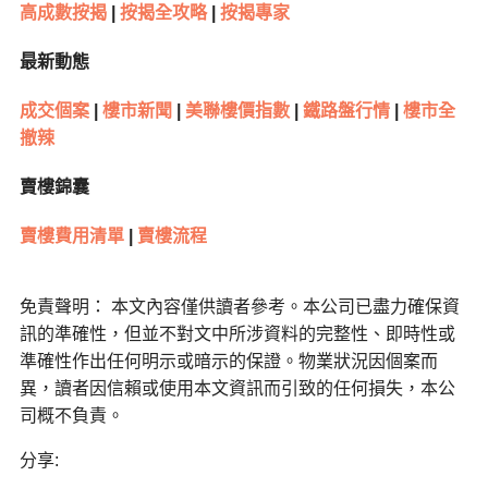
高成數按揭
|
按揭全攻略
|
按揭專家
最新動態
成交個案
|
樓市新聞
|
美聯樓價指數
|
鐵路盤行情
|
樓市全
撤辣
賣樓錦囊
賣樓費用清單
|
賣樓流程
免責聲明： 本文內容僅供讀者參考。本公司已盡力確保資
訊的準確性，但並不對文中所涉資料的完整性、即時性或
準確性作出任何明示或暗示的保證。物業狀況因個案而
異，讀者因信賴或使用本文資訊而引致的任何損失，本公
司概不負責。
分享: