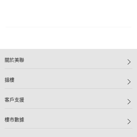
關於美聯
美聯集團
搵樓
投資者關係
集團動態
一手新盤
客戶支援
人才招募
二手盤
網站地圖
上車
自助放盤
樓市數據
減價
專業代理
低水
分行網絡