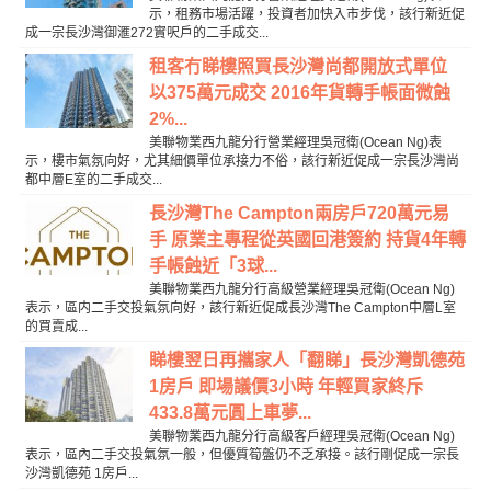
示，租務市場活躍，投資者加快入市步伐，該行新近促
成一宗長沙灣御滙272實呎戶的二手成交...
租客冇睇樓照買長沙灣尚都開放式單位
以375萬元成交 2016年貨轉手帳面微蝕
2%...
美聯物業西九龍分行營業經理吳冠衛(Ocean Ng)表
示，樓市氣氛向好，尤其細價單位承接力不俗，該行新近促成一宗長沙灣尚
都中層E室的二手成交...
長沙灣The Campton兩房戶720萬元易
手 原業主專程從英國回港簽約 持貨4年轉
手帳蝕近「3球...
美聯物業西九龍分行高級營業經理吳冠衛(Ocean Ng)
表示，區内二手交投氣氛向好，該行新近促成長沙灣The Campton中層L室
的買賣成...
睇樓翌日再攜家人「翻睇」長沙灣凱德苑
1房戶 即場議價3小時 年輕買家終斥
433.8萬元圓上車夢...
美聯物業西九龍分行高級客戶經理吳冠衛(Ocean Ng)
表示，區內二手交投氣氛一般，但優質筍盤仍不乏承接。該行剛促成一宗長
沙灣凱德苑 1房戶...