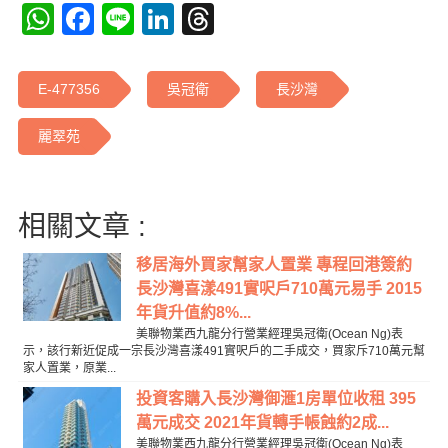
WhatsApp
Facebook
Line
LinkedIn
Threads
E-477356
吳冠衛
長沙灣
麗翠苑
相關文章 :
移居海外買家幫家人置業 專程回港簽約
長沙灣喜漾491實呎戶710萬元易手 2015
年貨升值約8%...
美聯物業西九龍分行營業經理吳冠衛(Ocean Ng)表
示，該行新近促成一宗長沙灣喜漾491實呎戶的二手成交，買家斥710萬元幫
家人置業，原業...
投資客購入長沙灣御滙1房單位收租 395
萬元成交 2021年貨轉手帳蝕約2成...
美聯物業西九龍分行營業經理吳冠衛(Ocean Ng)表