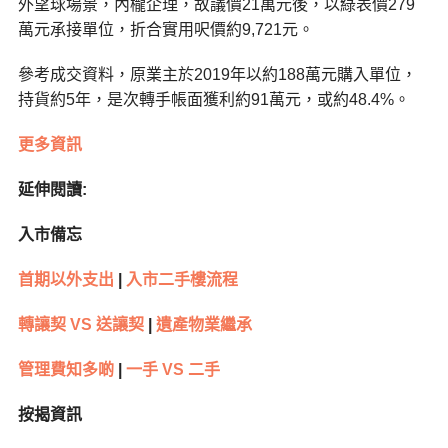
外望球場景，內櫳企理，故議價21萬元後，以綠表價279
萬元承接單位，折合實用呎價約9,721元。
參考成交資料，原業主於2019年以約188萬元購入單位，
持貨約5年，是次轉手帳面獲利約91萬元，或約48.4%。
更多資訊
延伸閱讀:
入市備忘
首期以外支出
|
入市二手樓流程
轉讓契 VS 送讓契
|
遺產物業繼承
管理費知多啲
|
一手 VS 二手
按揭資訊