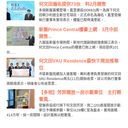
何文田瀚名提供73伙 料2月開售
多個新盤籌備登場。嘉里建設(00683)周一為旗下何文
田喇沙利道全新住宅項目，正式命名為瀚名。嘉里發展
執行董事朱葉培表示，樓盤已取得滿意紙，...
新盤Prince Central樓書上網 3月中前
開售...
九龍區新盤市場熱鬧。新地代理副總經理唐錦江表示，
何文田Prince Central的樓書已剛上網，項目提供101
伙.......
何文田VAU Residence最快下周加推單
位
市區新盤陸續加入搶客戰，萬科香港負責發展的何文田
VAU Residence周五(11日)開始收票，該公司執行董事
周銘禧表示，稍後會公布收票票...
【多相】芳菲開放一房示範單位 主打輕
奢風...
發展商協成行旗下何文田芳菲，周二(20)首度開放示範
單位予傳媒參觀，單位以28樓C室為藍本，實用面積
414方呎，採一房間隔，設計風格以輕奢風...