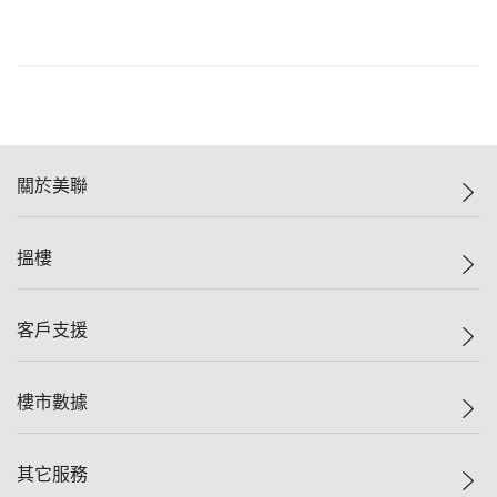
關於美聯
美聯集團
搵樓
投資者關係
集團動態
一手新盤
客戶支援
人才招募
二手盤
網站地圖
上車
自助放盤
樓市數據
減價
專業代理
低水
分行網絡
樓價指數
其它服務
美聯豪宅
查詢熱線