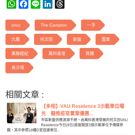
WhatsApp
Facebook
Line
LinkedIn
Threads
oncc
The Campton
一手
九龍
何文田
新盤
置業
美聯經紀
萬科香港
買樓
長沙灣
相關文章 :
【多相】VAU Residence 3示範單位曝
光 擬推疫苗置業優惠...
市區新盤供應源源不絕。由萬科香港發展的何文田VAU
Residence今日(9日)首度開放3個示範單位予傳媒參
觀，其中參照18樓D室搭建單位...