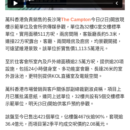
萬科香港負責銷售的長沙灣
The Campton
今日(2日)開放現
樓示範單位及會所供傳媒參觀，單位為32樓G室交樓標準
單位，實用面積511方呎，兩房間隔，客飯廳長約5.3米，
連接22方呎露台，客廳、兩間睡房及廚房，均景觀開揚，
可遠望維港景致。該單位折實售價1,113.5萬港元。
至於住客會所室內及戶外總面積逾2.5萬方呎，提供逾20項
設施，包括24小時健身室、多功能宴會廳、長達26米的室
外游泳池，更特別提供KOL直播室及電競空間。
萬科香港市場營銷與客戶關係部副總裁劉淑貞稱，項目上
月已獲批滿意紙，連同上述單位，32樓共設有5個交樓標準
示範單位，明天(3日)開始供客戶預約參觀。
該盤至今已售出421個單位，佔樓盤467伙逾90%，套現逾
36.4億元，而項目第2季平均成交呎價約2.08萬元。