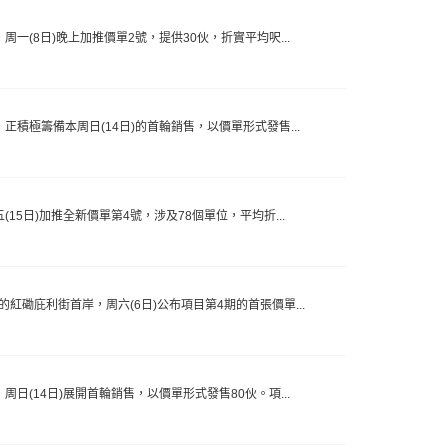
，周一(8日)晚上加推價單2號，提供30伙，折實平均呎...
，正積極籌備本周日(14日)的首輪銷售，以價單形式發售...
(15日)加推全新價單第4號，涉及78個單位，平均折...
展的紅磡庇利街首岸，周六(6日)公布項目第4期的首張價單...
，周日(14日)展開首輪銷售，以價單形式發售80伙。項...