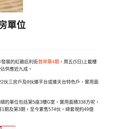
房單位
合作發展的紅磡庇利街
首岸第4期
，周五(5日)上載樓
位佔供應近九成。
22伙三房戶及8伙連平台或連天台特色戶，實用面
細的單位包括第5座3樓G室，實用面積338方呎，
期及第3期，至今累售574伙，總套現約49億