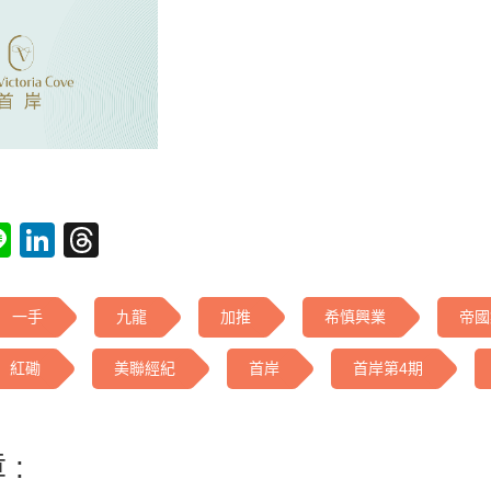
tsApp
acebook
Line
LinkedIn
Threads
一手
九龍
加推
希慎興業
帝國
紅磡
美聯經紀
首岸
首岸第4期
 :