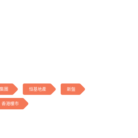
集團
恒基地產
新盤
香港樓市