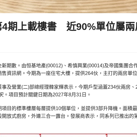
第4期上載樓書 近90%單位屬兩
新期數。由恒基地產(00012)、希慎興業(00014)及帝國集團
銷售資訊網。今期為一座住宅大樓，提供264伙，主打的兩房單
事及營業(二)部總經理韓家輝表示，今期戶型涵蓋234伙兩房、
方呎。項目預計關鍵日期為2027年8月31日。
項目的標準樓層每層提供10個單位，並提供3部升降機。面積最
設開放式廚房，外連三合一露台。發展商表示，同系列已推出的第1