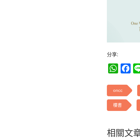
分享:
Wha
F
oncc
樓書
相關文章