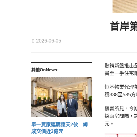
首岸
2026-06-05
熱銷新盤推出全
其他OnNews:
書至一手住宅
恒基物業代理董
積338至585
樓書所見，今期
採兩房間隔，
元。
單一買家連購應天2伙 總
成交價近3億元