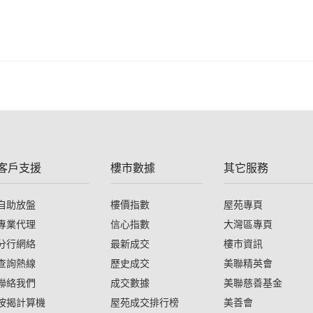
客戶支援
樓市數據
其它服務
自助放盤
樓價指數
屋苑專頁
專業代理
信心指數
大灣區專頁
分行網絡
最新成交
樓市資訊
查詢熱線
歷史成交
美聯精英會
聯絡我們
成交數據
美聯慈善基金
按揭計算機
屋苑成交排行榜
美善會