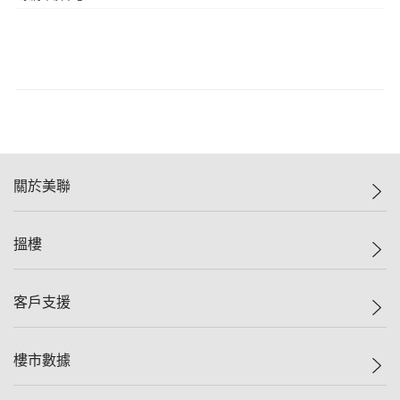
關於美聯
美聯集團
搵樓
投資者關係
集團動態
一手新盤
客戶支援
人才招募
二手盤
網站地圖
上車
自助放盤
樓市數據
減價
專業代理
低水