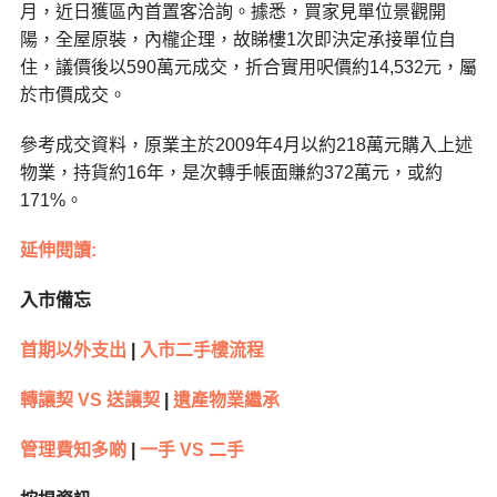
月，近日獲區內首置客洽詢。據悉，買家見單位景觀開
陽，全屋原裝，內櫳企理，故睇樓1次即決定承接單位自
住，議價後以590萬元成交，折合實用呎價約14,532元，屬
於市價成交。
參考成交資料，原業主於2009年4月以約218萬元購入上述
物業，持貨約16年，是次轉手帳面賺約372萬元，或約
171%。
延伸閱讀:
入市備忘
首期以外支出
|
入市二手樓流程
轉讓契 VS 送讓契
|
遺產物業繼承
管理費知多啲
|
一手 VS 二手