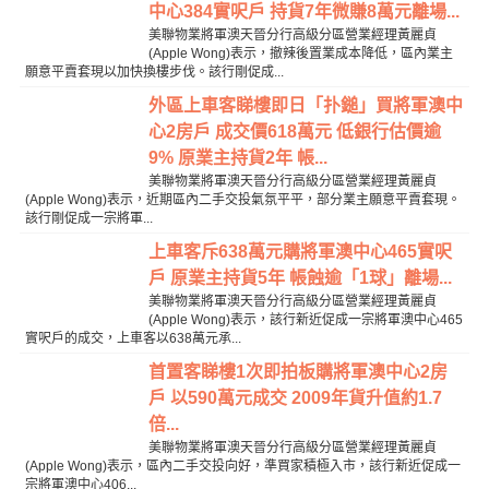
中心384實呎戶 持貨7年微賺8萬元離場...
美聯物業將軍澳天晉分行高級分區營業經理黃麗貞
(Apple Wong)表示，撤辣後置業成本降低，區內業主
願意平賣套現以加快換樓步伐。該行剛促成...
外區上車客睇樓即日「扑鎚」買將軍澳中
心2房戶 成交價618萬元 低銀行估價逾
9% 原業主持貨2年 帳...
美聯物業將軍澳天晉分行高級分區營業經理黃麗貞
(Apple Wong)表示，近期區內二手交投氣氛平平，部分業主願意平賣套現。
該行剛促成一宗將軍...
上車客斥638萬元購將軍澳中心465實呎
戶 原業主持貨5年 帳蝕逾「1球」離場...
美聯物業將軍澳天晉分行高級分區營業經理黃麗貞
(Apple Wong)表示，該行新近促成一宗將軍澳中心465
實呎戶的成交，上車客以638萬元承...
首置客睇樓1次即拍板購將軍澳中心2房
戶 以590萬元成交 2009年貨升值約1.7
倍...
美聯物業將軍澳天晉分行高級分區營業經理黃麗貞
(Apple Wong)表示，區內二手交投向好，準買家積極入市，該行新近促成一
宗將軍澳中心406...