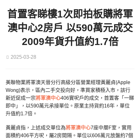
首置客睇樓1次即拍板購將軍
澳中心2房戶 以590萬元成交
2009年貨升值約1.7倍
2025-03-28
美聯物業將軍澳天晉分行高級分區營業經理黃麗貞(Apple
Wong)表示，區內二手交投向好，準買家積極入市，該行
新近促成一宗
將軍澳中心
406實呎戶的成交，首置客「一睇
即中」，以590萬元承接單位。原業主持貨約16年，單位
升值約1.7倍。
黃麗貞指，上述成交單位為
將軍澳中心
7座中層F室，實用
面積約406平方呎，屬2房間隔。單位以606萬元放盤約7個