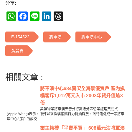
分享:
WhatsApp
Facebook
Line
LinkedIn
Threads
E-154522
將軍澳
將軍澳中心
黃麗貞
相關文章 :
將軍澳中心684實呎全海景優質戶 區內換
樓客斥1,012萬元入市 2003年貨升值逾3
倍...
美聯物業將軍澳天晉分行高級分區營業經理黃麗貞
(Apple Wong)表示，撤辣以來換樓客購買力持續釋放，該行剛促成一宗將軍
澳中心3房戶的成交...
業主換樓「平賣平買」 608萬元沽將軍澳