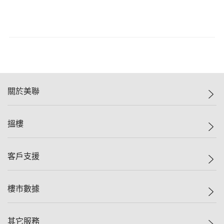
關於美聯
美聯集團
搵樓
投資者關係
集團動態
一手新盤
客戶支援
人才招募
二手盤
網站地圖
上車
自助放盤
樓市數據
減價
專業代理
低水
分行網絡
樓價指數
其它服務
美聯豪宅