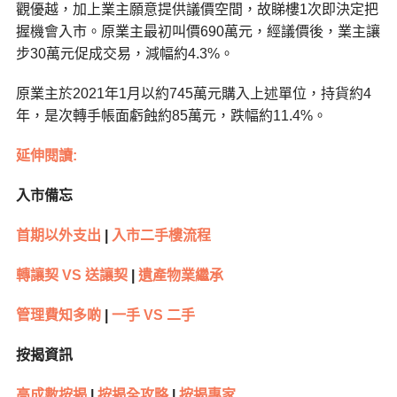
觀優越，加上業主願意提供議價空間，故睇樓1次即決定把
握機會入市。原業主最初叫價690萬元，經議價後，業主讓
步30萬元促成交易，減幅約4.3%。
原業主於2021年1月以約745萬元購入上述單位，持貨約4
年，是次轉手帳面虧蝕約85萬元，跌幅約11.4%。
延伸閱讀:
入市備忘
首期以外支出
|
入市二手樓流程
轉讓契 VS 送讓契
|
遺產物業繼承
管理費知多啲
|
一手 VS 二手
按揭資訊
高成數按揭
|
按揭全攻略
|
按揭專家