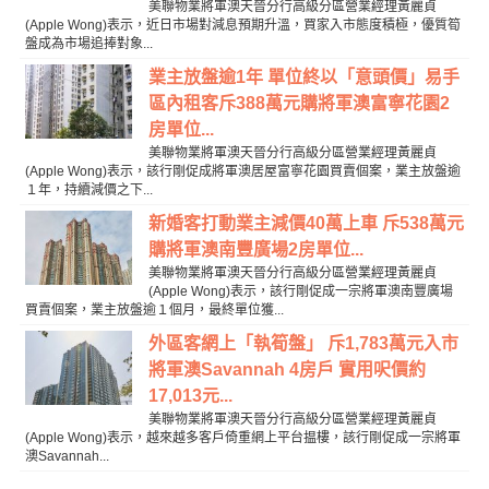
美聯物業將軍澳天晉分行高級分區營業經理黃麗貞
(Apple Wong)表示，近日市場對減息預期升溫，買家入市態度積極，優質筍
盤成為市場追捧對象...
業主放盤逾1年 單位終以「意頭價」易手
區內租客斥388萬元購將軍澳富寧花園2
房單位...
美聯物業將軍澳天晉分行高級分區營業經理黃麗貞
(Apple Wong)表示，該行剛促成將軍澳居屋富寧花園買賣個案，業主放盤逾
１年，持續減價之下...
新婚客打動業主減價40萬上車 斥538萬元
購將軍澳南豐廣場2房單位...
美聯物業將軍澳天晉分行高級分區營業經理黃麗貞
(Apple Wong)表示，該行剛促成一宗將軍澳南豐廣場
買賣個案，業主放盤逾１個月，最終單位獲...
外區客網上「執筍盤」 斥1,783萬元入市
將軍澳Savannah 4房戶 實用呎價約
17,013元...
美聯物業將軍澳天晉分行高級分區營業經理黃麗貞
(Apple Wong)表示，越來越多客戶倚重網上平台揾樓，該行剛促成一宗將軍
澳Savannah...