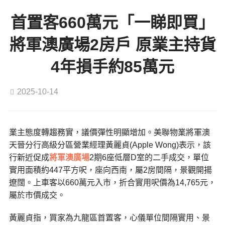
首置客660萬元「一睇即買」
將軍澳廣場2房戶 原業主持貨
4年損手約85萬元
2025-10-14
業主態度轉趨務實，議價彈性明顯增加。美聯物業將軍澳
天晉分行高級分區營業經理黃麗貞(Apple Wong)表示，該
行新近促成
將軍澳廣場
2期6座低層D室的二手成交，單位
實用面積約447平方呎，座向西南，屬2房間隔，景觀開揚
遼闊。上車客以660萬元入市，折合實用呎價為14,765元，
屬於市價成交。
黃麗貞指，買家為九龍區首置客，心儀單位間隔實用、景