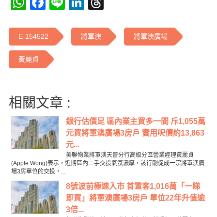
WhatsApp
Facebook
Line
LinkedIn
Threads
E-154522
將軍澳
將軍澳廣場
黃麗貞
相關文章 :
銀行估價足 區內業主買多一間 斥1,055萬
元買將軍澳廣場3房戶 實用呎價約13,863
元...
美聯物業將軍澳天晉分行高級分區營業經理黃麗貞
(Apple Wong)表示，近期區內二手交投氣氛濃厚，該行剛促成一宗將軍澳廣
場3房單位的交投，...
8號波前極速入市 首置客1,016萬「一睇
即買」將軍澳廣場3房戶 單位22年升值逾
3倍...