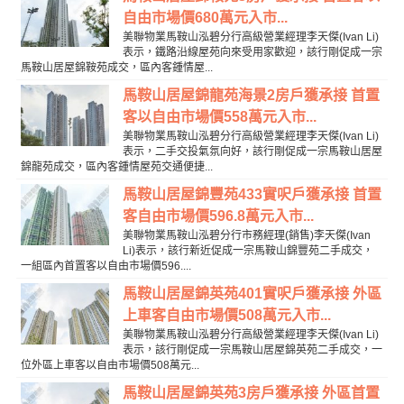
自由市場價680萬元入市...
美聯物業馬鞍山泓碧分行高級營業經理李天傑(Ivan Li)
表示，鐵路沿線屋苑向來受用家歡迎，該行剛促成一宗
馬鞍山居屋錦鞍苑成交，區內客鍾情屋...
馬鞍山居屋錦龍苑海景2房戶獲承接 首置
客以自由市場價558萬元入市...
美聯物業馬鞍山泓碧分行高級營業經理李天傑(Ivan Li)
表示，二手交投氣氛向好，該行剛促成一宗馬鞍山居屋
錦龍苑成交，區內客鍾情屋苑交通便捷...
馬鞍山居屋錦豐苑433實呎戶獲承接 首置
客自由市場價596.8萬元入市...
美聯物業馬鞍山泓碧分行市務經理(銷售)李天傑(Ivan
Li)表示，該行新近促成一宗馬鞍山錦豐苑二手成交，
一組區內首置客以自由市場價596....
馬鞍山居屋錦英苑401實呎戶獲承接 外區
上車客自由市場價508萬元入市...
美聯物業馬鞍山泓碧分行高級營業經理李天傑(Ivan Li)
表示，該行剛促成一宗馬鞍山居屋錦英苑二手成交，一
位外區上車客以自由市場價508萬元...
馬鞍山居屋錦英苑3房戶獲承接 外區首置