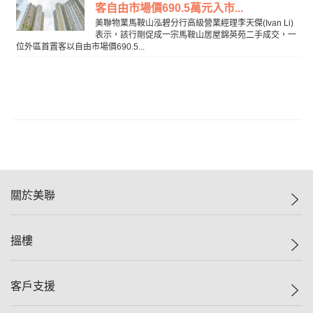
客自由市場價690.5萬元入市...
美聯物業馬鞍山泓碧分行高級營業經理李天傑(Ivan Li)
表示，該行剛促成一宗馬鞍山居屋錦英苑二手成交，一
位外區首置客以自由市場價690.5...
關於美聯
美聯集團
搵樓
投資者關係
集團動態
一手新盤
客戶支援
人才招募
二手盤