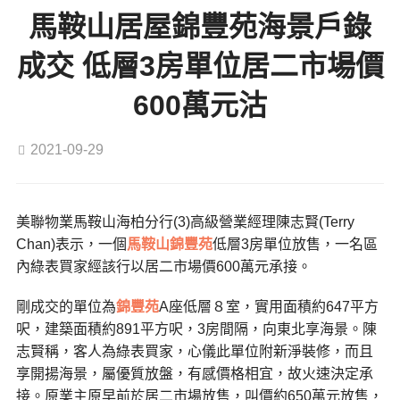
馬鞍山居屋錦豐苑海景戶錄
成交 低層3房單位居二市場價
600萬元沽
2021-09-29
美聯物業馬鞍山海柏分行(3)高級營業經理陳志賢(Terry
Chan)表示，一個
馬鞍山
錦豐苑
低層3房單位放售，一名區
內綠表買家經該行以居二市場價600萬元承接。
剛成交的單位為
錦豐苑
A座低層８室，實用面積約647平方
呎，建築面積約891平方呎，3房間隔，向東北享海景。陳
志賢稱，客人為綠表買家，心儀此單位附新淨裝修，而且
享開揚海景，屬優質放盤，有感價格相宜，故火速決定承
接。原業主原早前於居二市場放售，叫價約650萬元放售，