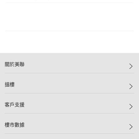
關於美聯
美聯集團
搵樓
投資者關係
集團動態
一手新盤
客戶支援
人才招募
二手盤
網站地圖
上車
自助放盤
樓市數據
減價
專業代理
低水