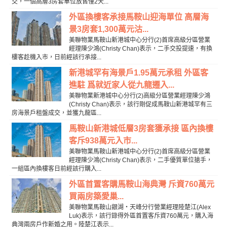
交，一個高層3房套單位放售僅2天...
外區換樓客承接馬鞍山迎海單位 高層海
景3房套1,300萬元沽...
美聯物業馬鞍山新港城中心分行(2)首席高級分區營業
經理陳少鴻(Christy Chan)表示，二手交投提速，有換
樓客趁機入市，日前經該行承接...
新港城罕有海景戶1.95萬元承租 外區客
進駐 爲就近家人從九龍遷入...
美聯物業新港城中心分行(2)高級分區營業經理陳少鴻
(Christy Chan)表示，該行剛促成馬鞍山新港城罕有三
房海景戶租盤成交，並獲九龍區...
馬鞍山新港城低層3房套獲承接 區內換樓
客斥938萬元入市...
美聯物業馬鞍山新港城中心分行(2)首席高級分區營業
經理陳少鴻(Christy Chan)表示，二手優質單位搶手，
一組區內換樓客日前經該行購入...
外區首置客購馬鞍山海典灣 斥資760萬元
買兩房築愛巢...
美聯物業馬鞍山銀湖‧天峰分行營業經理陸楚江(Alex
Luk)表示，該行錄得外區首置客斥資760萬元，購入海
典灣兩房戶作新婚之用。陸楚江表示...