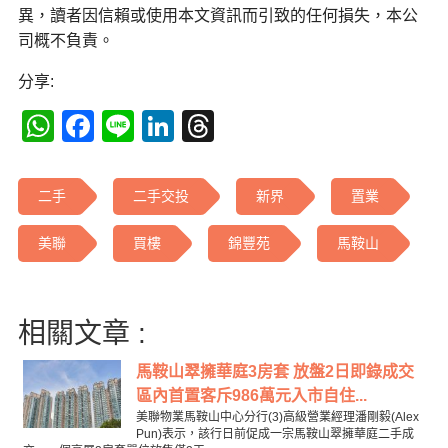
異，讀者因信賴或使用本文資訊而引致的任何損失，本公
司概不負責。
分享:
WhatsApp
Facebook
Line
LinkedIn
Threads
二手
二手交投
新界
置業
美聯
買樓
錦豐苑
馬鞍山
相關文章 :
馬鞍山翠擁華庭3房套 放盤2日即錄成交
區內首置客斥986萬元入市自住...
美聯物業馬鞍山中心分行(3)高級營業經理潘剛毅(Alex
Pun)表示，該行日前促成一宗馬鞍山翠擁華庭二手成