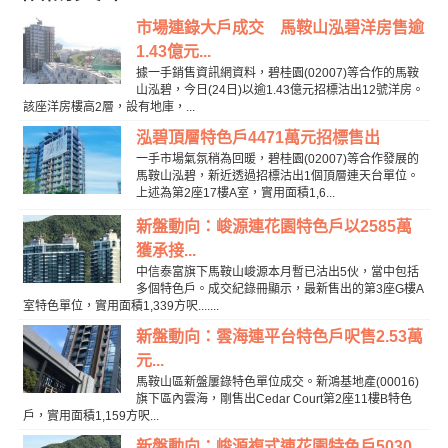
市場連錄大戶成交 馬鞍山泓碧洋房售逾
1.43億元...
據一手銷售資訊網資料，碧桂園(02007)等合作的馬鞍
山泓碧，今日(24日)以逾1.43億元招標沽出12號洋房。
該座洋房樓高2層，設有地庫，...
泓碧頂層特色戶4471萬元招標售出
一手市場氣氛稍為回暖，碧桂園(02007)等合作發展的
馬鞍山泓碧，新近透過招標沽出1個頂層連天台單位。
上述為第2座17樓A室，實用面積1,6...
新盤動向：峻源連花園特色戶以2585萬
獲承接...
中信泰富旗下馬鞍山峻源本月暫已沽出5伙，當中包括
多個特色戶。成交紀錄冊顯示，最新售出的第3座G樓A
室特色單位，實用面積1,339方呎.......
新盤動向：雲海連平台特色戶呎售2.53萬
元...
馬鞍山區新盤屢錄特色單位成交。新鴻基地產(00016)
旗下區內雲海，剛售出Cedar Court第2座11樓B特色
戶，實用面積1,159方呎...
新盤動向：峻源複式連花園特色戶5030