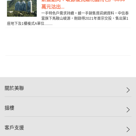
萬元沽出...
一手特色戶需求持續。據一手銷售資訊網資料，中信泰
富旗下馬鞍山峻源，剛錄得2021年首宗交投，售出第1
座地下及1樓複式A單位.........
關於美聯
美聯集團
搵樓
投資者關係
集團動態
一手新盤
客戶支援
人才招募
二手盤