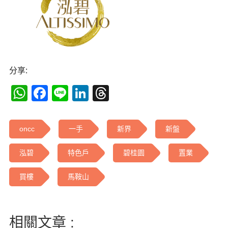
分享:
WhatsApp
Facebook
Line
LinkedIn
Threads
oncc
一手
新界
新盤
泓碧
特色戶
碧桂園
置業
買樓
馬鞍山
相關文章 :