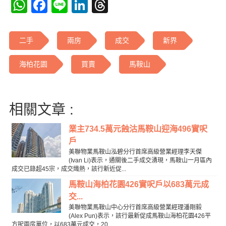
WhatsApp
Facebook
Line
LinkedIn
Threads
二手
兩房
成交
新界
海柏花園
買賣
馬鞍山
相關文章 :
業主734.5萬元蝕沽馬鞍山迎海496實呎
戶
美聯物業馬鞍山泓碧分行首席高級營業經理李天傑
(Ivan Li)表示，通關後二手成交湧現，馬鞍山一月區內
成交已錄超45宗，成交熾熱，該行新近促...
馬鞍山海柏花園426實呎戶以683萬元成
交...
美聯物業馬鞍山中心分行首席高級營業經理潘剛毅
(Alex Pun)表示，該行最新促成馬鞍山海柏花園426平
方呎兩房單位，以683萬元成交，20...