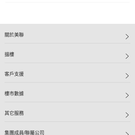
關於美聯
美聯集團
搵樓
投資者關係
集團動態
一手新盤
客戶支援
人才招募
二手盤
網站地圖
上車
自助放盤
樓市數據
減價
專業代理
低水
分行網絡
樓價指數
其它服務
美聯豪宅
查詢熱線
信心指數
獨家樓盤
聯絡我們
最新成交
屋苑專頁
租盤
集團成員/聯屬公司
按揭計算機