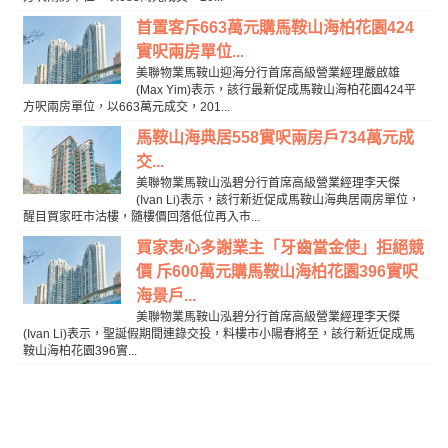
首置客斥663萬元購馬鞍山海柏花園424
實呎兩房單位...
美聯物業馬鞍山迎海分行首席高級營業經理嚴啟雄
(Max Yim)表示，該行最新促成馬鞍山海柏花園424平
方呎兩房單位，以663萬元成交，201...
馬鞍山海典居558實呎兩房戶734萬元成
交...
美聯物業馬鞍山泓碧分行首席高級營業經理李天傑
(Ivan Li)表示，該行新近促成馬鞍山海典居兩房單位，
醒目買家旺市沽樓，隨樓價回落低位再入市...
買家衷心多謝業主「牙齒當金使」拒絕競
價 斥600萬元購馬鞍山海柏花園396實呎
海景戶...
美聯物業馬鞍山泓碧分行首席高級營業經理李天傑
(Ivan Li)表示，聖誕假期間連錄交投，料樓市小陽春將至，該行新近促成馬
鞍山海柏花園396實...