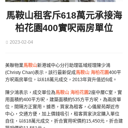
馬鞍山租客斥618萬元承接海
柏花園400實呎兩房單位
2023-02-04
美聯物業
馬鞍山
新港城中心分行助理區域經理陳少鴻
(Christy Chan)表示，該行最新促成
馬鞍山
海柏花園
400平
方呎兩房單位，以618萬元成交，2013年貨升值近6成。
陳少鴻表示，成交單位為
馬鞍山
海柏花園
2座中層C室，實
用面積約400平方呎，建築面積約535方平方呎，為兩房單
位，間隔方正實用。據悉，買家為租客，心儀屋苑鄰近市
中心，交通方便，加上價錢吸引，租客買家決定購入單位
自住，以618萬元成交，折合實用呎價約15,450元，折合建