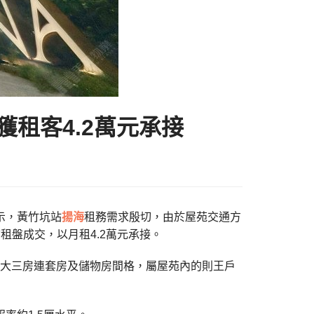
獲租客4.2萬元承接
表示，黃竹坑站
揚海
租務需求殷切，由於屋苑交通方
租盤成交，以月租4.2萬元承接。
為大三房連套房及儲物房間格，屬屋苑內的則王戶