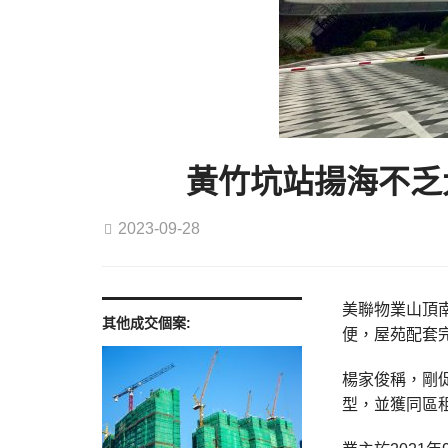
黃竹坑站揚海不乏大
2023-09-28
美聯物業山頂南
其他成交個案:
便，屋苑配套完
楊家俊稱，剛
型，並獲同區租