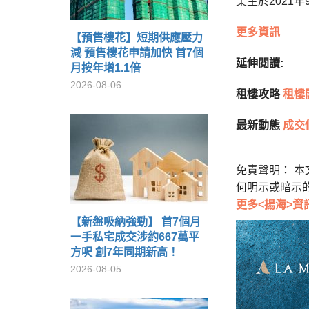
業主於2021
更多資訊
【預售樓花】短期供應壓力
減 預售樓花申請加快 首7個
延伸閱讀:
月按年增1.1倍
2026-08-06
租樓攻略
租樓
最新動態
成交
免責聲明： 
何明示或暗示
更多<揚海>資
【新盤吸納強勁】 首7個月
一手私宅成交涉約667萬平
方呎 創7年同期新高！
2026-08-05