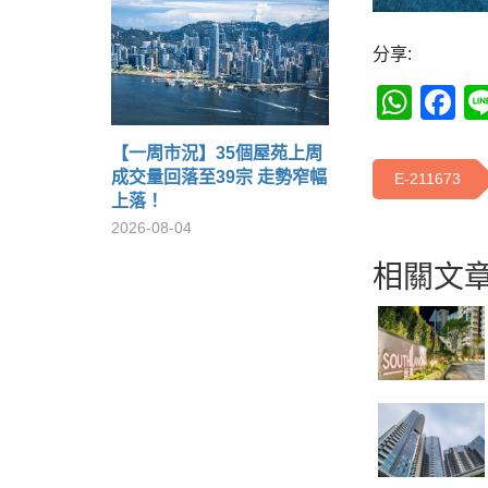
分享:
Wha
F
【一周市況】35個屋苑上周
成交量回落至39宗 走勢窄幅
E-211673
上落！
2026-08-04
相關文章