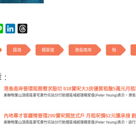
tsApp
acebook
Line
LinkedIn
Threads
揚海
楊家俊
港島南岸
租
 :
港島南岸晉環租務需求殷切 938實呎大3房優質租盤5萬元月租獲
美聯物業山頂南區豪宅黃竹坑站分行助理區域經理楊家俊(Peter Yeung)表示，
內地專才客鍾情晉環290實呎開放式戶 月租呎價62元獲承接 創
美聯物業山頂南區豪宅黃竹坑站分行助理區域經理楊家俊(Peter Yeung)表示，該