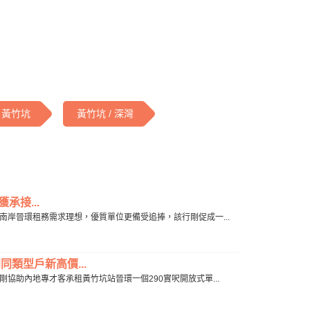
黃竹坑
黃竹坑 / 深灣
承接...
港島南岸晉環租務需求理想，優質單位更備受追捧，該行剛促成一...
同類型戶新高價...
行剛協助內地專才客承租黃竹坑站晉環一個290實呎開放式單...