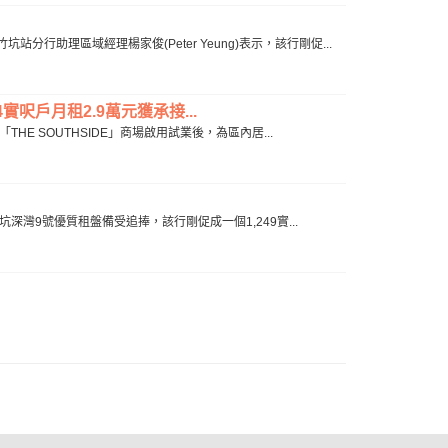
助理區域經理楊家俊(Peter Yeung)表示，該行剛促...
實呎戶月租2.9萬元獲承接...
THE SOUTHSIDE」商場啟用試業後，為區內居...
坑深灣9號優質租盤備受追捧，該行剛促成一個1,249實...