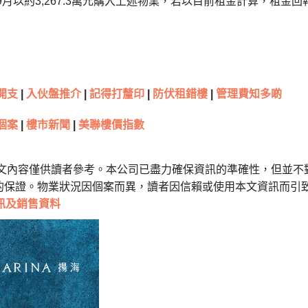
年9月以約3,267.3萬元購入上述物業，若以目前租金計算，租金回
開支
|
入伙盤推介
|
記得打釐印
|
防伏租錯樓
|
管理費知多啲
個案
|
樓市新聞
|
美聯樓價指數
本文內容僅供讀者參考。本公司已盡力確保資訊的準確性，但並不
的保證。物業狀況因個案而異，讀者因信賴或使用本文資訊而引
訊及銷售資料