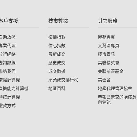
客戶支援
樓市數據
其它服務
自助放盤
樓價指數
屋苑專頁
專業代理
信心指數
大灣區專頁
分行網絡
最新成交
樓市資訊
查詢熱線
歷史成交
美聯精英會
聯絡我們
成交數據
美聯慈善基金
按揭計算機
屋苑成交排行榜
美善會
負擔能力計算機
地區百科
地產代理管理協會
轉按計算機
申報已遞交的購樓意
向登記
繳款方式