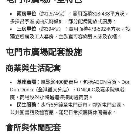
兩房單位
（約1,574伙）：實用面積318-438平方呎，
多採呂字廳或曲尺廳設計，部分配備開放式廚房。
三房單位
（約394伙）：實用面積473-592平方呎，設
獨立廚房及工人套房，主臥室可容納雙人床及衣櫃。
屯門市廣場
配套設施
商業與生活配套
基座商場
：匯聚逾400間商戶，包括AEON百貨、Don
Don Donki（全港最大分店）、UNIQLO及嘉禾院線戲
院，商場設24小時通道連接周邊商廈。
民生服務
：步行5分鐘至屯門街市，鄰近屯門公園、
公共圖書館及體育館，滿足日常採購與休閒需求。
會所與休閒配套