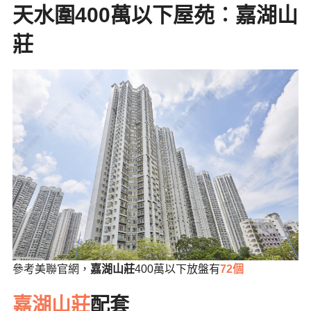
天水圍400萬以下屋苑︰
嘉湖山
莊
參考美聯官網，
嘉湖山莊
400萬以下放盤有
72個
嘉湖山莊
配套