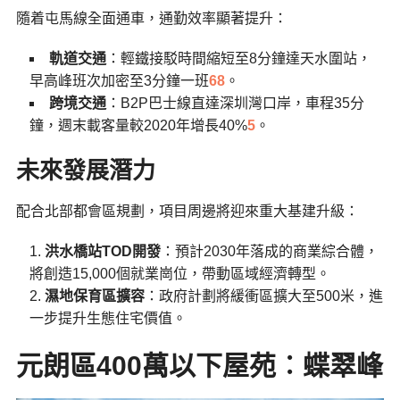
隨着屯馬線全面通車，通勤效率顯著提升：
軌道交通
：輕鐵接駁時間縮短至8分鐘達天水圍站，
早高峰班次加密至3分鐘一班
6
8
。
跨境交通
：B2P巴士線直達深圳灣口岸，車程35分
鐘，週末載客量較2020年增長40%
5
。
未來發展潛力
配合北部都會區規劃，項目周邊將迎來重大基建升級：
洪水橋站TOD開發
：預計2030年落成的商業綜合體，
將創造15,000個就業崗位，帶動區域經濟轉型。
濕地保育區擴容
：政府計劃將緩衝區擴大至500米，進
一步提升生態住宅價值。
元朗區400萬以下屋苑︰
蝶翠峰