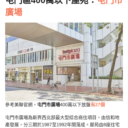
屯門區400萬以下屋苑：
屯門市
廣場
參考美聯官網，
屯門市廣場
400萬以下放盤
有27個
屯門市廣場為新界西北部最大型綜合商住項目，由信和地
產發展，分三期於1987至1992年間落成。屋苑由8座住宅