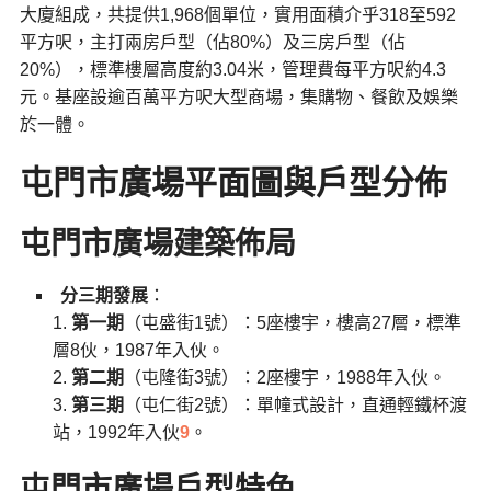
大廈組成，共提供1,968個單位，實用面積介乎318至592
平方呎，主打兩房戶型（佔80%）及三房戶型（佔
20%），標準樓層高度約3.04米，管理費每平方呎約4.3
元。基座設逾百萬平方呎大型商場，集購物、餐飲及娛樂
於一體。
屯門市廣場
平面圖與戶型分佈
屯門市廣場
建築佈局
分三期發展
：
第一期
（屯盛街1號）：5座樓宇，樓高27層，標準
層8伙，1987年入伙。
第二期
（屯隆街3號）：2座樓宇，1988年入伙。
第三期
（屯仁街2號）：單幢式設計，直通輕鐵杯渡
站，1992年入伙
9
。
屯門市廣場
戶型特色