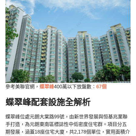
參考美聯官網，
蝶翠峰
400萬以下放盤數︰
67個
蝶翠峰配套設施全解析
蝶翠峰位處元朗大棠路99號，由新世界發展與恒基兆業聯
手打造，為元朗東南區標誌性中低密度住宅群。項目分五
期發展，涵蓋18座住宅大廈，共2,178個單位，實用面積介