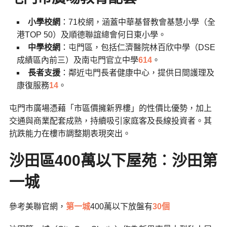
小學校網
：71校網，涵蓋中華基督教會基慧小學（全
港TOP 50）及順德聯誼總會何日東小學。
中學校網
：屯門區，包括仁濟醫院林百欣中學（DSE
成績區內前三）及南屯門官立中學
6
14
。
長者支援
：鄰近屯門長者健康中心，提供日間護理及
康復服務
14
。
屯門市廣場憑藉「市區價擁新界樓」的性價比優勢，加上
交通與商業配套成熟，持續吸引家庭客及長線投資者。其
抗跌能力在樓市調整期表現突出。
沙田區400萬以下屋苑︰沙田
第
一城
參考美聯官網，
第一城
400萬以下放盤有
30個