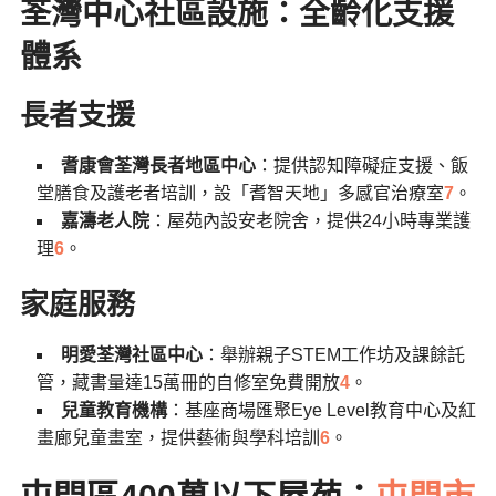
荃灣中心社區設施：全齡化支援
體系
長者支援
耆康會荃灣長者地區中心
：提供認知障礙症支援、飯
堂膳食及護老者培訓，設「耆智天地」多感官治療室
7
。
嘉濤老人院
：屋苑內設安老院舍，提供24小時專業護
理
6
。
家庭服務
明愛荃灣社區中心
：舉辦親子STEM工作坊及課餘託
管，藏書量達15萬冊的自修室免費開放
4
。
兒童教育機構
：基座商場匯聚Eye Level教育中心及紅
畫廊兒童畫室，提供藝術與學科培訓
6
。