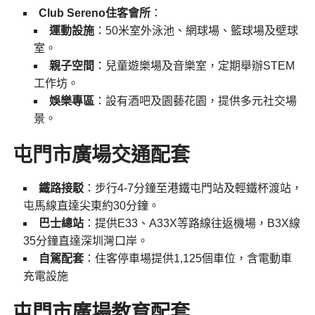
Club Sereno住客會所
：
運動設施
：50米室外泳池、網球場、籃球場及壁球
室。
親子空間
：兒童遊樂場及音樂室，定期舉辦STEM
工作坊。
娛樂專區
：設有酒吧及園藝花園，提供多元社交場
景。
屯門市廣場
交通配套
鐵路接駁
：步行4-7分鐘至港鐵屯門站及輕鐵杯渡站，
屯馬線直達尖東約30分鐘。
巴士總站
：提供E33、A33X等路線往返機場，B3X線
35分鐘直達深圳灣口岸。
自駕配套
：住客停車場提供1,125個車位，含電動車
充電設施
屯門市廣場
教育配套