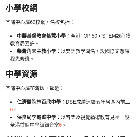
小學校網
荃灣中心屬62校網，名校包括：
中華基督教會基慧小學
：全港TOP 50，STEM課程獲
教育局嘉許。
柴灣角天主教小學
：以雙語教學聞名，設國際文憑課
程先修班。
中學資源
荃灣中心屬荃灣區，鄰近：
仁濟醫院林百欣中學
：DSE成績連續五年居區內前三
6
。
保良局李城璧中學
：以音樂及視覺藝術教育見長，設
全港首個中學級錄音室
6
。