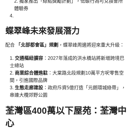
獨家推出「綠點獎勵計劃」，低碳行為可兌換會所
體驗券
蝶翠峰未來發展潛力
配合
「北部都會區」規劃
，蝶翠峰周邊將迎來重大升級：
交通樞紐擴容
：2027年落成的洪水橋站將新增跨境巴
士總站
商業綜合體進駐
：大棠路北段規劃10萬平方呎零售空
間，引進國際品牌
生態走廊建設
：政府斥資5億打造「元朗環城綠帶」，
串連大欖郊野公園
荃灣區400萬以下屋苑：
荃灣中
心