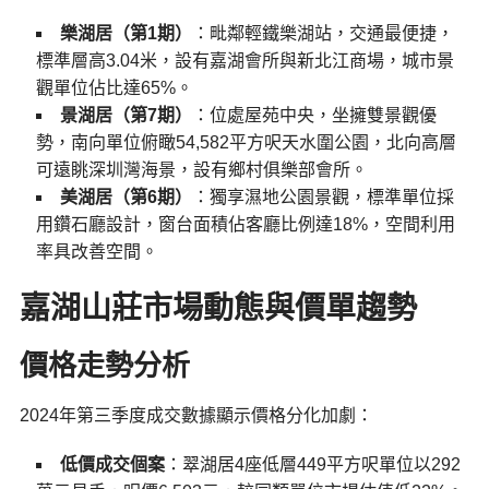
樂湖居（第1期）
：毗鄰輕鐵樂湖站，交通最便捷，
標準層高3.04米，設有嘉湖會所與新北江商場，城市景
觀單位佔比達65%。
景湖居（第7期）
：位處屋苑中央，坐擁雙景觀優
勢，南向單位俯瞰54,582平方呎天水圍公園，北向高層
可遠眺深圳灣海景，設有鄉村俱樂部會所。
美湖居（第6期）
：獨享濕地公園景觀，標準單位採
用鑽石廳設計，窗台面積佔客廳比例達18%，空間利用
率具改善空間。
嘉湖山莊市場動態與價單趨勢
價格走勢分析
2024年第三季度成交數據顯示價格分化加劇：
低價成交個案
：翠湖居4座低層449平方呎單位以292