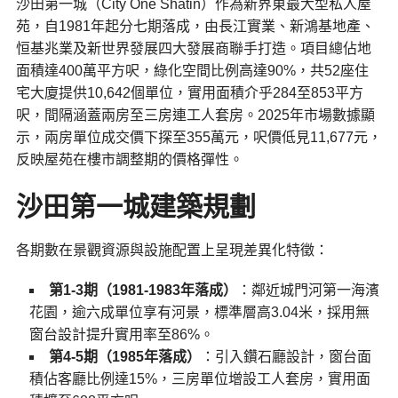
沙田第一城（City One Shatin）作為新界東最大型私人屋
苑，自1981年起分七期落成，由長江實業、新鴻基地產、
恒基兆業及新世界發展四大發展商聯手打造。項目總佔地
面積達400萬平方呎，綠化空間比例高達90%，共52座住
宅大廈提供10,642個單位，實用面積介乎284至853平方
呎，間隔涵蓋兩房至三房連工人套房。2025年市場數據顯
示，兩房單位成交價下探至355萬元，呎價低見11,677元，
反映屋苑在樓市調整期的價格彈性。
沙田
第一城
建築規劃
各期數在景觀資源與設施配置上呈現差異化特徵：
第1-3期（1981-1983年落成）
：鄰近城門河第一海濱
花園，逾六成單位享有河景，標準層高3.04米，採用無
窗台設計提升實用率至86%。
第4-5期（1985年落成）
：引入鑽石廳設計，窗台面
積佔客廳比例達15%，三房單位增設工人套房，實用面