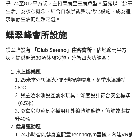
乎174至813平方呎，主打兩房至三房戶型。屋苑以「綠意
生活」為核心概念，結合自然景觀與現代化設施，成為追
求寧靜生活的理想之選。
蝶翠峰會所設施
蝶翠峰設有
「Club Sereno」住客會所
，佔地逾萬平方
呎，提供超過30項休閒設施，分為四大功能區：
水上娛樂區
25米室外恆溫泳池配備按摩噴泉，冬季水溫維持
28°C
兒童嬉水池設互動水玩具，深度設計符合安全標準
（0.5米）
桑拿房與蒸氣室採用紅外線熱能系統，節能效率提
升40%
健身運動區
24小時智能健身室配置Technogym器械，內建VR訓