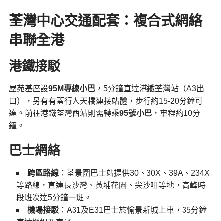
荃灣中心交通配套：複合式網絡
串聯全港
港鐵接駁
屋苑基座設
95M專線小巴
，5分鐘直達港鐵荃灣站（A3出
口），另有有蓋行人天橋連接站體，步行約15-20分鐘可
達。前往港鐵荃灣西站則需轉乘
95號小巴
，車程約10分
鐘。
巴士網絡
跨區路線
：荃景圍巴士站提供30、30X、39A、234X
等路線，直達長沙灣、黃埔花園、尖沙咀等地，高峰時
段班次達5分鐘一班。
機場接駁
：A31及E31巴士於愉景新城上車，35分鐘