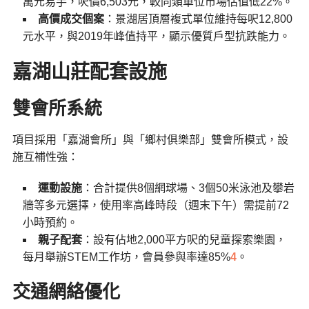
萬元易手，呎價6,503元，較同類單位市場估值低22%。
高價成交個案
：景湖居頂層複式單位維持每呎12,800
元水平，與2019年峰值持平，顯示優質戶型抗跌能力。
嘉湖山莊配套設施
雙會所系統
項目採用「嘉湖會所」與「鄉村俱樂部」雙會所模式，設
施互補性強：
運動設施
：合計提供8個網球場、3個50米泳池及攀岩
牆等多元選擇，使用率高峰時段（週末下午）需提前72
小時預約。
親子配套
：設有佔地2,000平方呎的兒童探索樂園，
每月舉辦STEM工作坊，會員參與率達85%
4
。
交通網絡優化