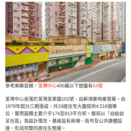
參考美聯官網，
荃灣中心
400萬以下放盤有
54個
荃灣中心坐落於荃灣荃景圍102號，由新鴻基地產發展，自
1979年起分三期落成，共19座住宅大廈提供4,516個單
位，實用面積主要介乎174至813平方呎。屋苑以「自給自
足社區」為設計理念，基座設有商場、街市及公共康體設
施，形成完整的居住生態圈。