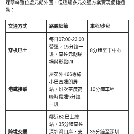
蝶翠峰雖位處元朗外圍，但透過多元交通方案實現便捷通
勤：
交通方式
路線細節
車程/步程
每日07:00-23:00
營運，15分鐘一
穿梭巴士
8分鐘至市中心
班，直達元朗廣
場與形點I/II
屋苑外K66專線
小巴直達朗屏
港鐵接駁
站，班次密度高
10分鐘車程
峰時段達5分鐘
一班
鄰近B2巴士總
站，35分鐘直達
跨境交通
深圳灣口岸，支
35分鐘至深圳