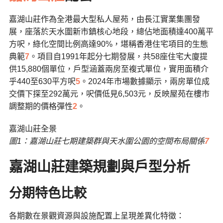
嘉湖山莊作為全港最大型私人屋苑，由長江實業集團發
展，座落於天水圍新市鎮核心地段，總佔地面積達400萬平
方呎，綠化空間比例高達90%，堪稱香港住宅項目的生態
典範
7
。項目自1991年起分七期發展，共58座住宅大廈提
供15,880個單位，戶型涵蓋兩房至複式單位，實用面積介
乎440至630平方呎
5
。2024年市場數據顯示，兩房單位成
交價下探至292萬元，呎價低見6,503元，反映屋苑在樓市
調整期的價格彈性
2
。
嘉湖山莊全景
圖1：嘉湖山莊七期建築群與天水圍公園的空間布局關係
7
嘉湖山莊建築規劃與戶型分析
分期特色比較
各期數在景觀資源與設施配置上呈現差異化特徵：