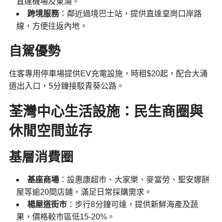
直達機場及東涌。
跨境服務
：鄰近過境巴士站，提供直達皇崗口岸路
線，方便往返內地。
自駕優勢
住客專用停車場提供EV充電設施，時租$20起，配合大涌
道出入口，5分鐘接駁青葵公路。
荃灣中心生活設施：民生商圈與
休閒空間並存
基層消費圈
基座商場
：設惠康超市、大家樂、麥當勞、聖安娜餅
屋等逾20間店鋪，滿足日常採購需求。
楊屋道街市
：步行8分鐘可達，提供新鮮海產及蔬
果，價格較市區低15-20%。