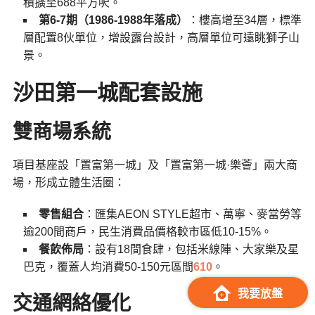
積擴至688平方呎。
第6-7期（1986-1988年落成）
：樓高增至34層，標準
層配置8伙單位，增設露台設計，高層單位可遠眺獅子山
景。
沙田
第一城
配套設施
雙商場系統
項目基座設「置富第一城」及「置富第一城·樂薈」兩大商
場，形成立體生活圈：
零售組合
：匯集AEON STYLE超市、萬寧、麥當勞等
逾200間商戶，民生消費品價格較市區低10-15%。
餐飲佈局
：設有18間食肆，包括米線陣、大家樂及星
巴克，覆蓋人均消費50-150元區間
6
10
。
我要放盤
交通網絡優化