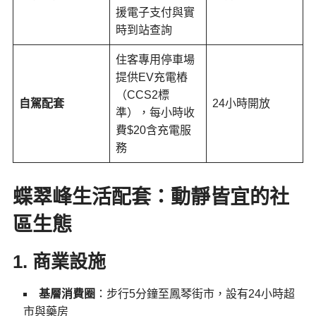
援電子支付與實
時到站查詢
住客專用停車場
提供EV充電樁
（CCS2標
自駕配套
24小時開放
準），每小時收
費$20含充電服
務
蝶翠峰生活配套：動靜皆宜的社
區生態
1.
商業設施
基層消費圈
：步行5分鐘至鳳琴街市，設有24小時超
市與藥房