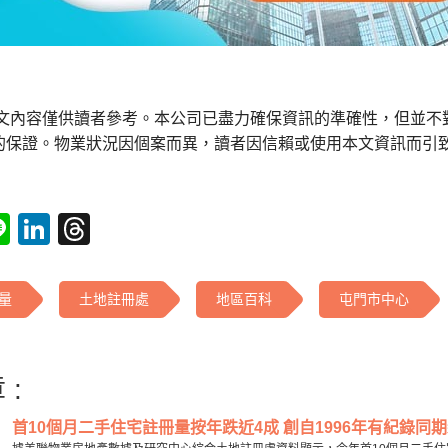
本文內容僅供讀者參考。本公司已盡力確保資訊的準確性，但並不
的保證。物業狀況因個案而異，讀者因信賴或使用本文資訊而引
tsApp
acebook
Line
LinkedIn
Threads
量
土地註冊處
地區百科
屯門市中心
 :
首10個月二手住宅註冊量按年跌近4成 創自1996年有紀錄同期新低 