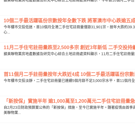
據美聯物業房地產數據及研究中心綜合土地註冊處資料顯示，今年首10個月二手住宅註冊量錄
10個二手最活躍區份宗數按年全數下跌 將軍澳市中心跌逾五成..
今年樓市交投低迷，首10個月全港二手住宅註冊量僅錄31,901宗，按年大跌約3
心...
11月二手住宅註冊量跌至2,500多宗 創近3年新低 二手交投持續淡
據美聯物業房地產數據及研究中心綜合土地註冊處資料顯示，11月二手住宅註冊量錄2,51
首11個月二手註冊量按年大跌近4成 10個二手最活躍區份宗數悉
今年樓市交投淡靜，二手住宅註冊量已連續5個月錄不足3,000宗水平，首11個月全港
「新按保」實施半年 逾1,000萬至1,200萬元二手住宅註冊量急升約3
自2月23日財政預算案公佈的「新按保」措施，至今已實施半年。隨著疫情由首季
美聯物業...