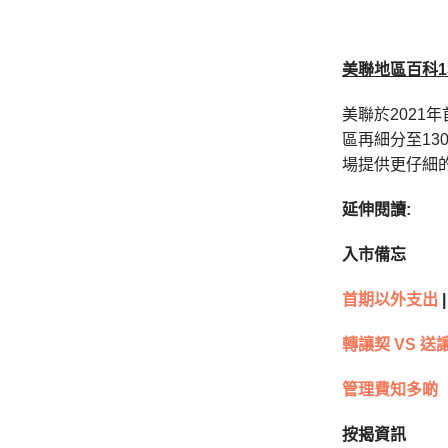
美聯地區百科
1
美聯於2021
區再細分至1
場提供更仔細
延伸閱讀:
入市備忘
首期以外支出
|
轉讓契 VS 送
管理費知多啲
按揭資訊