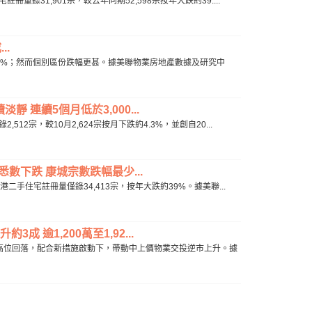
31,901宗，較去年同期52,598宗按年大跌約39....
.
9.3%；然而個別區份跌幅更甚。據美聯物業房地產數據及研究中
靜 連續5個月低於3,000...
2宗，較10月2,624宗按月下跌約4.3%，並創自20...
數下跌 康城宗數跌幅最少...
二手住宅註冊量僅錄34,413宗，按年大跌約39%。據美聯...
成 逾1,200萬至1,92...
高位回落，配合新措施啟動下，帶動中上價物業交投逆市上升。據