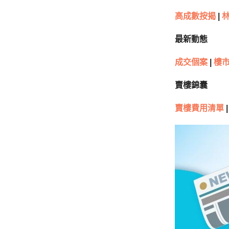
高成數按揭
|
林
最新動態
成交個案
|
樓市
賣樓錦囊
賣樓費用清單
|