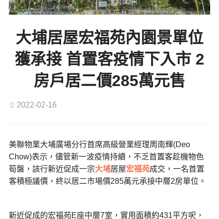
大埔居屋宏福苑內園景單位
獲承接 首置客疫情下入市 2
房戶居二價285萬元售
2022-02-16
美聯物業大埔廣場分行首席高級營業經理周南輝(Deo
Chow)表示，儘管新一波疫情持續，不乏首置客趁機物色
筍盤，該行新近促成一宗
大埔
居屋
宏福苑
成交，一名首置
客積極議價，終以居二市場價285萬元承接中層2房單位。
新近促成的宏福苑E座中層7室，實用面積約431平方呎，