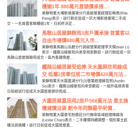
樓逾1年 888萬元意頭價承接...
美聯物業大埔新達廣場分行高級營業經理彭曉君(Rita
Pang)表示，該行新近促成一宗大埔新達廣場二手成
交，一名首置客睇樓逾1年，日前終決定...
馬鞍山居屋錦鞍苑3房戶獲承接 首置客以
自由市場價680萬元入市...
美聯物業馬鞍山泓碧分行高級營業經理李天傑(Ivan Li)
表示，鐵路沿線屋苑向來受用家歡迎，該行剛促成一宗
馬鞍山居屋錦鞍苑成交，區內客鍾情屋...
鐵路沿線居屋受追捧 天水圍屏欣苑錄成
交 低層2房單位居二市場價420萬元沽...
美聯物業天水圍嘉湖分行(3)營業經理蘇哲熙(Austin
So)表示，鐵路沿線屋苑向來受歡迎，一組外區綠表客
日前經該行促成天水圍居屋屏欣苑成...
大圍居屋嘉田苑2房戶568萬元沽 業主換
樓減價沽貨 創今年同類最平呎價...
美聯物業大圍豪宅柏傲莊分行聯席區域經理陳國浩
(Leslie Chan)表示，二手樓價持續調整，個別業主趁
機沽貨換樓。該行日前促成大圍居屋嘉...