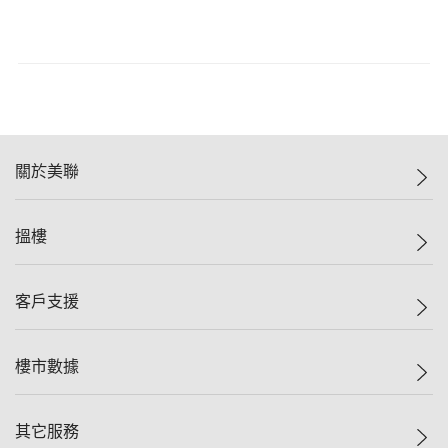
關於美聯
美聯集團
搵樓
投資者關係
集團動態
一手新盤
客戶支援
人才招募
二手盤
網站地圖
上車
自助放盤
樓市數據
減價
專業代理
低水
分行網絡
樓價指數
其它服務
美聯豪宅
查詢熱線