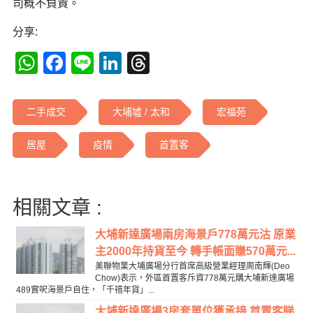
司概不負責。
分享:
WhatsApp
Facebook
Line
LinkedIn
Threads
二手成交
大埔墟 / 太和
宏福苑
居屋
疫情
首置客
相關文章 :
大埔新達廣場兩房海景戶778萬元沽 原業
主2000年持貨至今 轉手帳面賺570萬元...
美聯物業大埔廣場分行首席高級營業經理周南輝(Deo
Chow)表示，外區首置客斥資778萬元購大埔新達廣場
489實呎海景戶自住，「千禧年貨」...
大埔新達廣場3房套單位獲承接 首置客睇