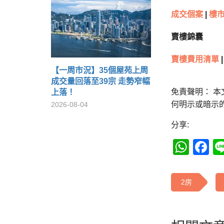
成交個案
|
樓
賣樓錦囊
賣樓費用清單
|
【一周市況】35個屋苑上周
成交量回落至39宗 走勢窄幅
免責聲明： 
上落！
何明示或暗示
2026-08-04
分享:
Wha
F
2房