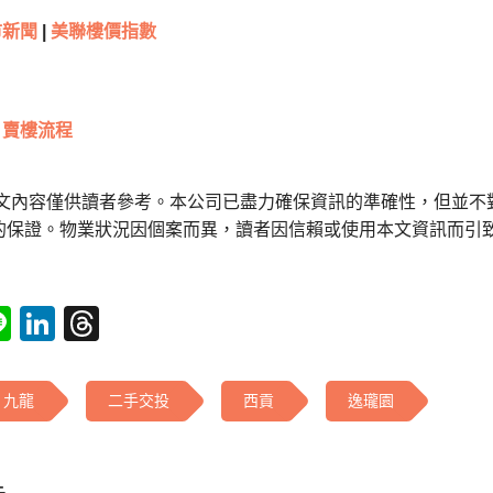
市新聞
|
美聯樓價指數
賣樓流程
本文內容僅供讀者參考。本公司已盡力確保資訊的準確性，但並不
的保證。物業狀況因個案而異，讀者因信賴或使用本文資訊而引
tsApp
acebook
Line
LinkedIn
Threads
九龍
二手交投
西貢
逸瓏園