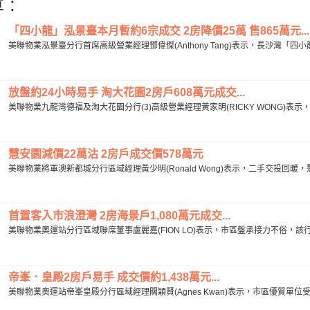
 :
「四小龍」泓景臺本月暫約6宗成交 2房降價25萬 售865萬元...
美聯物業泓景臺分行首席高級營業經理鄧偉傑(Anthony Tang)表示，長沙灣「四
放盤約24小時易手 淘大花園2房戶608萬元成交...
美聯物業九龍灣德福及淘大花園分行(3)高級營業經理黃家明(RICKY WONG)表示
慧安園減價22萬沽 2房戶成交價578萬元
美聯物業將軍澳新都城分行區域經理黃少明(Ronald Wong)表示，二手交投回暖，慧
首置客入市浪澄灣 2房海景戶1,080萬元成交...
美聯物業奧運站分行區域聯席董事盧麗嘉(FION LO)表示，市區盤承接力不俗，該行
帝峯．皇殿2房戶易手 成交價約1,438萬元...
美聯物業奧運站帝峯皇殿分行區域經理關穎賢(Agnes Kwan)表示，市區優質單位