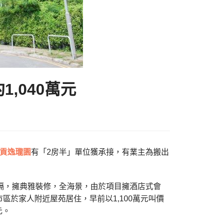
,040萬元
貢
逸瓏園
有「2房半」單位獲承接，有業主為搬出
間隔，擁典雅裝修，全海景，由於項目擁酒店式會
於家人附近屋苑居住，早前以1,100萬元叫價
元。