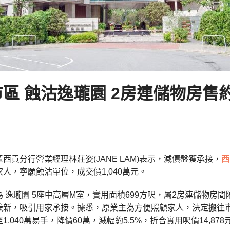
區 蝕沽逸瓏園 2房連儲物房售約1
西貢分行營業經理林莊姿(JANE LAM)表示，減價盤獲承接，
西
人，寧願蝕沽單位，成交價1,040萬元。
 逸瓏園 5座中高層M室，實用面積699方呎，屬2房連儲物房
簇新，吸引用家承接。據悉，原業主為方便照顧家人，決定搬往市區
,040萬易手，降價60萬，減幅約5.5%，折合實用呎價14,878