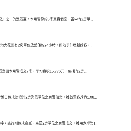
小龍」之一的泓景臺，本月暫錄約6宗買賣個案，當中有2房單...
，淘大花園有2房單位放盤僅約24小時，即沽予外區新婚客，...
安園本月暫成交7宗，平均實呎15,776元，包括有2房...
近日促成浪澄灣2房海景單位之買賣個案，獲首置客斥資1,08...
受捧，該行剛促成帝峯．皇殿2房單位之買賣成交，獲用家斥資1...