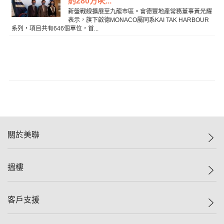
約280方呎...
新盤戰線擴展至九龍市區。會德豐地產常務董事黃光耀
表示，旗下啟德MONACO屬同系KAI TAK HARBOUR
系列，項目共有646個單位，首...
關於美聯
美聯集團
搵樓
投資者關係
集團動態
一手新盤
客戶支援
人才招募
二手盤
網站地圖