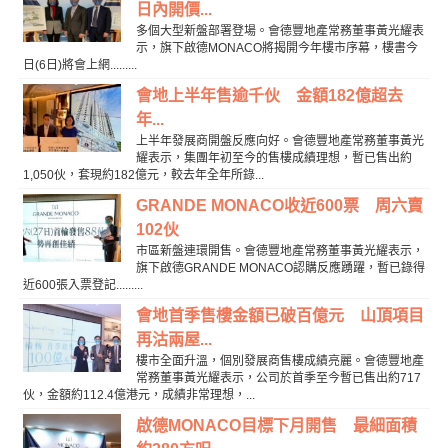
日內開價...
多個大型新盤部署登場。會德豐地產常務董事黃光耀表
示，旗下啟德MONACO將揭開今年樓市序幕，樓書今
日(6日)將會上網.........
會地上半年售逾千伙 金額182億超去
年...
上半年發展商開盤反應向好。會德豐地產常務董事黃光
耀表示，集團年初至今的售樓成績理想，暫已售出約
1,050伙，套現約182億元，較去年全年所錄...
GRANDE MONACO收近600票 周六賣
102伙
市區新盤連環開售。會德豐地產常務董事黃光耀表示，
旗下啟德GRANDE MONACO認購反應踴躍，暫已錄得
近600張入票登記.........
會地首季售樓金額已破百億元 山頂項目
再沽兩屋...
樓市全面升溫，個別發展商售樓成績亮麗。會德豐地產
常務董事黃光耀表示，公司於首季至今暫已售出約717
伙，金額約112.4億港元，成績非常理想，...
啟德MONACO目標下月開售 最細面積