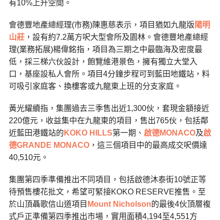
有10%上升空間。
會德豐地產總經理(市務)陳惠慈表示，項目猶如九龍版
陽明
山莊
，設有約7.2萬方呎大型會所及園林。會德豐地產總經
理(業務拓展)楊偉銘指，項目為三期之中最臨海及密度最
低，採三梯六伙設計，飽覽維港景色，擁有獨立大堂入
口，基座設私人會所。項目4分鐘步程可到藍田地鐵站，料
可吸引家庭客、換樓客或九龍東上班的分支家庭。
黃光耀續指，集團過去三季售出近1,300伙，套現金額接近
220億元，收益集中在九龍東的項目，售出765伙，包括鄰
近藍田港鐵站的
KOKO HILLS
第一期、
啟德
MONACO
及
啟
德
GRANDE MONACO
，這三個項目中的最高成交呎價達
40,510元。
集團第四季準備推出不同項目，包括啟德沐泰街10號正等
待預售樓花批文，希望可緊接KOKO RESERVE推售。至
於山頂聶歌信山道項目
Mount Nicholson
的最後4伙頂層複
式戶正準備第四季推出市場，實用面積4,194至4,551方