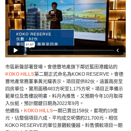
市區新盤部署登場。會德豐地產旗下鄰近藍田港鐵站的
KOKO HILLS
第二期正式命名為KOKO RESERVE。會德
豐地產常務董事黃光耀表示，項目提供82伙，涵蓋兩房至
四房單位，實用面積483方呎至1,175方呎。項目正準備示
範單位及售樓說明書，料月內推售，又預期今年10月取得
入伙紙，預計關鍵日期為2022年9月。
他續指，
KOKO HILLS
一期已賣出158伙，套現約19億
元，佔整個項目六成，平均成交呎價約21,700元，相信
KOKO RESERVE的單位景觀較優越，料售價較項目一期