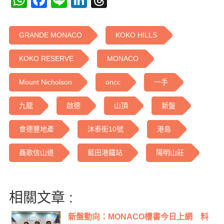
WhatsApp
Facebook
Line
LinkedIn
Threads
GRANDE MONACO
KOKO HILLS
KOKO RESERVE
MONACO
Mount Nicholson
oncc
一手
九龍
啟德
山頂
新盤
會德豐地產
沐泰街10號
港島
聶歌信山道
藍田港鐵站
陽明山莊
相關文章 :
新盤動向：MONACO樓書今日上網 料