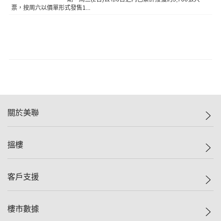
票，按周六以價單形式發售1...
關於美聯
美聯集團
搵樓
投資者關係
集團動態
一手新盤
客戶支援
人才招募
二手盤
網站地圖
上車
自助放盤
樓市數據
減價
專業代理