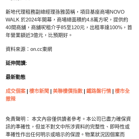
新地代理租務副總經理孫雅茵稱，項目基座商場NOVO
WALK 於2024年開幕，商場總面積約4.8萬方呎，提供約
40間商舖，商舖呎租介乎85至120元，出租率達100%，首
年營業額近3億元，比預期好。
資料來源：on.cc東網
延伸閱讀:
最新動態
成交個案
|
樓市新聞
|
美聯樓價指數
|
鐵路盤行情
|
樓市全
撤辣
免責聲明： 本文內容僅供讀者參考。本公司已盡力確保資
訊的準確性，但並不對文中所涉資料的完整性、即時性或
準確性作出任何明示或暗示的保證。物業狀況因個案而