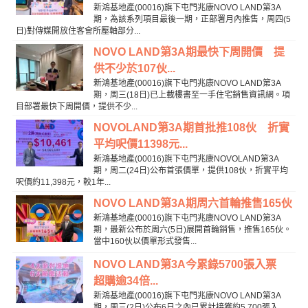
新鴻基地產(00016)旗下屯門兆康NOVO LAND第3A
期，為該系列項目最後一期，正部署月內推售，周四(5
日)對傳媒開放住客會所壓軸部分...
NOVO LAND第3A期最快下周開價 提
供不少於107伙...
新鴻基地產(00016)旗下屯門兆康NOVO LAND第3A
期，周三(18日)已上載樓書至一手住宅銷售資訊網。項
目部署最快下周開價，提供不少...
NOVOLAND第3A期首批推108伙 折實
平均呎價11398元...
新鴻基地產(00016)旗下屯門兆康NOVOLAND第3A
期，周二(24日)公布首張價單，提供108伙，折實平均
呎價約11,398元，較1年...
NOVO LAND第3A期周六首輪推售165伙
新鴻基地產(00016)旗下屯門兆康NOVO LAND第3A
期，最新公布於周六(5日)展開首輪銷售，推售165伙。
當中160伙以價單形式發售...
NOVO LAND第3A今累錄5700張入票
超購逾34倍...
新鴻基地產(00016)旗下屯門兆康NOVO LAND第3A
期，周三(2日)公布6日之內已累計接獲約5,700張入