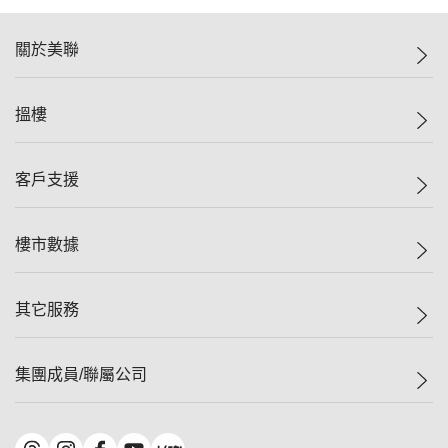
關於美聯
美聯集團
搵樓
投資者關係
集團動態
一手新盤
客戶支援
人才招募
二手盤
網站地圖
上車
自助放盤
樓市數據
減價
專業代理
低水
分行網絡
樓價指數
其它服務
美聯豪宅
查詢熱線
信心指數
獨家樓盤
聯絡我們
最新成交
屋苑專頁
租盤
集團成員/聯屬公司
按揭計算機
歷史成交
大灣區專頁
居屋專頁
負擔能力計算機
成交數據
樓市資訊
買賣流程
美聯物業
轉按計算機
屋苑成交排行榜