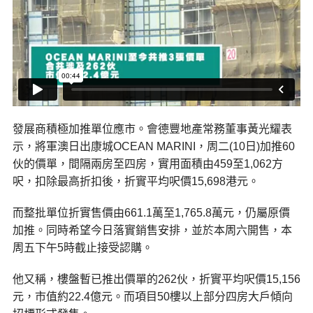
發展商積極加推單位應市。會德豐地產常務董事黃光耀表
示，將軍澳日出康城OCEAN MARINI，周二(10日)加推60
伙的價單，間隔兩房至四房，實用面積由459至1,062方
呎，扣除最高折扣後，折實平均呎價15,698港元。
而整批單位折實售價由661.1萬至1,765.8萬元，仍屬原價
加推。同時希望今日落實銷售安排，並於本周六開售，本
周五下午5時截止接受認購。
他又稱，樓盤暫已推出價單的262伙，折實平均呎價15,156
元，市值約22.4億元。而項目50樓以上部分四房大戶傾向