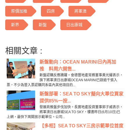
原價加推
四房
將軍澳
新界
新盤
日出康城
相關文章 :
新盤動向：OCEAN MARINI日內再加
推 料周六開售...
新盤認購反應踴躍。會德豐地產常務董事黃光耀表示，
旗下將軍澳日出康城OCEAN MARINI已錄逾千張入
票，不少為曾入票認購同系區內其他項目的...
新盤部署：SEA TO SKY擬向大單位買家
提供85%一按...
發展商推盤步伐加快。長實地產投資董事郭子威表示，
將軍澳日出康城SEA TO SKY，樓書昨日(6月10日)已
上網，最快下周開放示範單位。公司...
【多相】SEA TO SKY三房示範單位首度