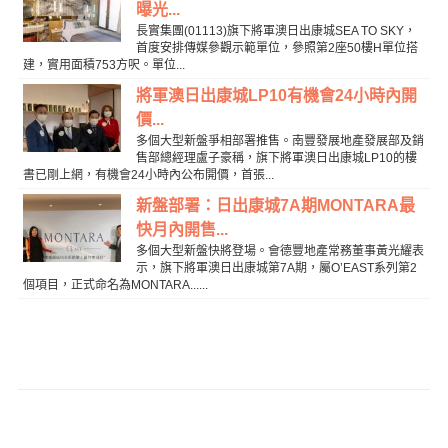
曝光...
長實集團(01113)旗下將軍澳日出康城SEA TO SKY，
首度安排傳媒參觀示範單位，參照第2座50樓H單位搭
建，實用面積753方呎。單位...
將軍澳日出康城LP10有機會24小時內開
價...
多個大型新盤爭相部署推售。南豐發展地產發展部及銷
售部總經理盧子豪稱，旗下將軍澳日出康城LP10的樓
書已剛上網，有機會24小時內公布開價，首張...
新盤部署：日出康城7A期MONTARA最
快月內開售...
多個大型新盤快將登場。會德豐地產常務董事黃光耀表
示，旗下將軍澳日出康城第7A期，屬O’EAST系列第2
個項目，正式命名為MONTARA......