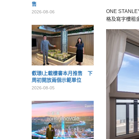
售
ONE STA
2026-08-06
格及寫字樓租
叡璟I上載樓書本月推售 下
周初開放兩個示範單位
2026-08-05