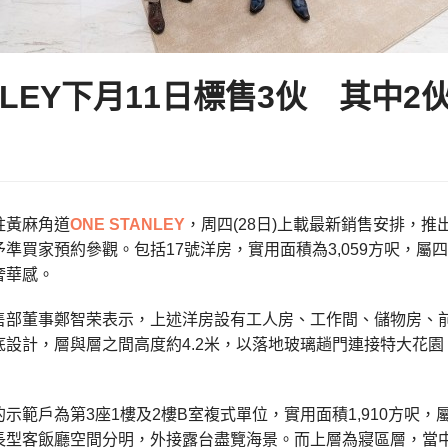
ANLEY下月11日標售3伙 其中
柱黃麻角道
ONE STANLEY
，周四(28日)上載最新銷售安排，推
準買家預約參觀。包括17號洋房，實用面積為3,059方呎，
奢華感。
售部董事鄭智荣表示，上述洋房設有工人房、工作間、儲物房、
底設計，層與層之間高度約4.2米，以落地玻璃趟門連接特大花
示範戶為第3座1樓及2樓B室複式單位，實用面積1,910方呎
長型客飯廳空間分明，外接露台盡覽海景。而上層為寢區層，當