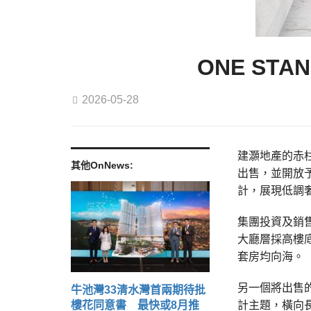
ONE ST
2026-05-28
建灝地產的赤
其他OnNews:
出售，並開放予
計，展現低調
集團投資及銷
大廳層採高樓
套房均向海。
另一個將出售的
牛池灣33清水灣首兩期待批
樓花同意書 最快或8月推
計主題，橫向