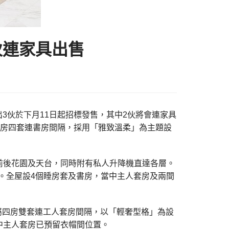
2伙連家具出售
出3伙於下月11日起招標發售，其中2伙將會連家具
屬四房四套連書房間隔，採用「雅致溫柔」為主題設
前後花園及天台，同時附有私人升降機直達各層。
園。全屋設4個睡房套及書房，當中主人套房及兩間
，屬四房雙套連工人套房間隔，以「輕奢型格」為設
中主人套房已預留衣帽間位置。