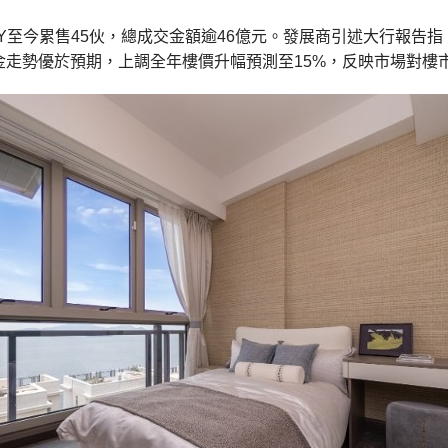
NLEY至今累售45伙，總成交金額逾46億元。發展商引述大行報
金走勢優於預期，上調全年樓價升幅預測至15%，反映市場對樓