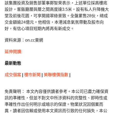
該集團投資及銷售部董事鄭智荣表示，上述單位採高樓底
設計，客飯廳層與層之間高度達3.5米，設有私人升降機大
堂及前後花園，可享開揚翠綠景致。全盤累售28伙，總成
交金額逾24億元。他相信，本港減息氣氛帶動及股市向
好，有信心項目短期內將再有新成交。
資料來源：on.cc東網
延伸閱讀:
最新動態
成交個案
|
樓市新聞
|
美聯樓價指數
|
免責聲明： 本文內容僅供讀者參考。本公司已盡力確保資
訊的準確性，但並不對文中所涉資料的完整性、即時性或
準確性作出任何明示或暗示的保證。物業狀況因個案而
異，讀者因信賴或使用本文資訊而引致的任何損失，本公