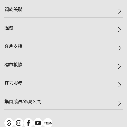
關於美聯
美聯集團
搵樓
投資者關係
集團動態
一手新盤
客戶支援
人才招募
二手盤
網站地圖
上車
自助放盤
樓市數據
減價
專業代理
低水
分行網絡
樓價指數
其它服務
美聯豪宅
查詢熱線
信心指數
獨家樓盤
聯絡我們
最新成交
屋苑專頁
租盤
集團成員/聯屬公司
按揭計算機
歷史成交
大灣區專頁
居屋專頁
負擔能力計算機
成交數據
樓市資訊
買賣流程
美聯物業
轉按計算機
屋苑成交排行榜
美聯精英會
鋑聯控股
*
繳款方式