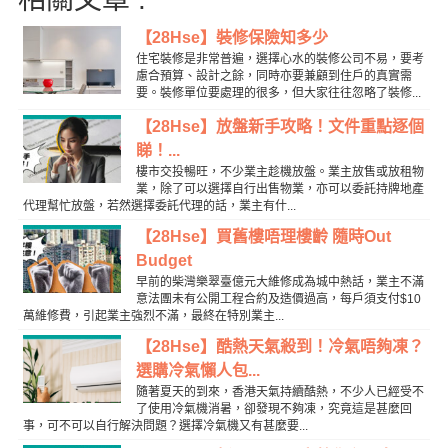
【28Hse】裝修保險知多少
住宅裝修是非常普遍，選擇心水的裝修公司不易，要考
慮合預算、設計之餘，同時亦要兼顧到住戶的真實需
要。裝修單位要處理的很多，但大家往往忽略了裝修...
【28Hse】放盤新手攻略！文件重點逐個
睇！...
樓市交投暢旺，不少業主趁機放盤。業主放售或放租物
業，除了可以選擇自行出售物業，亦可以委託持牌地產
代理幫忙放盤，若然選擇委託代理的話，業主有什...
【28Hse】買舊樓唔理樓齡 隨時Out
Budget
早前的柴灣樂翠臺億元大維修成為城中熱話，業主不滿
意法團未有公開工程合約及造價過高，每戶須支付$10
萬維修費，引起業主強烈不滿，最終在特別業主...
【28Hse】酷熱天氣殺到！冷氣唔夠凍？
選購冷氣懶人包...
隨著夏天的到來，香港天氣持續酷熱，不少人已經受不
了使用冷氣機消暑，卻發現不夠凍，究竟這是甚麼回
事，可不可以自行解決問題？選擇冷氣機又有甚麼要...