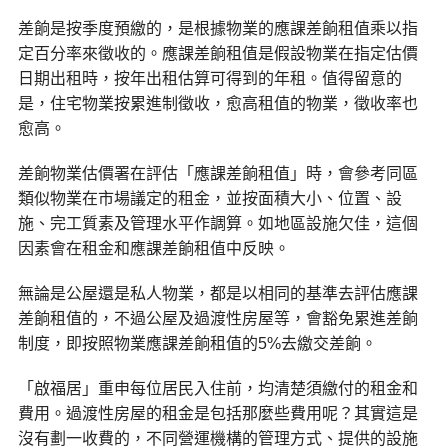
差餉是按季度預繳的，是根據物業的應課差餉租值乘以指
定百分率來徵收的。應課差餉租值是假設物業在指定估價
日期出租時，按年出租估算可得到的年租。值得留意的
是，住宅物業按累進制徵收，愈高租值的物業，徵收率也
愈高。
差餉物業估價署在評估「應課差餉租值」時，會參考同區
類似物業在市場議定的租金，並按面積大小、位置、設
施、完工質素及管理水平作調算。如地區設施欠佳，這個
因素會在租金和應課差餉租值中反映。
無論是公屋還是私人物業，都是以相同的基準去評估應課
差餉租值的，不過公屋及過渡性房屋等，會豁免累進差餉
制度，即按照物業應課差餉租值的5%去繳交差餉。
「啟福居」重申每位居民入住前，均清楚須繳付的租金和
費用。過渡性房屋的租金是包括那麼些費用呢？其實這是
沒有劃一收費的，不同營運機構的管理方式、提供的設施