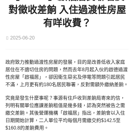
對徵收差餉 入住過渡性房屋
有咩收費？
2025-06-20
政府致力推動過渡性房屋的發展，目的是改善低收入家庭
居住在不適切住房的問題，然而去年8月起入伙的啟德過渡
性房屋「啟福居」，卻因衛生惡劣及停電等問題引起居民
不滿，上月更有約180名居民聯署，反對需額外繳納差餉。
究竟是發生什麼事呢？事源有住戶收到差餉局寄來的信，
列明有關單位應課差餉租值是幾多錢，認為突然被告之需
繳交差餉。其後營運機構「啟福居」指出，差餉會以入住
日期開始計算，二人單位平均每個月需繳交約$142.5至
$160.8的差餉費用。