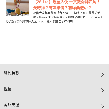
【28Hse】新屋入伙 一文教你拜四角！
幾時拜？有咩準備？有咩要避忌？...
相信大家都有聽到「拜四角」三個字，知道是關於新
屋、新鋪入伙的傳統儀式。雖然常聽此名，但不少人未
必了解該如何準備及進行。以下為大家整理了拜四角...
關於美聯
美聯集團
搵樓
投資者關係
集團動態
一手新盤
客戶支援
人才招募