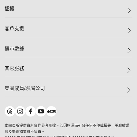
美聯集團
搵樓
投資者關係
集團動態
一手新盤
客戶支援
人才招募
二手盤
網站地圖
上車
自助放盤
樓市數據
減價
專業代理
低水
分行網絡
樓價指數
其它服務
美聯豪宅
查詢熱線
信心指數
獨家樓盤
聯絡我們
最新成交
屋苑專頁
租盤
集團成員/聯屬公司
按揭計算機
歷史成交
大灣區專頁
居屋專頁
負擔能力計算機
成交數據
樓市資訊
買賣流程
美聯物業
轉按計算機
屋苑成交排行榜
美聯精英會
鋑聯控股
*
繳款方式
地區百科
美聯慈善基金
美聯工商舖
*
本網頁所提供資料僅作參考用途。若因錯漏而引致任何不便或損失，美聯數碼
美善會
美聯中國
網及美聯物業概不負責。