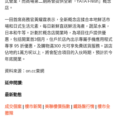
式營業，而商場第二期將會提供全新「YATA Fresh」概念
店。
一田首席商務官黃耀霆表示，全新概念店揉合本地鮮活市
場和日式生活元素，每日新鮮直送鮮活海產，蔬菜水果，
日本和牛等。計劃於概念店開業時，為項目住戶提供優
惠，包括開業首3個月，住戶於店內出示專屬手機應用程式
專享 95 折優惠，及購物滿300 元可享免費送貨服務。該店
佔地約1萬方呎以上，將會配合項目的入伙時期，預計於今
年底開業。
資料來源：on.cc東網
延伸閱讀:
最新動態
成交個案
|
樓市新聞
|
美聯樓價指數
|
鐵路盤行情
|
樓市全
撤辣