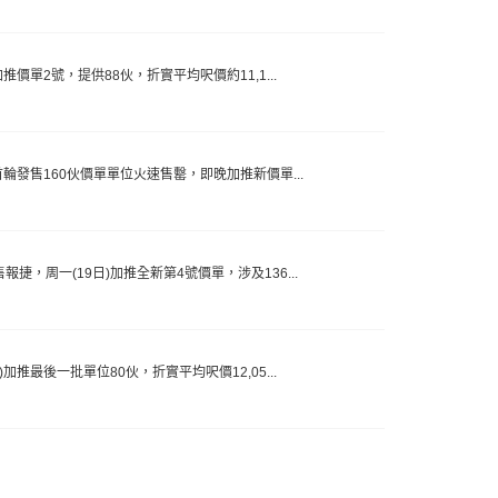
加推價單2號，提供88伙，折實平均呎價約11,1...
日)首輪發售160伙價單單位火速售罊，即晚加推新價單...
報捷，周一(19日)加推全新第4號價單，涉及136...
)加推最後一批單位80伙，折實平均呎價12,05...