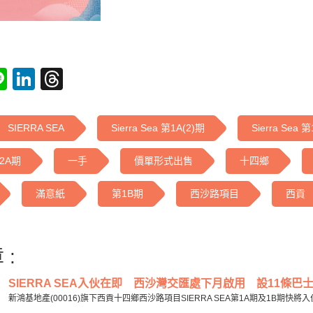
tsApp
acebook
Line
LinkedIn
Threads
SIERRA SEA
Sierra Sea 第1A(2)期
Sierra Sea 
第2A期
一手
價單形式出售
十四鄉
滿意紙
第1B期
西沙路項目
西貢
 :
SIERRA SEA入伙在即 西沙灣交匯處下月啟用 設11條巴士線
新鴻基地產(00016)旗下西貢十四鄉西沙路項目SIERRA SEA第1A期及1B期快