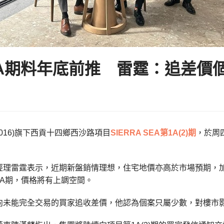
EA 2A期料年底前推 雷霆：追差
0016)旗下西貢十四鄉西沙路項目
SIERRA SEA第1A(2)期
，於周
經理雷霆表示，近期新盤銷情理想，住宅地價亦高於市場預期，
2A期，價格將有上調空間。
向未能完全交易的買家追收差價，他認為個案只屬少數，對樓市