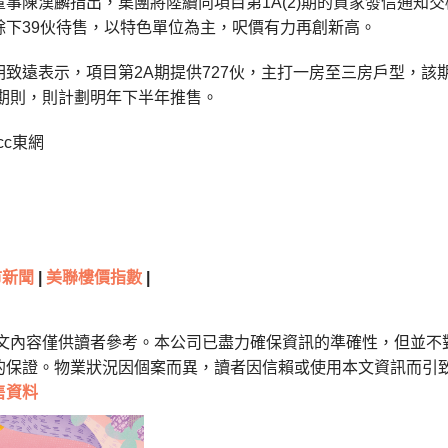
事陳漢麟指出，集團將陸續向項目第1A(2)期的買家發信通知
餘下39伙待售，以特色單位為主，呎價有力再創新高。
胡致遠表示，項目第2A期提供727伙，主打一房至三房戶型，
B期則，則計劃明年下半年推售。
cc東網
市新聞
|
美聯樓價指數
|
本文內容僅供讀者參考。本公司已盡力確保資訊的準確性，但並不
的保證。物業狀況因個案而異，讀者因信賴或使用本文資訊而引
售資料