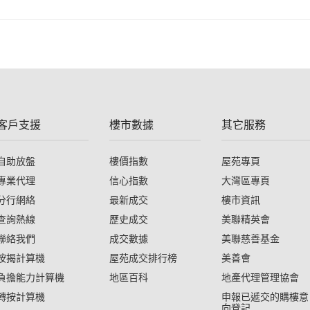
客戶支援
樓市數據
其它服務
自助放盤
樓價指數
屋苑專頁
專業代理
信心指數
大灣區專頁
分行網絡
最新成交
樓市資訊
查詢熱線
歷史成交
美聯精英會
聯絡我們
成交數據
美聯慈善基金
按揭計算機
屋苑成交排行榜
美善會
負擔能力計算機
地區百科
地產代理管理協會
轉按計算機
申報已遞交的購樓意
向登記