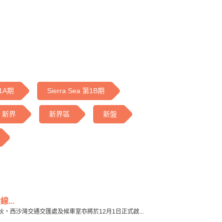
第1A期
Sierra Sea 第1B期
新界
新界區
新盤
...
將入伙，西沙灣交通交匯處及候車室亦將於12月1日正式啟...