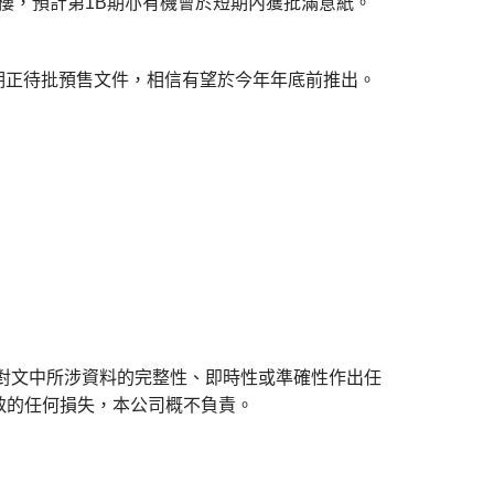
交樓，預計第1B期亦有機會於短期內獲批滿意紙。
該期正待批預售文件，相信有望於今年年底前推出。
對文中所涉資料的完整性、即時性或準確性作出任
致的任何損失，本公司概不負責。