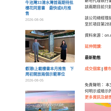
新地代理執行董
牛池灣33清水灣首兩期待批
該兩期目前只
樓花同意書 最快或8月推
售
該公司總經理
2026-08-06
至於項目第2
資料來源：on.
延伸閱讀:
最新動態
叡璟I上載樓書本月推售 下
成交個案
|
樓
周初開放兩個示範單位
2026-08-05
免責聲明： 
何明示或暗示
更多
資訊及銷