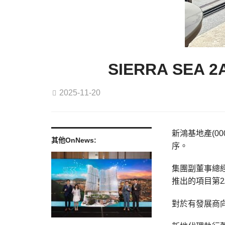
SIERRA S
2025-11-20
新鴻基地產(0
其他OnNews:
序。
集團副董事總
推出的項目第
對於有發展商