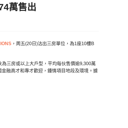
274萬售出
SIONS
，周五(20日)沽出三房單位，為1座10樓B
伙為三房或以上大戶型，平均每伙售價逾9,300萬
國金融高才和專才歡迎，鍾情項目地段及環境。據