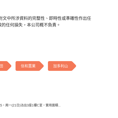
對文中所涉資料的完整性、即時性或準確性作出任
致的任何損失，本公司概不負責。
田
信和置業
加多利山
NS，周一(21日)沽出3座1樓C室，實用面積...