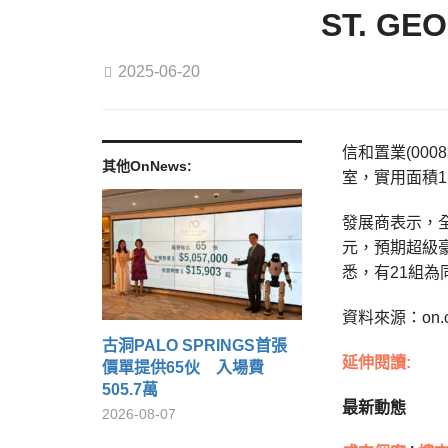
ST. G
2025-06-20
信和置業(00
其他OnNews:
室，實用面積1,
發展商表示，全
元，預期超級
悉，有21組
資料來源：on.
古洞PALO SPRINGS首張
延伸閱讀:
價單提供65伙 入場費
505.7萬
最新動態
2026-08-07