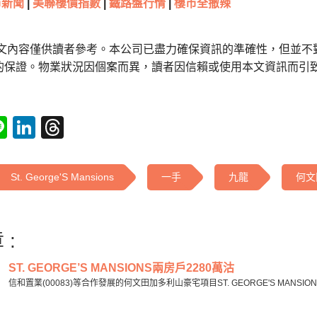
新聞
|
美聯樓價指數
|
鐵路盤行情
|
樓市全撤辣
本文內容僅供讀者參考。本公司已盡力確保資訊的準確性，但並不
的保證。物業狀況因個案而異，讀者因信賴或使用本文資訊而引
tsApp
acebook
Line
LinkedIn
Threads
St. George'S Mansions
一手
九龍
何文
 :
ST. GEORGE’S MANSIONS兩房戶2280萬沽
信和置業(00083)等合作發展的何文田加多利山豪宅項目ST. GEORGE'S MANSIO