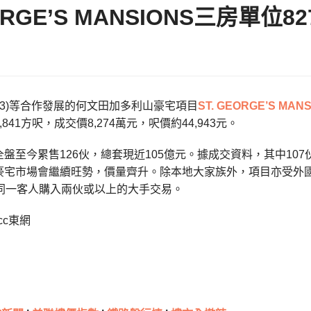
EORGE’S MANSIONS三房單位8
083)等合作發展的何文田加多利山豪宅項目
ST. GEORGE’S MAN
841方呎，成交價8,274萬元，呎價約44,943元。
盤至今累售126伙，總套現近105億元。據成交資料，其中107
豪宅市場會繼續旺勢，價量齊升。除本地大家族外，項目亦受外
為同一客人購入兩伙或以上的大手交易。
cc東網