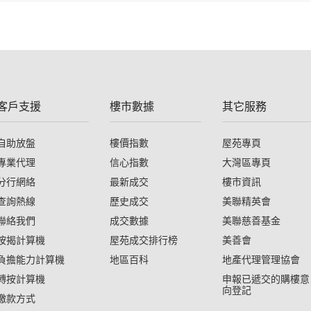
客戶支援
樓市數據
其它服務
自助放盤
樓價指數
屋苑專頁
專業代理
信心指數
大灣區專頁
分行網絡
最新成交
樓市資訊
查詢熱線
歷史成交
美聯精英會
聯絡我們
成交數據
美聯慈善基金
按揭計算機
屋苑成交排行榜
美善會
負擔能力計算機
地區百科
地產代理管理協會
轉按計算機
申報已遞交的購樓意
向登記
繳款方式