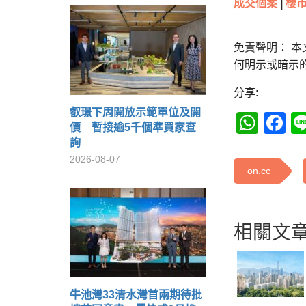
成交個案
|
樓市
免責聲明： 
何明示或暗示
分享:
叡璟下周開放示範單位及開
Wha
F
價 暫接逾5千個準買家查
詢
2026-08-07
on.cc
相關文章
牛池灣33清水灣首兩期待批