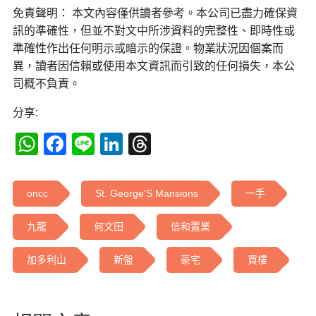
免責聲明： 本文內容僅供讀者參考。本公司已盡力確保資
訊的準確性，但並不對文中所涉資料的完整性、即時性或
準確性作出任何明示或暗示的保證。物業狀況因個案而
異，讀者因信賴或使用本文資訊而引致的任何損失，本公
司概不負責。
分享:
WhatsApp
Facebook
Line
LinkedIn
Threads
oncc
St. George'S Mansions
一手
九龍
何文田
信和置業
加多利山
新盤
豪宅
買樓