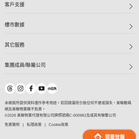
一手新盤
客戶支援
人才招募
二手盤
網站地圖
上車
自助放盤
樓市數據
減價
專業代理
低水
分行網絡
樓價指數
其它服務
美聯豪宅
查詢熱線
信心指數
獨家樓盤
聯絡我們
最新成交
屋苑專頁
租盤
集團成員/聯屬公司
按揭計算機
歷史成交
大灣區專頁
居屋專頁
負擔能力計算機
成交數據
樓市資訊
買賣流程
美聯物業
轉按計算機
屋苑成交排行榜
美聯精英會
鋑聯控股
*
繳款方式
地區百科
美聯慈善基金
美聯工商舖
*
本網頁所提供資料僅作參考用途。若因錯漏而引致任何不便或損失，美聯數碼
美善會
美聯中國
網及美聯物業概不負責。
地產代理管理協會
©
2026
美聯物業代理有限公司牌照號碼C-000982及或其有聯繫公司
美聯澳門
申報已遞交的購樓意向登記
免責聲明
私隱政策
Cookie政策
美聯金融集團
美聯移民顧問
我要放盤