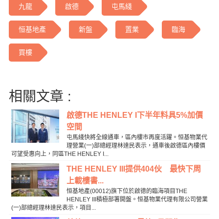
九龍
啟德
屯馬綫
恒基地產
新盤
置業
臨海
買樓
相關文章 :
啟德THE HENLEY I下半年料具5%加價
空間
屯馬綫快將全線通車，區內樓市再度活躍。恒基物業代
理營業(一)部總經理林達民表示，通車後啟德區內樓價
可望受惠向上，同區THE HENLEY I...
THE HENLEY III提供404伙 最快下周
上載樓書...
恒基地產(00012)旗下位於啟德的臨海項目THE
HENLEY III積極部署開盤。恒基物業代理有限公司營業
(一)部總經理林達民表示，項目...