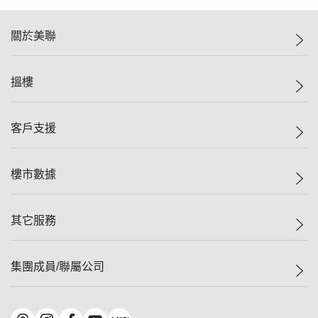
關於美聯
美聯集團
搵樓
投資者關係
集團動態
一手新盤
客戶支援
人才招募
二手盤
網站地圖
上車
自助放盤
樓市數據
減價
專業代理
低水
分行網絡
樓價指數
其它服務
美聯豪宅
查詢熱線
信心指數
獨家樓盤
聯絡我們
最新成交
屋苑專頁
租盤
集團成員/聯屬公司
按揭計算機
歷史成交
大灣區專頁
居屋專頁
負擔能力計算機
成交數據
樓市資訊
買賣流程
美聯物業
轉按計算機
屋苑成交排行榜