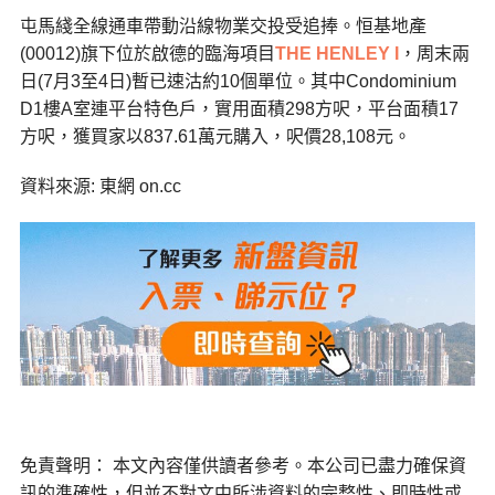
屯馬綫全線通車帶動沿線物業交投受追捧。恒基地產
(00012)旗下位於啟德的臨海項目
THE HENLEY I
，周末兩
日(7月3至4日)暫已速沽約10個單位。其中Condominium
D1樓A室連平台特色戶，實用面積298方呎，平台面積17
方呎，獲買家以837.61萬元購入，呎價28,108元。
資料來源: 東網 on.cc
免責聲明： 本文內容僅供讀者參考。本公司已盡力確保資
訊的準確性，但並不對文中所涉資料的完整性、即時性或