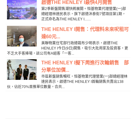
啟德THE HENLEY I最快4月開售
第2季新盤開售潮快將展開。恒基物業代理營業(一)部
總經理林達民表示，旗下啟德沐泰街7號項目第1期，
正式命名為THE HENLEY I.......
THE HENLEY I開售：代理料未來呎租可
達60元...
美聯物業住宅部行政總裁布少明表示，啟德THE
HENLEY I今日(9日)開售，吸引大批用家及投資客，更
不乏大手客捧場，該公司有A組客「一客...
THE HENLEY I擬下周進行次輪銷售 部
分單位加價...
市區新盤銷售暢旺，恒基物業代理營業(一)部總經理林
達民表示，啟德THE HENLEY I首輪銷售共賣出138
伙，佔近70%首推單位數量，合共...