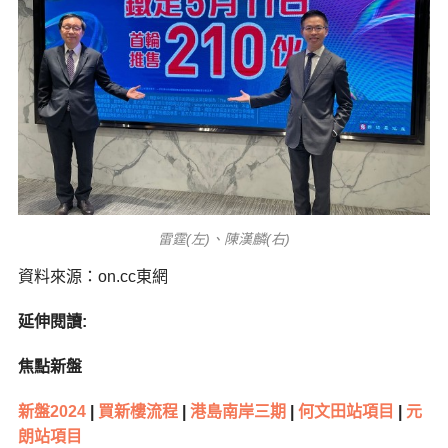
雷霆(左)、陳漢麟(右)
資料來源：on.cc東網
延伸閱讀:
焦點新盤
新盤2024
|
買新樓流程
|
港島南岸三期
|
何文田站項目
|
元
朗站項目