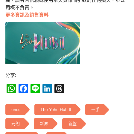
異，讀者因信賴或使用本文資訊而引致的任何損失，本公
司概不負責。
更多
資訊及銷售資料
分享:
WhatsApp
Facebook
Line
LinkedIn
Threads
oncc
The Yoho Hub II
一手
元朗
新界
新盤