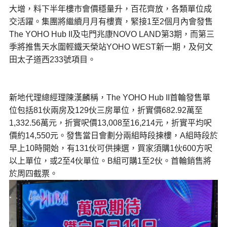
大增，料下半年樓市會價穩量升，百花齊放，各類單位成
交活躍。集團將繼續月月有樓賣，緊接1至2個月內會發售
The YOHO Hub II及屯門兆康NOVO LAND第3期，而第三
季將推售天水圍輕鐵天榮站YOHO WEST新一期，及何文
田太子道西233號項目。
新地代理總經理陳漢麟稱，The YOHO Hub II首輪發售單
位包括81伙兩房及129伙三房單位，折實價682.92萬至
1,332.56萬元，折實呎價13,008至16,214元，折實平均呎
價約14,550元。發售當日會劃分兩組時段揀樓，A組時段於
早上10時開始，有131伙可供揀選，買家須購1伙600方呎
以上單位，或2至4伙單位。B組可購1至2伙。首輪銷售將
於周四截票。