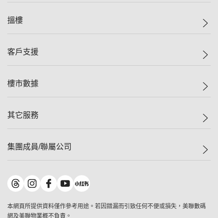
美聯集團
搵樓
投資者關係
集團動態
一手新盤
客戶支援
人才招募
二手盤
網站地圖
上車
自助放盤
樓市數據
減價
專業代理
低水
分行網絡
樓價指數
其它服務
美聯豪宅
查詢熱線
信心指數
獨家樓盤
聯絡我們
最新成交
屋苑專頁
租盤
集團成員/聯屬公司
按揭計算機
歷史成交
大灣區專頁
居屋專頁
負擔能力計算機
成交數據
樓市資訊
買賣流程
美聯物業
轉按計算機
屋苑成交排行榜
美聯精英會
鋑聯控股
*
繳款方式
地區百科
美聯慈善基金
美聯工商舖
*
本網頁所提供資料僅作參考用途。若因錯漏而引致任何不便或損失，美聯數碼
美善會
美聯中國
網及美聯物業概不負責。