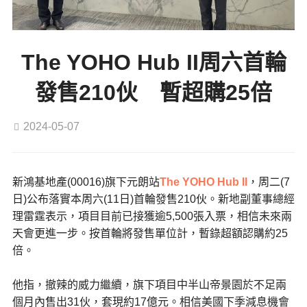
The YOHO Hub II周六首輪
發售210伙 暫超購25倍
2024-05-07
新鴻基地產(00016)旗下元朗站
The YOHO Hub II
，周二(7
日)公布落實本周六(11日)首輪發售210伙。新地副董事總經
理雷霆表示，項目目前已接獲逾5,500張入票，相信未來兩
天會更進一步。按首輪將發售單位計，暫錄超額認購約25
倍。
他指，撤辣的威力繼續，旗下項目中半山帝景園於不足兩
個月內售出31伙，套現約17億元。相信美國下季減息機會