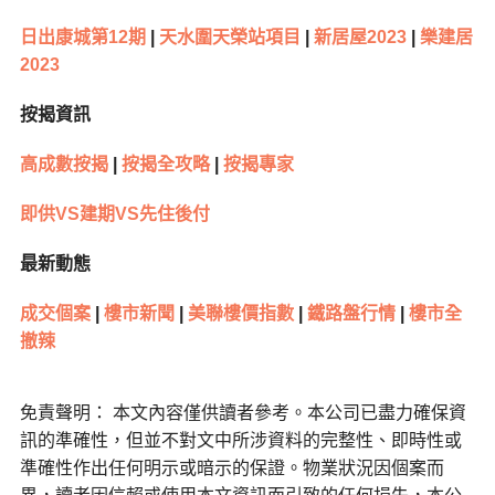
日出康城第12期
|
天水圍天榮站項目
|
新居屋2023
|
樂建居
2023
按揭資訊
高成數按揭
|
按揭全攻略
|
按揭專家
即供VS建期VS先住後付
最新動態
成交個案
|
樓市新聞
|
美聯樓價指數
|
鐵路盤行情
|
樓市全
撤辣
免責聲明： 本文內容僅供讀者參考。本公司已盡力確保資
訊的準確性，但並不對文中所涉資料的完整性、即時性或
準確性作出任何明示或暗示的保證。物業狀況因個案而