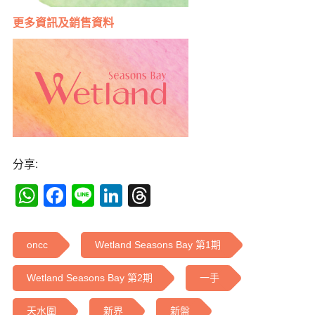
更多
資訊及銷售資料
分享:
WhatsApp
Facebook
Line
LinkedIn
Threads
oncc
Wetland Seasons Bay 第1期
Wetland Seasons Bay 第2期
一手
天水圍
新界
新盤