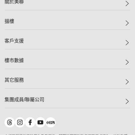
關於美聯
美聯集團
搵樓
投資者關係
集團動態
一手新盤
客戶支援
人才招募
二手盤
網站地圖
上車
自助放盤
樓市數據
減價
專業代理
低水
分行網絡
樓價指數
其它服務
美聯豪宅
查詢熱線
信心指數
獨家樓盤
聯絡我們
最新成交
屋苑專頁
租盤
集團成員/聯屬公司
按揭計算機
歷史成交
大灣區專頁
居屋專頁
負擔能力計算機
成交數據
樓市資訊
買賣流程
美聯物業
轉按計算機
屋苑成交排行榜
美聯精英會
鋑聯控股
*
繳款方式
地區百科
美聯慈善基金
美聯工商舖
*