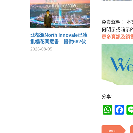
免責聲明： 
何明示或暗示
北都滙North Innovale已獲
更多
資訊及銷
批樓花同意書 提供682伙
2026-08-05
分享:
Wha
F
oncc