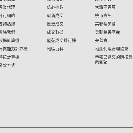
專業代理
信心指數
大灣區專頁
分行網絡
最新成交
樓市資訊
查詢熱線
歷史成交
美聯精英會
聯絡我們
成交數據
美聯慈善基金
按揭計算機
屋苑成交排行榜
美善會
負擔能力計算機
地區百科
地產代理管理協會
轉按計算機
申報已遞交的購樓意
向登記
繳款方式