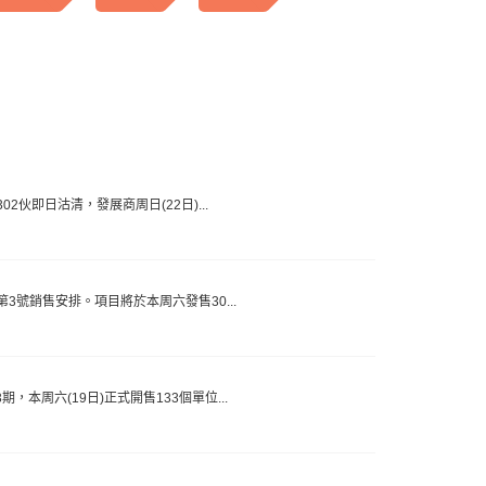
售302伙即日沽清，發展商周日(22日)...
)上載第3號銷售安排。項目將於本周六發售30...
3期，本周六(19日)正式開售133個單位...