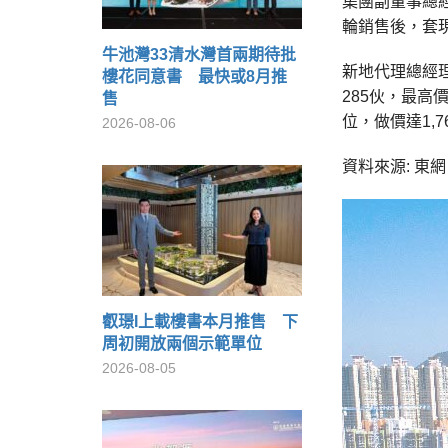
集團副董事總
輪銷售後，套
牛池灣33清水灣首兩期待批
新地代理總經
樓花同意書 最快或8月推
285伙，最高
售
位，做價達1,
2026-08-06
資料來源: 東網 o
叡璟I上載樓書本月推售 下
周初開放兩個示範單位
2026-08-05