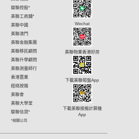
鋑聯控股
*
美聯工商舖
*
Wechat
美聯中國
美聯澳門
美聯金融集團
美聯移民顧問
美聯物業香港好房
美聯升學顧問
美聯測量師行
香港置業
下載美聯筍盤App
經絡按揭
美聯會
美聯大學堂
下載美聯按揭計算機
駿聯信貸
*
App
*相關公司