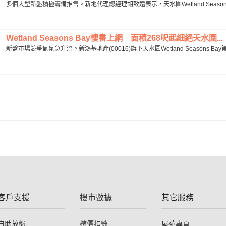
多個大型新盤積極籌備推售。新地代理總經理胡致遠表示，天水圍Wetland Season
Wetland Seasons Bay樓書上網 面積268呎起細絕天水圍...
新盤市場競爭氣氛急升溫。新鴻基地產(00016)旗下天水圍Wetland Seasons 
客戶支援
樓市數據
其它服務
自助放盤
樓價指數
屋苑專頁