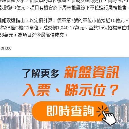
經理雷霆表示，新價單的單位樓層、景觀及座向更佳，同時包含1
現超過60億元。項目有機會於下周末推盡餘下單位進行尾輪推售，
理胡致遠指出，以定價計算，價單第7號的單位市值接近10億元
價為3B座G樓C1單位，成交價1,040.17萬元。至於15伙招標
768萬元，為項目迄今最高價成交。
n.cc