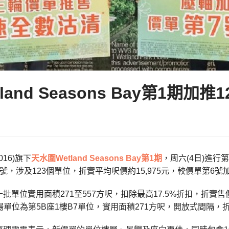
tland Seasons Bay第1期加推1
016)旗下
天水圍
Wetland Seasons Bay第1期
，周六(4日)進行
號，涉及123個單位，折實平均呎價約15,975元，較價單第6號
單位實用面積271至557方呎，扣除最高17.5%折扣，折實售價約44
入場單位為第5B座1樓B7單位，實用面積271方呎，開放式間隔，折