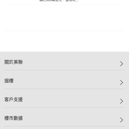
價6,380萬港元，實用呎...
關於美聯
美聯集團
搵樓
投資者關係
集團動態
一手新盤
客戶支援
人才招募
二手盤
網站地圖
上車
自助放盤
樓市數據
減價
專業代理