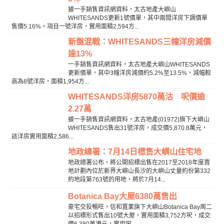
據一手銷售資訊網資料，太古地產大嶼山
WHITESANDS更新1號價單，其中兩間洋房下調價單
售價5.16%。項目一號洋房，實用面積2,594方...
新盤混戰：WHITESANDS三幢洋房減價
達13%
一手銷售資訊網資料，太古地產大嶼山WHITESANDS
更新價單，其中3幢洋房減價約5.2%至13.5%，減幅較
高為8號洋房，面積1,954方...
WHITESANDS洋房5870萬沽 呎價逾
2.27萬
據一手銷售資訊網資料，太古地產(01972)旗下大嶼山
WHITESANDS售出31號洋房，成交價5,870.8萬元，
該洋房實用面積2,586...
地政總署：7月14日標售大嶼山住宅地
地政總署公布，將公開招標出售在2017至2018年度賣
地計劃內位於新界大嶼山長沙的大嶼山丈量約份第332
約地段第763號的用地，將於7月14...
Botanica Bay大屋6380萬售出
豪宅交投暢旺，信和置業旗下大嶼山Botanica Bay周二
以招標形式售出10號大屋，實用面積3,752方呎，成交