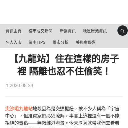
資訊主頁
樓市成交新聞
新盤資訊
地區屋苑資訊
名人入市
業主TIPS
樓市分析
美聯會優惠
【九龍站】住在這樣的房子
裡 隔離也忍不住偷笑！
2020-08-24
尖沙咀九龍站
地段因為是交通樞紐，被不少人稱為「宇宙
中心」，但准買家們必須瞭解，事實上這裡還有一個不能
拒絕的賣點——無敵維港海景。今天厚莉就帶我們去看看