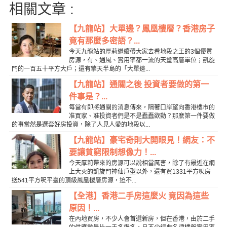
相關文章 :
【九龍站】大單邊？鳳凰樓層？香港房子
竟有那麼多密語？...
今天九龍站的厚莉繼續帶大家去看地段之王的3個優質
房源，有、通風、實用率都一流的天璽高層單位；凱旋
門的一百五十平方大戶；還有擎天半島的「大單邊...
【九龍站】通關之後 投資者要做的第一
件事是？...
每當有即將通關的消息傳來，隔著口岸望向香港樓市的
准買家、准投資者們是不是蠢蠢欲動？那麼第一件要做
的事當然是選套好房投資，除了人見人愛的地段以...
【九龍站】豪宅奇則大開眼見！網友：不
要讓貧窮限制想像力！...
今天厚莉帶來的房源可以說相當厲害，除了有最近在網
上大火的凱旋門神仙戶型以外，還有買1331平方呎房
送541平方呎平臺的頂級鳳凰樓層房源，迫不...
【全港】香港二手房這麼火 竟因為這些
原因！...
在內地買房，不少人會首選新房，但在香港，由於二手