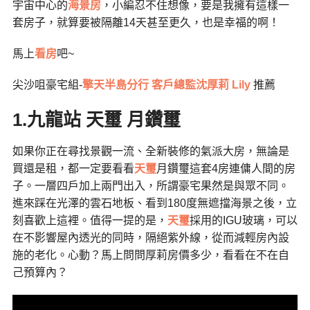
宇宙中心的
海景房
，小編忍不住想像，要是我擁有這樣一
套房子，就算要被隔離14天甚至更久，也是幸福的啊！
馬上
看房
吧~
尖沙咀豪宅組-
擎天半島分行 客戶總監沈厚莉 Lily
推薦
1.九龍站 天璽 月鑽璽
如果你正在尋找景觀一流、全新裝修的氣派大房，無論是
買還是租，都一定要看看
天璽
月鑽璽這套4房連傭人間的房
子。一層四戶加上兩門出入，所謂豪宅果然是與眾不同。
進來踩在光澤的雲石地板、看到180度無遮擋海景之後，立
刻喜歡上這裡。值得一提的是，
天璽
採用的IGU玻璃，可以
在不影響屋內透光的同時，隔絕紫外線，從而減輕房內設
施的老化。心動？馬上問問厚莉房價多少，看看在不在自
己預算內？