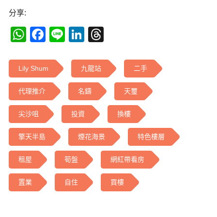
分享:
WhatsApp
Facebook
Line
LinkedIn
Threads
Lily Shum
九龍站
二手
代理推介
名鑄
天璽
尖沙咀
投資
換樓
擎天半島
煙花海景
特色樓層
租屋
筍盤
網紅帶看房
置業
自住
買樓