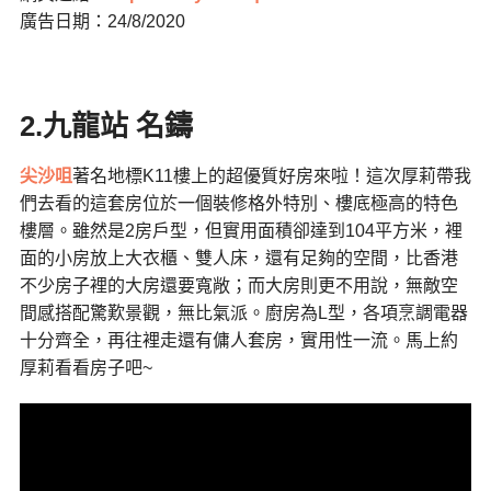
廣告日期：24/8/2020
2.九龍站 名鑄
尖沙咀
著名地標K11樓上的超優質好房來啦！這次厚莉帶我
們去看的這套房位於一個裝修格外特別、樓底極高的特色
樓層。雖然是2房戶型，但實用面積卻達到104平方米，裡
面的小房放上大衣櫃、雙人床，還有足夠的空間，比香港
不少房子裡的大房還要寬敞；而大房則更不用說，無敵空
間感搭配驚歎景觀，無比氣派。廚房為L型，各項烹調電器
十分齊全，再往裡走還有傭人套房，實用性一流。馬上約
厚莉看看房子吧~