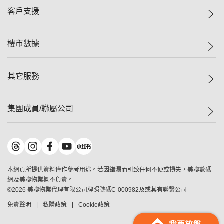
集團動態
一手新盤
客戶支援
人才招募
二手盤
網站地圖
上車
自助放盤
樓市數據
減價
專業代理
低水
分行網絡
樓價指數
其它服務
美聯豪宅
查詢熱線
信心指數
獨家樓盤
聯絡我們
最新成交
屋苑專頁
租盤
集團成員/聯屬公司
按揭計算機
歷史成交
大灣區專頁
居屋專頁
負擔能力計算機
成交數據
樓市資訊
買賣流程
美聯物業
轉按計算機
屋苑成交排行榜
美聯精英會
鋑聯控股
*
繳款方式
地區百科
美聯慈善基金
美聯工商舖
*
本網頁所提供資料僅作參考用途。若因錯漏而引致任何不便或損失，美聯數碼
美善會
美聯中國
網及美聯物業概不負責。
地產代理管理協會
©
2026
美聯物業代理有限公司牌照號碼C-000982及或其有聯繫公司
美聯澳門
申報已遞交的購樓意向登記
免責聲明
私隱政策
Cookie政策
美聯金融集團
美聯移民顧問