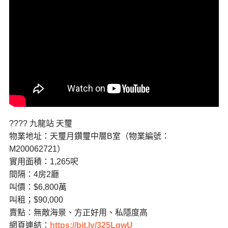
???? 九龍站 天璽
物業地址：天璽月鑽璽中層B室（物業編號：
M200062721）
實用面積：1,265呎
間隔：4房2廳
叫價：$6,800萬
叫租；$90,000
賣點：無敵海景、方正好用、私隱度高
網頁連結：
https://bit.ly/325LqwU