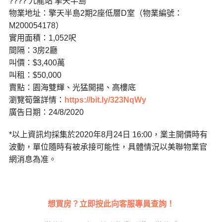
???? 九龍站 擎天半島
物業地址：擎天半島2期2座低層D室（物業編號：
M200054178）
實用面積：1,052呎
間隔：3房2廳
叫價：$3,400萬
叫租：$50,000
賣點：園海雙輝、光猛開揚、高樓底
瀏覽筍盤詳情：
https://bit.ly/323NqWy
廣告日期：24/8/2020
*以上資訊均採集於2020年8月24日 16:00，業主開價時有
波動，單位隨時有被承接可能性，具體情況以美聯物業官
網消息為准。
想買房？立即按此向客服專員查詢！