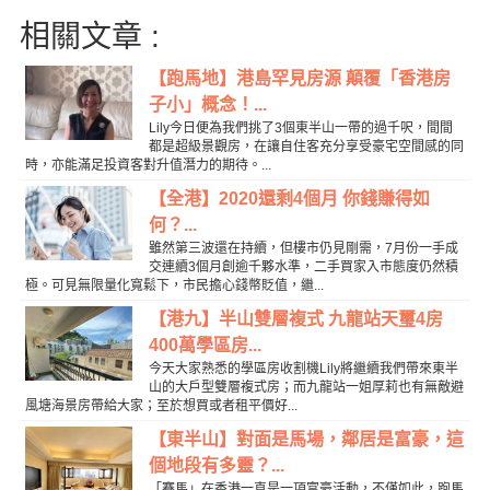
相關文章 :
【跑馬地】港島罕見房源 顛覆「香港房
子小」概念！...
Lily今日便為我們挑了3個東半山一帶的過千呎，間間
都是超級景觀房，在讓自住客充分享受豪宅空間感的同
時，亦能滿足投資客對升值潛力的期待。...
【全港】2020還剩4個月 你錢賺得如
何？...
雖然第三波還在持續，但樓市仍見剛需，7月份一手成
交連續3個月創逾千夥水準，二手買家入市態度仍然積
極。可見無限量化寬鬆下，市民擔心錢幣貶值，繼...
【港九】半山雙層複式 九龍站天璽4房
400萬學區房...
今天大家熟悉的學區房收割機Lily將繼續我們帶來東半
山的大戶型雙層複式房；而九龍站一姐厚莉也有無敵避
風塘海景房帶給大家；至於想買或者租平價好...
【東半山】對面是馬場，鄰居是富豪，這
個地段有多靈？...
「賽馬」在香港一直是一項富豪活動，不僅如此，跑馬