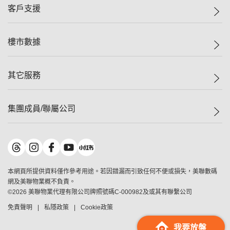
集團動態
一手新盤
客戶支援
人才招募
二手盤
網站地圖
上車
自助放盤
樓市數據
減價
專業代理
低水
分行網絡
樓價指數
其它服務
美聯豪宅
查詢熱線
信心指數
獨家樓盤
聯絡我們
最新成交
屋苑專頁
租盤
集團成員/聯屬公司
按揭計算機
歷史成交
大灣區專頁
居屋專頁
負擔能力計算機
成交數據
樓市資訊
買賣流程
美聯物業
轉按計算機
屋苑成交排行榜
美聯精英會
鋑聯控股
*
繳款方式
地區百科
美聯慈善基金
美聯工商舖
*
本網頁所提供資料僅作參考用途。若因錯漏而引致任何不便或損失，美聯數碼
美善會
美聯中國
網及美聯物業概不負責。
地產代理管理協會
©
2026
美聯物業代理有限公司牌照號碼C-000982及或其有聯繫公司
美聯澳門
申報已遞交的購樓意向登記
免責聲明
私隱政策
Cookie政策
美聯金融集團
美聯移民顧問
我要放盤