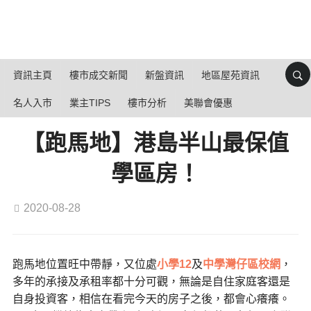
資訊主頁
樓市成交新聞
新盤資訊
地區屋苑資訊
名人入市
業主TIPS
樓市分析
美聯會優惠
【跑馬地】港島半山最保值
學區房！
2020-08-28
跑馬地位置旺中帶靜，又位處
小學12
及
中學灣仔區校網
，
多年的承接及承租率都十分可觀，無論是自住家庭客還是
自身投資客，相信在看完今天的房子之後，都會心癢癢。