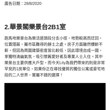
廣告日期：28/8/2020
2.華景閣樂景台2B1室
跑馬地樂景台為樂活道頭段分支小徑，地勢較高而迂回，
位置隱蔽，屬市區難得的靜土之處。房子方面雖然樓齡不
新，但因為周圍建築密度皆比較低，因此環境自成一國，
享獨特清幽氣氛，吸引懷舊愛好者及專業人士入住。其中
樂景台主要供應大戶型，而今天Lily為我們帶來的則是非常
罕見的1房單位，如果你正在尋找優質的獨住公寓或豪宅地
段的二人世界，實屬不錯的選擇！