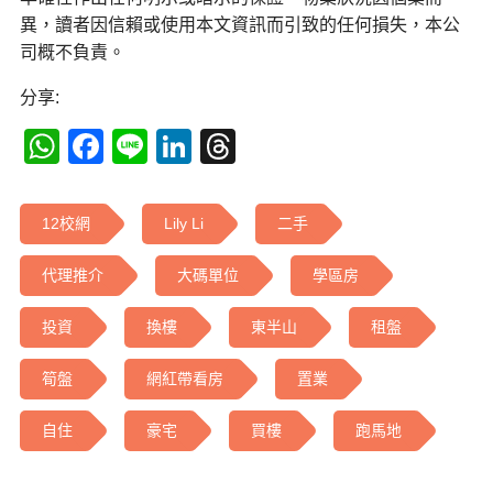
異，讀者因信賴或使用本文資訊而引致的任何損失，本公
司概不負責。
分享:
WhatsApp
Facebook
Line
LinkedIn
Threads
12校網
Lily Li
二手
代理推介
大碼單位
學區房
投資
換樓
東半山
租盤
筍盤
網紅帶看房
置業
自住
豪宅
買樓
跑馬地