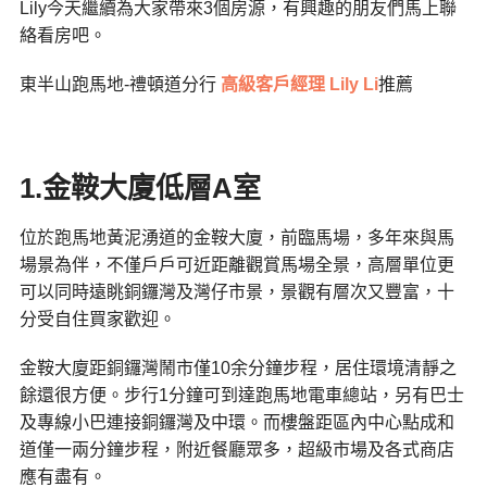
Lily今天繼續為大家帶來3個房源，有興趣的朋友們馬上聯
絡看房吧。​
東半山跑馬地-禮頓道分行
高級客戶經理 Lily Li
推薦
1.金鞍大廈低層A室
位於跑馬地黃泥湧道的金鞍大廈，前臨馬場，多年來與馬
場景為伴，不僅戶戶可近距離觀賞馬場全景，高層單位更
可以同時遠眺銅鑼灣及灣仔市景，景觀有層次又豐富，十
分受自住買家歡迎。
金鞍大廈距銅鑼灣鬧市僅10余分鐘步程，居住環境清靜之
餘還很方便。步行1分鐘可到達跑馬地電車總站，另有巴士
及專線小巴連接銅鑼灣及中環。而樓盤距區內中心點成和
道僅一兩分鐘步程，附近餐廳眾多，超級市場及各式商店
應有盡有。