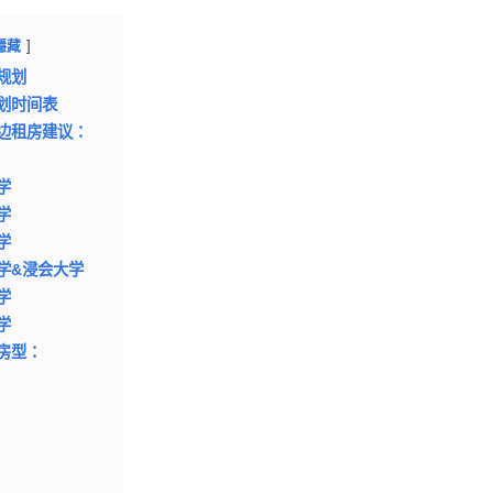
隱藏
规划
划时间表
边租房建议：
学
学
学
学&浸会大学
学
学
房型：