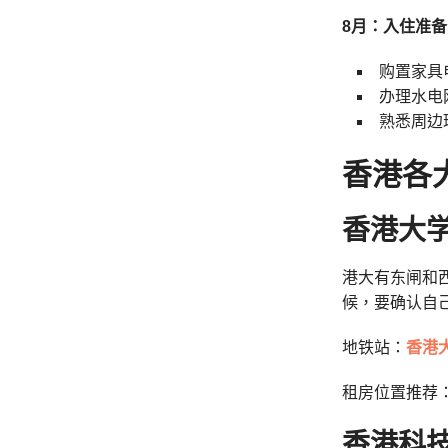
8月：入住准
购置家具
办理水电
熟悉周边
香港各
香港大
港大有东闸和
候，要确认自
地铁站：
香港
租房位置推荐
香港科