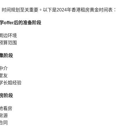
，时间规划至关重要。以下是2024年香港租房黄金时间表：
学offer后的准备阶段
周边环境
预算范围
收集阶段
中介
室友
学长姐经验
租房阶段
地看房
房源
合同