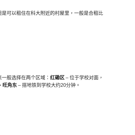
但是可以租住在科大附近的村屋里，一般是合租比
点一般选择在两个区域：
红磡区
– 位于学校对面，
、旺角东
– 搭地铁到学校大约20分钟。