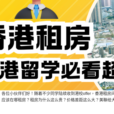
︰各位小伙伴们好！随着不少同学陆续收到港校offer，香港租
，应该在哪租房？租房为什么这么贵？价格差距这么大？美聯给