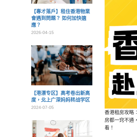
【專才落戶】租住香港物業
會遇到問題？ 如何加快適
應？
2026-04-15
【港漂专区】高考卷出新高
度，北上广深妈妈转战学区
2024-07-05
香港租房攻略
房都一窍不通
看！