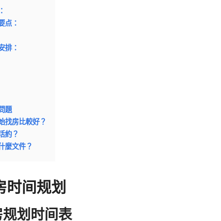
：
要点：
安排：
問題
始找房比較好？
活約？
什麼文件？
房时间规划
房规划时间表