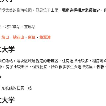
环境优美的临海校园，但是位于山里，
租房选择相对来说较少
，
站、将军澳站、宝琳站
：
坑口
、
钻石山
、
彩虹
、
将军澳
工大学
铁红磡站，这块区域是香港的
老城区
，住房选择比较多，租房地
分钟，房子比较老旧，但是便宜，所以很多学生会选择这里。
佐敦
站
：东铁线的任意一站
文大学